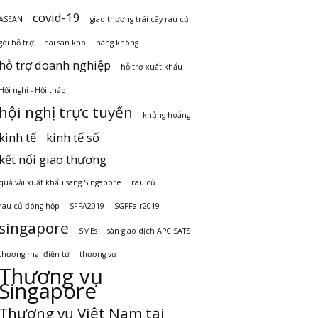
covid-19
ASEAN
giao thương trái cây rau củ
gói hỗ trợ
hai san kho
hàng không
hỗ trợ doanh nghiệp
hỗ trợ xuất khẩu
Hội nghị - Hội thảo
hội nghị trực tuyến
khủng hoảng
kinh tế
kinh tế số
kết nối giao thương
quả vải xuất khẩu sang Singapore
rau củ
rau củ đóng hộp
SFFA2019
SGPFair2019
singapore
SMEs
sàn giao dịch APC SATS
thương mại điện tử
thương vụ
Thương vụ
Singapore
Thương vụ Việt Nam tại