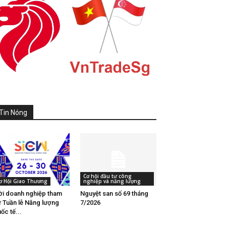
Tin Nóng
Cơ hội đầu tư công
ơ Hội Giao Thương
nghiệp và năng lượng
i doanh nghiệp tham
Nguyệt san số 69 tháng
 Tuần lễ Năng lượng
7/2026
ốc tế...