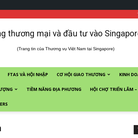
g thương mại và đầu tư vào Singapor
(Trang tin của Thương vụ Việt Nam tại Singapore)
FTAS VÀ HỘI NHẬP
CƠ HỘI GIAO THƯƠNG
KINH DO
LƯỢNG
TIỀM NĂNG ĐỊA PHƯƠNG
HỘI CHỢ TRIỂN LÃM –
ERS
n