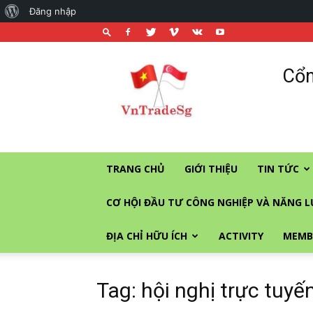
About
Đăng nhập
WordPress
Cổng
Cổn
thương
mại
và
đầu
tư
vào
TRANG CHỦ
GIỚI THIỆU
TIN TỨC
Singapore
CƠ HỘI ĐẦU TƯ CÔNG NGHIỆP VÀ NĂNG 
ĐỊA CHỈ HỮU ÍCH
ACTIVITY
MEMB
Tag: hội nghị trực tuyế