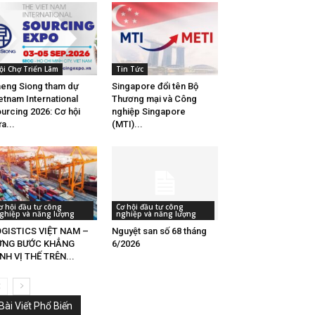
ội Chợ Triển Lãm
Tin Tức
eng Siong tham dự
Singapore đổi tên Bộ
etnam International
Thương mại và Công
urcing 2026: Cơ hội
nghiệp Singapore
a...
(MTI)...
ơ hội đầu tư công
Cơ hội đầu tư công
ghiệp và năng lượng
nghiệp và năng lượng
GISTICS VIỆT NAM –
Nguyệt san số 68 tháng
ỪNG BƯỚC KHẲNG
6/2026
NH VỊ THẾ TRÊN...
Bài Viết Phổ Biến