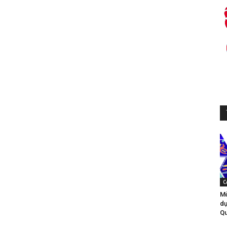
C
Mờ
dự
Qu