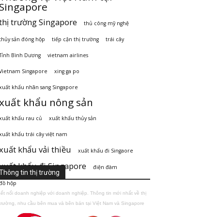
Singapore
thị trường Singapore
thủ công mỹ nghệ
thủy sản đóng hộp
tiếp cận thị trường
trái cây
Tỉnh Bình Dương
vietnam airlines
Vietnam Singapore
xing ga po
xuất khẩu nhãn sang Singapore
xuất khẩu nông sản
xuất khẩu rau củ
xuất khẩu thủy sản
xuất khẩu trái cây việt nam
xuất khẩu vải thiều
xuất khẩu đi Singaore
xuất khẩu đi Singapore
điện đàm
Thông tin thị trường
đồ hộp
ết nối doanh nghiệp với doanh nghiệp. Thông tin mới nhất về thị
trường, nhu cầu bên mua và bên bán tại Việt Nam và Singapore