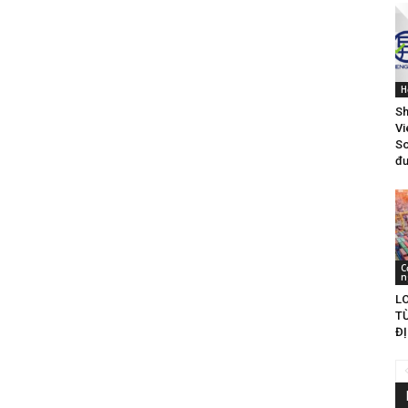
H
Sh
Vi
So
đư
C
n
LO
T
ĐỊ