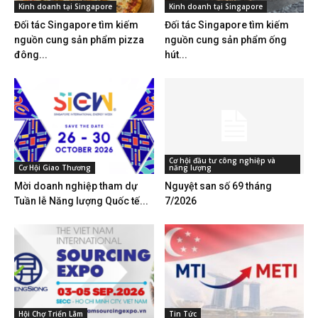
Kinh doanh tại Singapore
Kinh doanh tại Singapore
Đối tác Singapore tìm kiếm
Đối tác Singapore tìm kiếm
nguồn cung sản phẩm pizza
nguồn cung sản phẩm ống
đông...
hút...
Cơ hội đầu tư công nghiệp và
Cơ Hội Giao Thương
năng lượng
Mời doanh nghiệp tham dự
Nguyệt san số 69 tháng
Tuần lễ Năng lượng Quốc tế...
7/2026
Hội Chợ Triển Lãm
Tin Tức