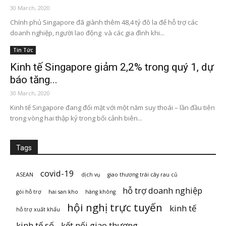
30 March, 2020
Chính phủ Singapore đã giành thêm 48,4 tỷ đô la để hỗ trợ các
doanh nghiệp, người lao động và các gia đình khi...
Tin Tức
Kinh tế Singapore giảm 2,2% trong quý 1, dự
báo tăng...
30 March, 2020
Kinh tế Singapore đang đối mặt với một năm suy thoái – lần đầu tiên
trong vòng hai thập kỷ trong bối cảnh biên...
Tags
covid-19
ASEAN
dịch vụ
giao thương trái cây rau củ
hỗ trợ doanh nghiệp
gói hỗ trợ
hai san kho
hàng không
hội nghị trực tuyến
kinh tế
hỗ trợ xuất khẩu
kinh tế số
kết nối giao thương