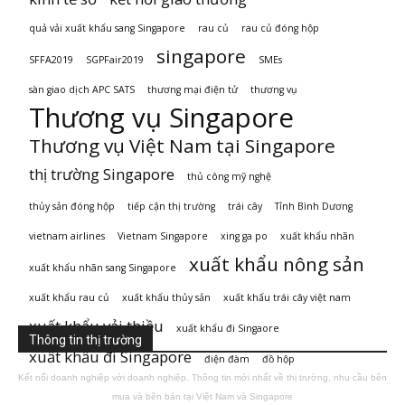
quả vải xuất khẩu sang Singapore
rau củ
rau củ đóng hộp
singapore
SFFA2019
SGPFair2019
SMEs
sàn giao dịch APC SATS
thương mại điện tử
thương vụ
Thương vụ Singapore
Thương vụ Việt Nam tại Singapore
thị trường Singapore
thủ công mỹ nghệ
thủy sản đóng hộp
tiếp cận thị trường
trái cây
Tỉnh Bình Dương
vietnam airlines
Vietnam Singapore
xing ga po
xuất khẩu nhãn
xuất khẩu nông sản
xuất khẩu nhãn sang Singapore
xuất khẩu rau củ
xuất khẩu thủy sản
xuất khẩu trái cây việt nam
xuất khẩu vải thiều
xuất khẩu đi Singaore
Thông tin thị trường
xuất khẩu đi Singapore
điện đàm
đồ hộp
Kết nối doanh nghiệp với doanh nghiệp. Thông tin mới nhất về thị trường, nhu cầu bên
mua và bên bán tại Việt Nam và Singapore