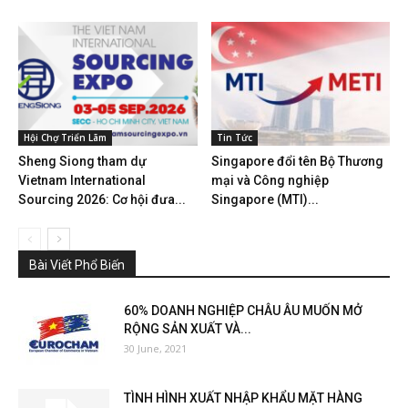
Hội Chợ Triển Lãm
Tin Tức
Sheng Siong tham dự
Singapore đổi tên Bộ Thương
Vietnam International
mại và Công nghiệp
Sourcing 2026: Cơ hội đưa...
Singapore (MTI)...
Bài Viết Phổ Biến
60% DOANH NGHIỆP CHÂU ÂU MUỐN MỞ
RỘNG SẢN XUẤT VÀ...
30 June, 2021
TÌNH HÌNH XUẤT NHẬP KHẨU MẶT HÀNG