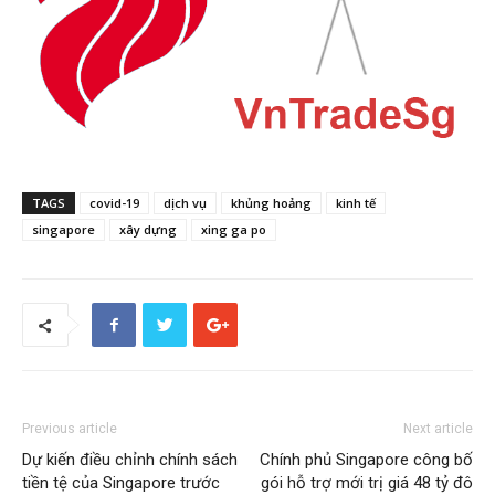
TAGS
covid-19
dịch vụ
khủng hoảng
kinh tế
singapore
xây dựng
xing ga po
Previous article
Next article
Dự kiến điều chỉnh chính sách
Chính phủ Singapore công bố
tiền tệ của Singapore trước
gói hỗ trợ mới trị giá 48 tỷ đô