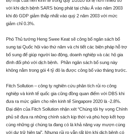
Bộ mặt của nền kinh tế trong quý 1/2020 tồi tệ hơn nhiều so
với khi dịch bệnh SARS bùng phát tại châu Á vào năm 2003
khi đó GDP giảm thấp nhất vào quý 2 năm 2003 với mức
giảm chỉ 0.3%.
Phó Thủ tướng Heng Swee Keat sẽ công bố ngân sách bổ
sung tại Quốc hội vào thứ năm và chi tiết các biện pháp hỗ trợ
bổ sung để giúp người lao động, doanh nghiệp và các hộ gia
đình đối phó với dịch bệnh. Phần ngân sách bổ sung này
không nằm trong gói 4 tỷ đô la được công bố vào tháng trước.
Fitch Sollution – công ty nghiên cứu phân tích rủi ro công
nghiệp và kinh tế quốc gia cũng đồng quan điểm với DBS khi
đưa ra mức giảm cho nền kinh tế Singapore 2020 là -2.8%.
Đại diện của Fitch Sollution nhận xét “Chúng tôi hy vọng Chính
phủ sẽ đưa ra những chính sách kịp thời và phù hợp kết hợp
cùng những gì chúng ta đang có là khả năng vay mượn cùng
với dự trữ hiện tại”. Nhưng rủi ro vẫn rất lớn khi dịch bệnh có