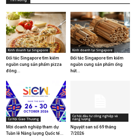
Kinh doanh tại Singapore
Kinh doanh tại Singapore
Đối tác Singapore tìm kiếm
Đối tác Singapore tìm kiếm
nguồn cung sản phẩm pizza
nguồn cung sản phẩm ống
đông...
hút...
Cơ hội đầu tư công nghiệp và
Cơ Hội Giao Thương
năng lượng
Mời doanh nghiệp tham dự
Nguyệt san số 69 tháng
Tuần lễ Năng lượng Quốc tế...
7/2026