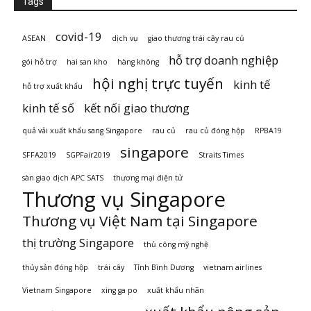
Tags
covid-19
ASEAN
dịch vụ
giao thương trái cây rau củ
hỗ trợ doanh nghiệp
gói hỗ trợ
hai san kho
hàng không
hội nghị trực tuyến
kinh tế
hỗ trợ xuất khẩu
kinh tế số
kết nối giao thương
quả vải xuất khẩu sang Singapore
rau củ
rau củ đóng hộp
RPBA19
singapore
SFFA2019
SGPFair2019
Straits Times
sàn giao dịch APC SATS
thương mại điện tử
Thương vụ Singapore
Thương vụ Việt Nam tại Singapore
thị trường Singapore
thủ công mỹ nghệ
thủy sản đóng hộp
trái cây
Tỉnh Bình Dương
vietnam airlines
Vietnam Singapore
xing ga po
xuất khẩu nhãn