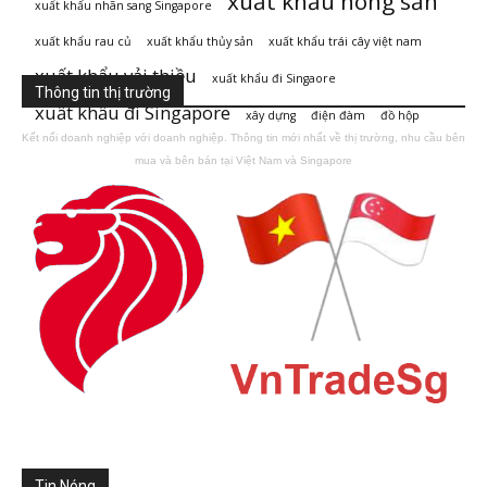
xuất khẩu nông sản
xuất khẩu nhãn sang Singapore
xuất khẩu rau củ
xuất khẩu thủy sản
xuất khẩu trái cây việt nam
xuất khẩu vải thiều
xuất khẩu đi Singaore
Thông tin thị trường
xuất khẩu đi Singapore
xây dựng
điện đàm
đồ hộp
Kết nối doanh nghiệp với doanh nghiệp. Thông tin mới nhất về thị trường, nhu cầu bên
mua và bên bán tại Việt Nam và Singapore
Tin Nóng