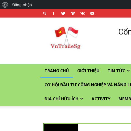
Đăng nhập
Cổng
Cổn
thương
mại
và
đầu
tư
vào
Singapore
TRANG CHỦ
GIỚI THIỆU
TIN TỨC
CƠ HỘI ĐẦU TƯ CÔNG NGHIỆP VÀ NĂNG 
ĐỊA CHỈ HỮU ÍCH
ACTIVITY
MEMB