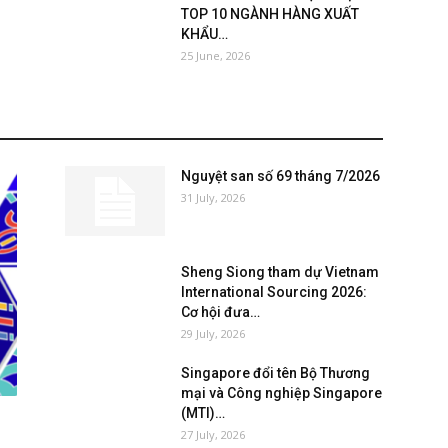
TOP 10 NGÀNH HÀNG XUẤT
KHẨU…
25 June, 2026
Nguyệt san số 69 tháng 7/2026
31 July, 2026
Sheng Siong tham dự Vietnam
International Sourcing 2026:
Cơ hội đưa…
29 July, 2026
Singapore đổi tên Bộ Thương
mại và Công nghiệp Singapore
(MTI)…
27 July, 2026