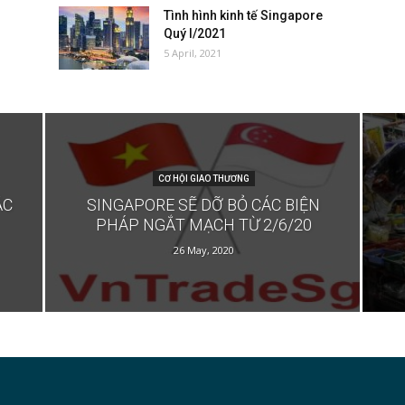
Tình hình kinh tế Singapore
Quý I/2021
5 April, 2021
CƠ HỘI GIAO THƯƠNG
ẮC
SINGAPORE SẼ DỠ BỎ CÁC BIỆN
PHÁP NGẮT MẠCH TỪ 2/6/20
26 May, 2020