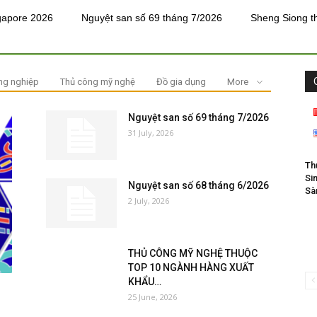
re 2026
Nguyệt san số 69 tháng 7/2026
Sheng Siong tham d
ng nghiệp
Thủ công mỹ nghệ
Đồ gia dụng
More
Nguyệt san số 69 tháng 7/2026
31 July, 2026
Cơ
Th
Si
Nguyệt san số 68 tháng 6/2026
Sà
2 July, 2026
THỦ CÔNG MỸ NGHỆ THUỘC
TOP 10 NGÀNH HÀNG XUẤT
KHẨU…
25 June, 2026