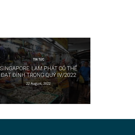
TIN TỨC
SINGAPORE: LẠM PHÁT CÓ THỂ
ĐẠT ĐỈNH TRONG QUÝ IV/2022
22 August, 2022