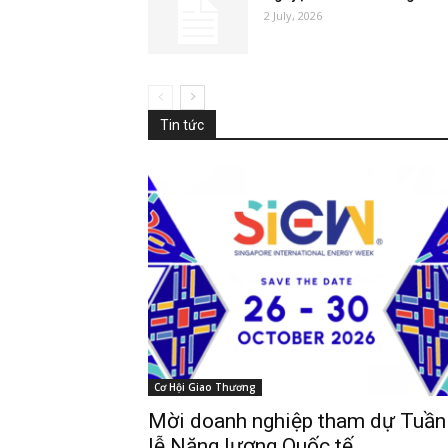
2 July, 2026
Tin tức
Cơ Hội Giao Thương
Mời doanh nghiệp tham dự Tuần
lễ Năng lượng Quốc tế…