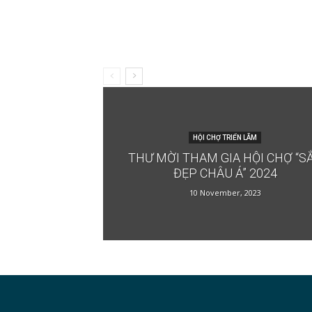
HỘI CHỢ TRIỂN LÃM
THƯ MỜI THAM GIA HỘI CHỢ “S
ĐẸP CHÂU Á” 2024
10 November, 2023