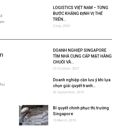
LOGISTICS VIỆT NAM – TỪNG
BƯỚC KHẲNG ĐỊNH VỊ THẾ
và
TRÊN…
ham
3 July, 2026
DOANH NGHIỆP SINGAPORE
ồn
TÌM NHÀ CUNG CẤP MẶT HÀNG
CHUỐI VÀ…
25 October, 2021
Doanh nghiệp cần lưu ý khi lựa
nhu
chọn giải quyết tranh…
20 September, 2019
Bí quyết chinh phục thị trường
Singapore
16 March, 2019