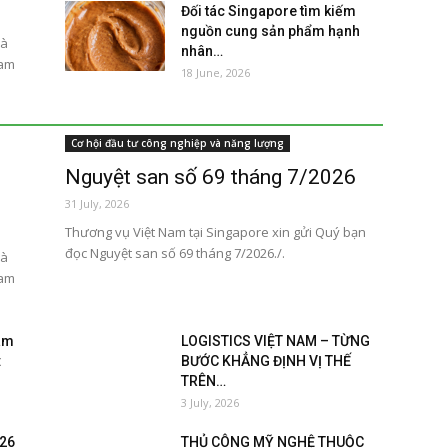
Đối tác Singapore tìm kiếm
nguồn cung sản phẩm hạnh
và
nhân…
ham
18 June, 2026
Cơ hội đầu tư công nghiệp và năng lượng
Nguyệt san số 69 tháng 7/2026
31 July, 2026
Thương vụ Việt Nam tại Singapore xin gửi Quý bạn
đọc Nguyệt san số 69 tháng 7/2026./.
và
ham
am
LOGISTICS VIỆT NAM – TỪNG
:
BƯỚC KHẲNG ĐỊNH VỊ THẾ
TRÊN…
3 July, 2026
026
THỦ CÔNG MỸ NGHỆ THUỘC