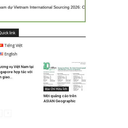
ự Vietnam International Sourcing 2026: Cơ hội đưa gạo và thực phẩm
Quick link
Tiếng Việt
English
 Hội Giao Thương
ương vụ Việt Nam tại
ngapore hợp tác với
n giao…
Địa Chỉ Hữu Ích
Mời quảng cáo trên
ASIAN Geographic