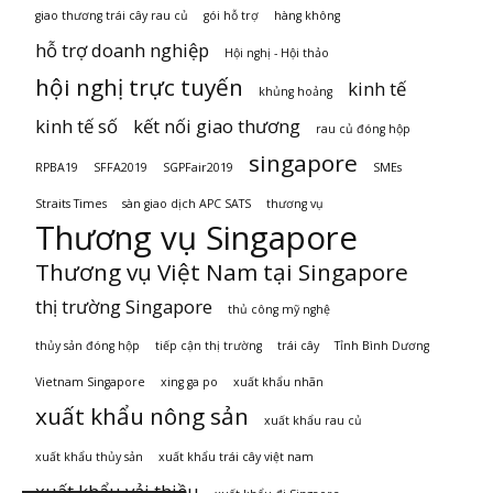
giao thương trái cây rau củ
gói hỗ trợ
hàng không
hỗ trợ doanh nghiệp
Hội nghị - Hội thảo
hội nghị trực tuyến
kinh tế
khủng hoảng
kinh tế số
kết nối giao thương
rau củ đóng hộp
singapore
RPBA19
SFFA2019
SGPFair2019
SMEs
Straits Times
sàn giao dịch APC SATS
thương vụ
Thương vụ Singapore
Thương vụ Việt Nam tại Singapore
thị trường Singapore
thủ công mỹ nghệ
thủy sản đóng hộp
tiếp cận thị trường
trái cây
Tỉnh Bình Dương
Vietnam Singapore
xing ga po
xuất khẩu nhãn
xuất khẩu nông sản
xuất khẩu rau củ
xuất khẩu thủy sản
xuất khẩu trái cây việt nam
xuất khẩu vải thiều