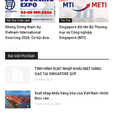
Hội Chợ Triển Lãm
Tin Tức
Sheng Siong tham dự
Singapore đổi tên Bộ Thương
Vietnam International
mại và Công nghiệp
Sourcing 2026: Cơ hội đưa...
Singapore (MTI)...
Bài Viết Phổ Biến
TÌNH HÌNH XUẤT NHẬP KHẨU MẶT HÀNG
GẠO TẠI SINGAPORE QUÝ...
21 April, 2024
Xuất nhập khẩu hàng hóa của Việt Nam chính
thức cán...
16 December, 2022