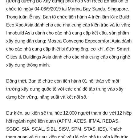
(tương đương Bộ Xây dựng) phối hợp với Reed Exhibition tổ
chức từ ngày 04-06/9/2019 tại Marina Bay Sands, Singapore.
Trong tuần lễ này, Ban tổ chức tiến hành 4 triển lãm lớn: Build
Eco Xpo Asia dành cho các nhà cung cấp kiến trúc và tư vấn;
Innobuild Asia dành cho các nhà cung cấp kết cấu, sản phẩm
xây dựng dân dụng; Mostra Convegno Expocomfort Asia dành
cho các nhà cung cấp thiết bị đường ống, cơ khí, điện; Smart
Cities & Buildings Asia dành cho các nhà cung cấp công nghệ
xây dựng thông minh.
Đồng thời, Ban tổ chức còn tiến hành 01 hội thảo về môi
trường xây dựng quốc tế với các chủ đề tập trung vào xây
dựng bền vững, năng suất và kết nối số.
Dự kiến, sự kiện sẽ thu hút: 12.000 người tham dự với 12 hiệp
hội ngành nghề liên quan (APFM, ACES, IFMA, REDAS,
SGBC, SIA, SCAL, SIBL, SISV, SPM, STAS, IES). Khách
tham quan và dự sự kiện chủ yếu là các nhà tư vấn kiến trúc,