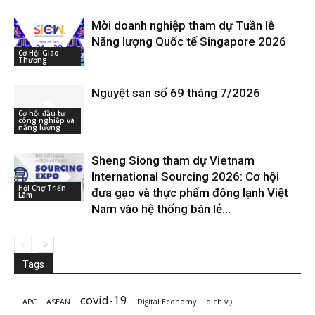
Mời doanh nghiệp tham dự Tuần lễ
Năng lượng Quốc tế Singapore 2026
Cơ Hội Giao
Thương
Nguyệt san số 69 tháng 7/2026
Cơ hội đầu tư
công nghiệp và
năng lượng
Sheng Siong tham dự Vietnam
International Sourcing 2026: Cơ hội
Hội Chợ Triển
đưa gạo và thực phẩm đông lạnh Việt
Lãm
Nam vào hệ thống bán lẻ...
Tags
covid-19
APC
ASEAN
Digital Economy
dịch vụ