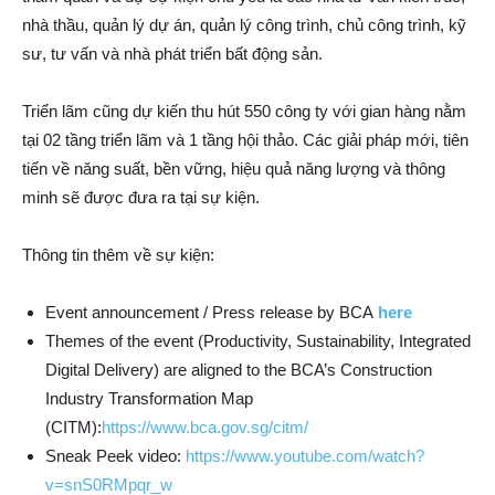
nhà thầu, quản lý dự án, quản lý công trình, chủ công trình, kỹ
sư, tư vấn và nhà phát triển bất động sản.
Triển lãm cũng dự kiến thu hút 550 công ty với gian hàng nằm
tại 02 tầng triển lãm và 1 tầng hội thảo. Các giải pháp mới, tiên
tiến về năng suất, bền vững, hiệu quả năng lượng và thông
minh sẽ được đưa ra tại sự kiện.
Thông tin thêm về sự kiện:
Event announcement / Press release by BCA
here
Themes of the event (Productivity, Sustainability, Integrated
Digital Delivery) are aligned to the BCA’s Construction
Industry Transformation Map
(CITM):
https://www.bca.gov.sg/citm/
Sneak Peek video:
https://www.youtube.com/watch?
v=snS0RMpqr_w