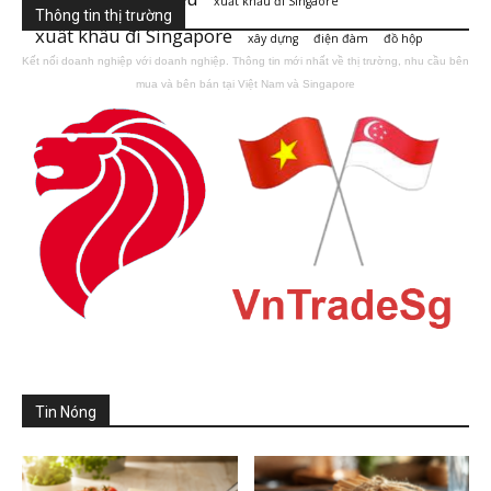
xuất khẩu đi Singaore
Thông tin thị trường
xuất khẩu đi Singapore
xây dựng
điện đàm
đồ hộp
Kết nối doanh nghiệp với doanh nghiệp. Thông tin mới nhất về thị trường, nhu cầu bên
mua và bên bán tại Việt Nam và Singapore
Tin Nóng