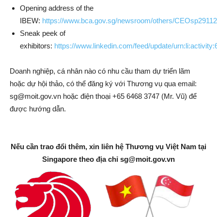
Opening address of the
IBEW:
https://www.bca.gov.sg/newsroom/others/CEOsp2911
Sneak peek of
exhibitors:
https://www.linkedin.com/feed/update/urn:li:activi
Doanh nghiệp, cá nhân nào có nhu cầu tham dự triển lãm
hoặc dự hội thảo, có thể đăng ký với Thương vụ qua email:
sg@moit.gov.vn
hoặc điện thoại +65 6468 3747 (Mr. Vũ) để
được hướng dẫn.
Nếu cần trao đổi thêm, xin liên hệ Thương vụ Việt Nam tại
Singapore theo địa chỉ
sg@moit.gov.vn