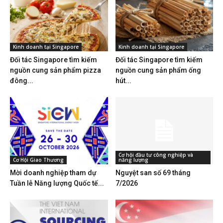
Kinh doanh tại Singapore
Kinh doanh tại Singapore
Đối tác Singapore tìm kiếm
Đối tác Singapore tìm kiếm
nguồn cung sản phẩm pizza
nguồn cung sản phẩm ống
đông...
hút...
Cơ hội đầu tư công nghiệp và
Cơ Hội Giao Thương
năng lượng
Mời doanh nghiệp tham dự
Nguyệt san số 69 tháng
Tuần lễ Năng lượng Quốc tế...
7/2026