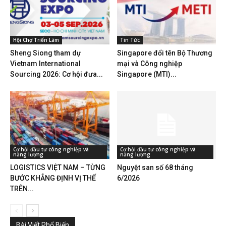
Hội Chợ Triển Lãm
Tin Tức
Sheng Siong tham dự
Singapore đổi tên Bộ Thương
Vietnam International
mại và Công nghiệp
Sourcing 2026: Cơ hội đưa...
Singapore (MTI)...
Cơ hội đầu tư công nghiệp và
Cơ hội đầu tư công nghiệp và
năng lượng
năng lượng
LOGISTICS VIỆT NAM – TỪNG
Nguyệt san số 68 tháng
BƯỚC KHẲNG ĐỊNH VỊ THẾ
6/2026
TRÊN...
Bài Viết Phổ Biến