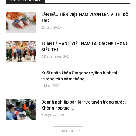
LẦN ĐẦU TIÊN VIỆT NAM VƯƠN LÊN VỊ TRÍ ĐỐI
TÁC...
25 July, 2025
TUẦN LỄ HÀNG VIỆT NAM TẠI CÁC HỆ THỐNG
SIÊU THỊ...
6 December, 2021
Xuất nhập khẩu Singapore, tình hình thị
trường cần nắm tháng...
1 May, 2020
Doanh nghiệp bán lẻ trực tuyến trong nước:
Không hợp tác,...
9 August, 2020
Load more