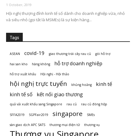
1 October, 2019
Hội nghị thượng đỉnh kinh tế số dành cho doanh nghiệp vừa, nhỏ
và siêu nhỏ (gọi tắt là MSMEs) là sự kiện hàng...
Tags
covid-19
ASEAN
giao thương trái cây rau củ
gói hỗ trợ
hỗ trợ doanh nghiệp
hai san kho
hàng không
hỗ trợ xuất khẩu
Hội nghị - Hội thảo
hội nghị trực tuyến
kinh tế
khủng hoảng
kinh tế số
kết nối giao thương
quả vải xuất khẩu sang Singapore
rau củ
rau củ đóng hộp
singapore
SFFA2019
SGPFair2019
SMEs
sàn giao dịch APC SATS
thương mại điện tử
thương vụ
Thương vụ Singapore