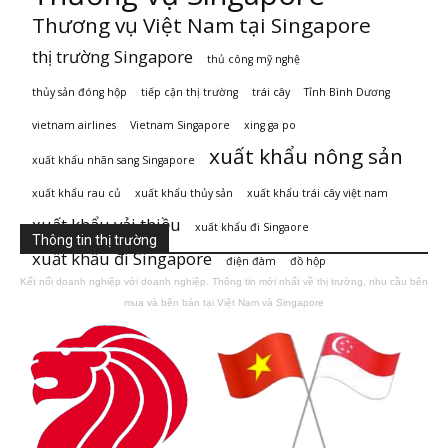
Thương vụ Việt Nam tại Singapore
thị trường Singapore
thủ công mỹ nghệ
thủy sản đóng hộp
tiếp cận thị trường
trái cây
Tỉnh Bình Dương
vietnam airlines
Vietnam Singapore
xing ga po
xuất khẩu nông sản
xuất khẩu nhãn sang Singapore
xuất khẩu rau củ
xuất khẩu thủy sản
xuất khẩu trái cây việt nam
xuất khẩu vải thiều
xuất khẩu đi Singaore
Thông tin thị trường
xuất khẩu đi Singapore
điện đàm
đồ hộp
Kết nối doanh nghiệp với doanh nghiệp. Thông tin mới nhất về thị trường, nhu cầu bên
mua và bên bán tại Việt Nam và Singapore