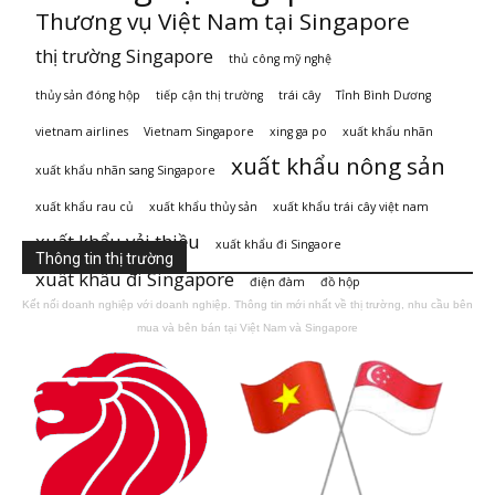
Thương vụ Việt Nam tại Singapore
thị trường Singapore
thủ công mỹ nghệ
thủy sản đóng hộp
tiếp cận thị trường
trái cây
Tỉnh Bình Dương
vietnam airlines
Vietnam Singapore
xing ga po
xuất khẩu nhãn
xuất khẩu nông sản
xuất khẩu nhãn sang Singapore
xuất khẩu rau củ
xuất khẩu thủy sản
xuất khẩu trái cây việt nam
xuất khẩu vải thiều
xuất khẩu đi Singaore
Thông tin thị trường
xuất khẩu đi Singapore
điện đàm
đồ hộp
Kết nối doanh nghiệp với doanh nghiệp. Thông tin mới nhất về thị trường, nhu cầu bên
mua và bên bán tại Việt Nam và Singapore