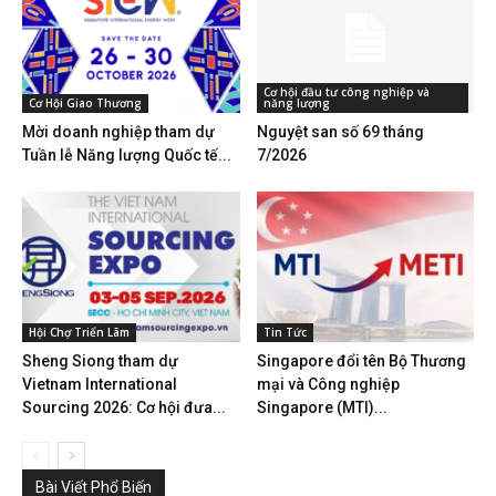
Cơ hội đầu tư công nghiệp và
Cơ Hội Giao Thương
năng lượng
Mời doanh nghiệp tham dự
Nguyệt san số 69 tháng
Tuần lễ Năng lượng Quốc tế...
7/2026
Hội Chợ Triển Lãm
Tin Tức
Sheng Siong tham dự
Singapore đổi tên Bộ Thương
Vietnam International
mại và Công nghiệp
Sourcing 2026: Cơ hội đưa...
Singapore (MTI)...
Bài Viết Phổ Biến