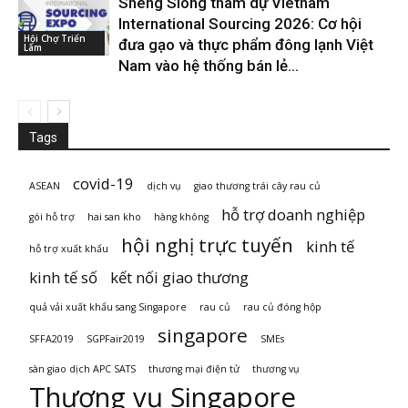
Sheng Siong tham dự Vietnam
International Sourcing 2026: Cơ hội
Hội Chợ Triển
đưa gạo và thực phẩm đông lạnh Việt
Lãm
Nam vào hệ thống bán lẻ...
Tags
covid-19
ASEAN
dịch vụ
giao thương trái cây rau củ
hỗ trợ doanh nghiệp
gói hỗ trợ
hai san kho
hàng không
hội nghị trực tuyến
kinh tế
hỗ trợ xuất khẩu
kinh tế số
kết nối giao thương
quả vải xuất khẩu sang Singapore
rau củ
rau củ đóng hộp
singapore
SFFA2019
SGPFair2019
SMEs
sàn giao dịch APC SATS
thương mại điện tử
thương vụ
Thương vụ Singapore