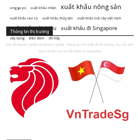
xuất khẩu nông sản
xing ga po
xuất khẩu nhãn
xuất khẩu rau củ
xuất khẩu thủy sản
xuất khẩu trái cây việt nam
xuất khẩu vải thiều
xuất khẩu đi Singapore
Thông tin thị trường
xây dựng
điện đàm
đồ hộp
Kết nối doanh nghiệp với doanh nghiệp. Thông tin mới nhất về thị trường, nhu cầu bên
mua và bên bán tại Việt Nam và Singapore