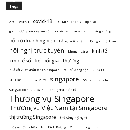
Tags
covid-19
APC
ASEAN
Digital Economy
dịch vụ
giao thương trái cây rau củ
gói hỗ trợ
hai san kho
hàng không
hỗ trợ doanh nghiệp
hỗ trợ xuất khẩu
Hội nghị - Hội thảo
hội nghị trực tuyến
kinh tế
khủng hoảng
kinh tế số
kết nối giao thương
quả vải xuất khẩu sang Singapore
rau củ đóng hộp
RPBA19
singapore
SFFA2019
SGPFair2019
SMEs
Straits Times
sàn giao dịch APC SATS
thương mại điện tử
Thương vụ Singapore
Thương vụ Việt Nam tại Singapore
thị trường Singapore
thủ công mỹ nghệ
thủy sản đóng hộp
Tỉnh Bình Dương
Vietnam Singapore