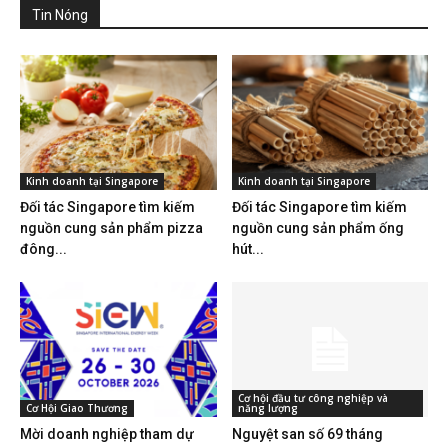
Tin Nóng
Kinh doanh tại Singapore
Kinh doanh tại Singapore
Đối tác Singapore tìm kiếm
Đối tác Singapore tìm kiếm
nguồn cung sản phẩm pizza
nguồn cung sản phẩm ống
đông...
hút...
Cơ hội đầu tư công nghiệp và
Cơ Hội Giao Thương
năng lượng
Mời doanh nghiệp tham dự
Nguyệt san số 69 tháng