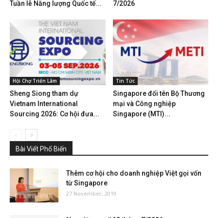
Tuần lễ Năng lượng Quốc tế...
7/2026
Hội Chợ Triển Lãm
Tin Tức
Sheng Siong tham dự
Singapore đổi tên Bộ Thương
Vietnam International
mại và Công nghiệp
Sourcing 2026: Cơ hội đưa...
Singapore (MTI)...
Bài Viết Phổ Biến
Thêm cơ hội cho doanh nghiệp Việt gọi vốn
từ Singapore
27 November, 2019