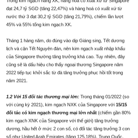
Trong kim ngạch hàng XK, hàng hoá có xuất xứ từ Singapore
đạt 24,7 tỷ SGD (tăng 22,47%) và hàng hoá có xuất xứ từ
nước thứ 3 đạt 30,2 tỷ SGD (tăng 21,79%), chiếm lần lượt
45% và 55% tổng kim ngạch XK.
Tháng 1 hàng năm, do đúng vào dịp Giáng sing, Tết dương
lịch và cận Tết Nguyên đán, nên kim ngạch xuất nhập khẩu
của Singapore thường tăng trưởng khá cao. Tuy nhiên, đây
cũng sẽ là dấu hiệu cho thấy ngoại thương Singapore năm
2022 tiếp tục khởi sắc từ đà tăng trưởng phục hồi tốt trong
năm 2021.
1.2 Với 15 đối tác thương mại lớn:
Trong tháng 01/2022 (so
với cùng kỳ 2021), kim ngạch NXK của Singapore với
15
/15
đối tác có kim ngạch thương mại lớn nhất
(chiếm gần 80%
kim ngạch XNK của Singapore với thế giới) tăng trưởng
dương, hầu hết ở mức 2 con số, có đối tác tăng trưởng 3 con
số như United Arab Emirates (tăng 125,18%). Trung Quốc,