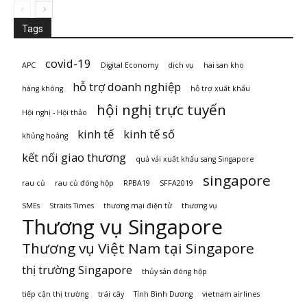
Tags
covid-19
APC
Digital Economy
dịch vụ
hai san kho
hỗ trợ doanh nghiệp
hàng không
hỗ trợ xuất khẩu
hội nghị trực tuyến
Hội nghị - Hội thảo
kinh tế
kinh tế số
khủng hoảng
kết nối giao thương
quả vải xuất khẩu sang Singapore
singapore
rau củ
rau củ đóng hộp
RPBA19
SFFA2019
SMEs
Straits Times
thương mại điện tử
thương vụ
Thương vụ Singapore
Thương vụ Việt Nam tại Singapore
thị trường Singapore
thủy sản đóng hộp
tiếp cận thị trường
trái cây
Tỉnh Bình Dương
vietnam airlines