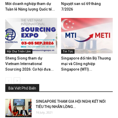
Mời doanh nghiệp tham dự
Nguyệt san số 69 tháng
Tuần lễ Năng lượng Quốc tế...
7/2026
Hội Chợ Triển Lãm
Tin Tức
Sheng Siong tham dự
Singapore đổi tên Bộ Thương
Vietnam International
mại và Công nghiệp
Sourcing 2026: Cơ hội đưa...
Singapore (MTI)...
Bài Viết Phổ Biến
SINGAPORE THAM GIA HỘI NGHỊ KẾT NỐI
TIÊU THỤ NHÃN LỒNG...
16 July, 2021