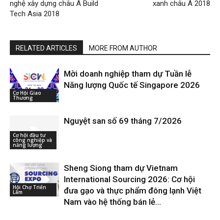
nghệ xây dựng châu Á Build
xanh châu Á 2018
Tech Asia 2018
RELATED ARTICLES
MORE FROM AUTHOR
Mời doanh nghiệp tham dự Tuần lễ
Năng lượng Quốc tế Singapore 2026
Cơ Hội Giao
Thương
Nguyệt san số 69 tháng 7/2026
Cơ hội đầu tư
công nghiệp và
năng lượng
Sheng Siong tham dự Vietnam
International Sourcing 2026: Cơ hội
Hội Chợ Triển
đưa gạo và thực phẩm đông lạnh Việt
Lãm
Nam vào hệ thống bán lẻ...