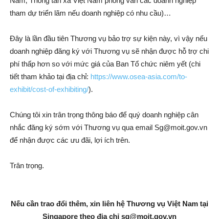
Nam, Thông tấn xã Việt Nam phỏng vấn các doanh nghiệp
tham dự triển lãm nếu doanh nghiệp có nhu cầu)…
Đây là lần đầu tiên Thương vụ bảo trợ sự kiện này, vì vậy nếu
doanh nghiệp đăng ký với Thương vụ sẽ nhận được hỗ trợ chi
phí thấp hơn so với mức giá của Ban Tổ chức niêm yết (chi
tiết tham khảo tại địa chỉ:
https://www.osea-asia.com/to-
exhibit/cost-of-exhibiting/
).
Chúng tôi xin trân trọng thông báo để quý doanh nghiệp cân
nhắc đăng ký sớm với Thương vụ qua email
Sg@moit.gov.vn
để nhận được các ưu đãi, lợi ích trên.
Trân trọng.
Nếu cần trao đổi thêm, xin liên hệ Thương vụ Việt Nam tại
Singapore theo địa chỉ
sg@moit.gov.vn