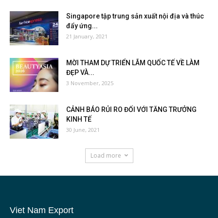
Singapore tập trung sản xuất nội địa và thúc
đẩy ứng...
21 January, 2021
MỜI THAM DỰ TRIỂN LÃM QUỐC TẾ VỀ LÀM
ĐẸP VÀ...
3 November, 2025
CẢNH BÁO RỦI RO ĐỐI VỚI TĂNG TRƯỞNG
KINH TẾ
30 June, 2021
Load more
Viet Nam Export