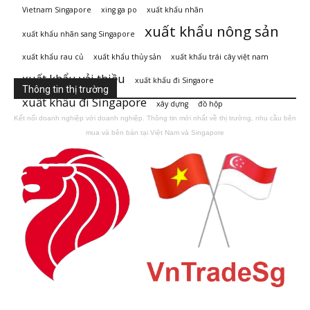
Vietnam Singapore
xing ga po
xuất khẩu nhãn
xuất khẩu nông sản
xuất khẩu nhãn sang Singapore
xuất khẩu rau củ
xuất khẩu thủy sản
xuất khẩu trái cây việt nam
xuất khẩu vải thiều
xuất khẩu đi Singaore
Thông tin thị trường
xuất khẩu đi Singapore
xây dựng
đồ hộp
Kết nối doanh nghiệp với doanh nghiệp. Thông tin mới nhất về thị trường, nhu cầu bên
mua và bên bán tại Việt Nam và Singapore