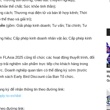
hỏe thể chất; Sức khỏe tinh thần);
ong cách; Thương mại điện tử và bán lẻ hợp kênh; Thời
thể thao và giải trí);
yền
(gồm: Giải pháp kinh doanh; Tư vấn; Tài chính; Tư
g hiệu; Cấp phép kinh doanh nhân vật ảo; Cấp phép kinh
m FLAsia 2025 cũng tổ chức các hoạt động thuyết trình, đối
p trải nghiệm sản phẩm trực tiếp cho khách hàng trong
C
chức. Doanh nghiệp quan tâm có thể đăng ký sớm (trước
Mờ
dự
nh sách Early Bird Discount của Ban Tổ chức.
Qu
g ký để nhận thông tin theo đường link:
ply-to-exhibit
heo đường link: