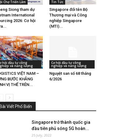
ội Chợ Triển Lãm
Tin Tức
eng Siong tham dự
Singapore đổi tên Bộ
etnam International
Thương mại và Công
urcing 2026: Cơ hội
nghiệp Singapore
a...
(MTI)...
ơ hội đầu tư công
Cơ hội đầu tư công
ghiệp và năng lượng
nghiệp và năng lượng
GISTICS VIỆT NAM –
Nguyệt san số 68 tháng
ỪNG BƯỚC KHẲNG
6/2026
NH VỊ THẾ TRÊN...
Bài Viết Phổ Biến
Singapore trở thành quốc gia
đầu tiên phủ sóng 5G hoàn...
25 July, 2022