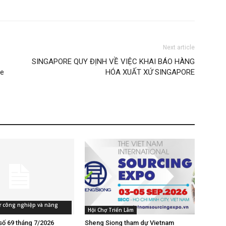
Next article
SINGAPORE QUY ĐỊNH VỀ VIỆC KHAI BÁO HÀNG
re
HÓA XUẤT XỨ SINGAPORE
tư công nghiệp và năng
Hội Chợ Triển Lãm
số 69 tháng 7/2026
Sheng Siong tham dự Vietnam