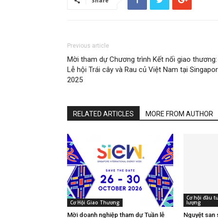
Share
Previous article
Mời tham dự Chương trình Kết nối giao thương:
Lễ hội Trái cây và Rau củ Việt Nam tại Singapo
2025
RELATED ARTICLES
MORE FROM AUTHOR
Cơ hội đầu 
Cơ Hội Giao Thương
lượng
Mời doanh nghiệp tham dự Tuần lễ
Nguyệt san 