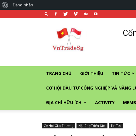
About
Đăng nhập
WordPress
Cổng
Cổn
thương
mại
và
đầu
tư
vào
TRANG CHỦ
GIỚI THIỆU
TIN TỨC
Singapore
CƠ HỘI ĐẦU TƯ CÔNG NGHIỆP VÀ NĂNG 
ĐỊA CHỈ HỮU ÍCH
ACTIVITY
MEMB
Cơ Hội Giao Thương
Hội Chợ Triển Lãm
Tin Tức