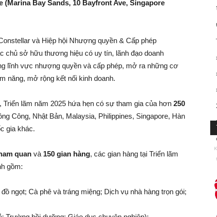
 (Marina Bay Sands, 10 Bayfront Ave, Singapore
Constellar và Hiệp hội Nhượng quyền & Cấp phép
ác chủ sở hữu thương hiệu có uy tín, lãnh đạo doanh
rong lĩnh vực nhượng quyền và cấp phép, mở ra những cơ
ềm năng, mở rộng kết nối kinh doanh.
4, Triển lãm năm 2025 hứa hẹn có sự tham gia của hơn
250
ồng Công, Nhật Bản, Malaysia, Philippines, Singapore, Hàn
c gia khác.
K
tham quan
và
150 gian hàng
, các gian hàng tại Triển lãm
nh gồm:
ồ ngọt; Cà phê và tráng miệng; Dịch vụ nhà hàng trọn gói;
rẻ; Trường bồi dưỡng; Giáo dục chuyên nghiệp);