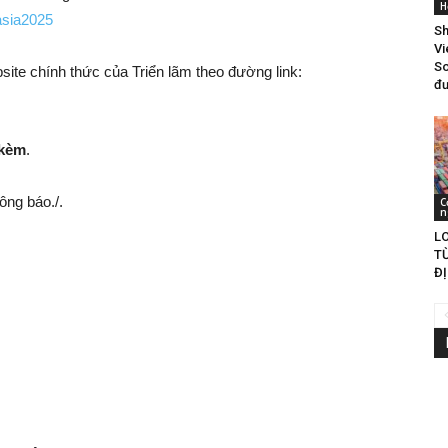
H
asia2025
Sh
Vi
So
site chính thức của Triển lãm theo đường link:
đư
 kèm
.
ông báo./.
C
n
LO
T
ĐỊ