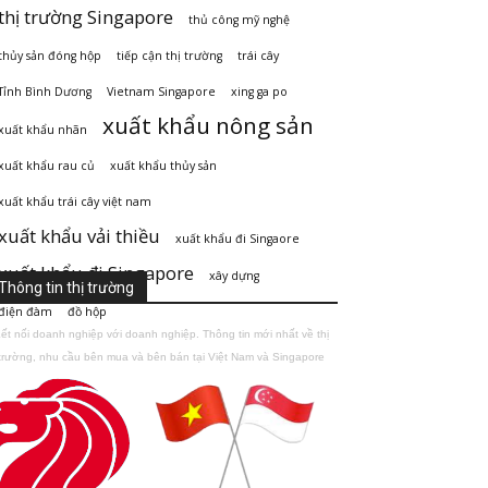
thị trường Singapore
thủ công mỹ nghệ
thủy sản đóng hộp
tiếp cận thị trường
trái cây
Tỉnh Bình Dương
Vietnam Singapore
xing ga po
xuất khẩu nông sản
xuất khẩu nhãn
xuất khẩu rau củ
xuất khẩu thủy sản
xuất khẩu trái cây việt nam
xuất khẩu vải thiều
xuất khẩu đi Singaore
xuất khẩu đi Singapore
xây dựng
Thông tin thị trường
điện đàm
đồ hộp
ết nối doanh nghiệp với doanh nghiệp. Thông tin mới nhất về thị
trường, nhu cầu bên mua và bên bán tại Việt Nam và Singapore