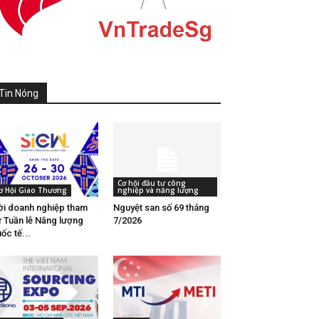
Tin Nóng
Cơ hội đầu tư công
ơ Hội Giao Thương
nghiệp và năng lượng
i doanh nghiệp tham
Nguyệt san số 69 tháng
 Tuần lễ Năng lượng
7/2026
ốc tế...