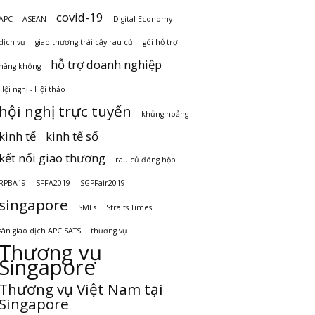
covid-19
APC
ASEAN
Digital Economy
dịch vụ
giao thương trái cây rau củ
gói hỗ trợ
hỗ trợ doanh nghiệp
hàng không
Hội nghị - Hội thảo
hội nghị trực tuyến
khủng hoảng
kinh tế
kinh tế số
kết nối giao thương
rau củ đóng hộp
RPBA19
SFFA2019
SGPFair2019
singapore
SMEs
Straits Times
sàn giao dịch APC SATS
thương vụ
Thương vụ
Singapore
Thương vụ Việt Nam tại
Singapore