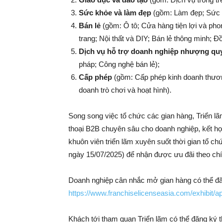
Sức khỏe và làm đẹp
(gồm: Làm đẹp; Sức k
Bán lẻ
(gồm: Ô tô; Cửa hàng tiện lợi và ph
trang; Nội thất và DIY; Bán lẻ thông minh; Đồ 
Dịch vụ hỗ trợ doanh nghiệp nhượng qu
pháp; Công nghệ bán lẻ);
Cấp phép
(gồm: Cấp phép kinh doanh thươn
doanh trò chơi và hoạt hình).
Song song việc tổ chức các gian hàng, Triển lã
thoại B2B chuyên sâu cho doanh nghiệp, kết hợ
khuôn viên triển lãm xuyên suốt thời gian tổ 
ngày 15/07/2025) để nhận được ưu đãi theo chí
Doanh nghiệp cân nhắc mở gian hàng có thể đăn
https://www.franchiselicenseasia.com/exhibit/ap
Khách tới tham quan Triển lãm có thể đăng ký t