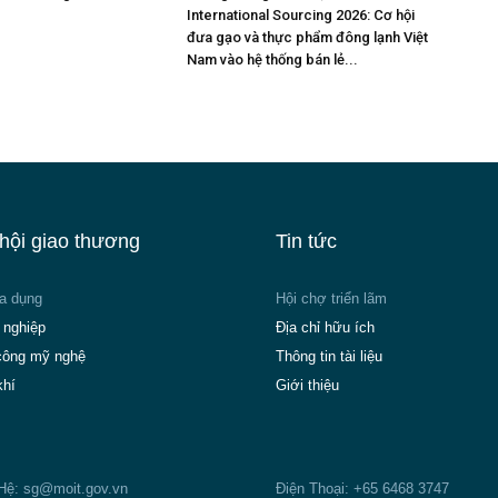
International Sourcing 2026: Cơ hội
đưa gạo và thực phẩm đông lạnh Việt
Nam vào hệ thống bán lẻ...
hội giao thương
Tin tức
ia dụng
Hội chợ triển lãm
 nghiệp
Địa chỉ hữu ích
công mỹ nghệ
Thông tin tài liệu
khí
Giới thiệu
 Hệ:
sg@moit.gov.vn
Điện Thoại: +65 6468 3747