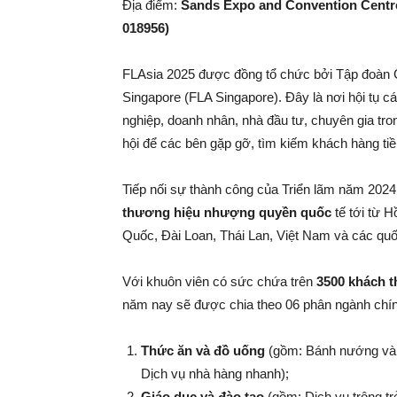
Địa điểm:
Sands Expo and Convention Centre
018956)
FLAsia 2025 được đồng tổ chức bởi Tập đoàn 
Singapore (FLA Singapore). Đây là nơi hội tụ c
nghiệp, doanh nhân, nhà đầu tư, chuyên gia t
hội để các bên gặp gỡ, tìm kiếm khách hàng ti
Tiếp nối sự thành công của Triển lãm năm 202
thương hiệu nhượng quyền quốc
tế tới từ H
Quốc, Đài Loan, Thái Lan, Việt Nam và các quố
Với khuôn viên có sức chứa trên
3500 khách 
năm nay sẽ được chia theo 06 phân ngành chí
Thức ăn và đồ uống
(gồm: Bánh nướng và đ
Dịch vụ nhà hàng nhanh);
Giáo dục và đào tạo
(gồm: Dịch vụ trông t