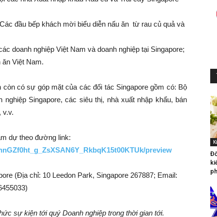
: Các đầu bếp khách mời biểu diễn nấu ăn từ rau củ quả và
các doanh nghiệp Việt Nam và doanh nghiệp tại Singapore;
 ăn Việt Nam.
ện còn có sự góp mặt của các đối tác Singapore gồm có: Bộ
nghiệp Singapore, các siêu thị, nhà xuất nhập khẩu, bán
 v.v.
m dự theo đường link:
K
2I2hnGZf0ht_g_ZsXSAN6Y_RkbqK15t00KTUk/preview
Đố
ki
ph
pore (Địa chỉ: 10 Leedon Park, Singapore 267887; Email:
86455033)
ức sự kiện tới quý Doanh nghiệp trong thời gian tới.