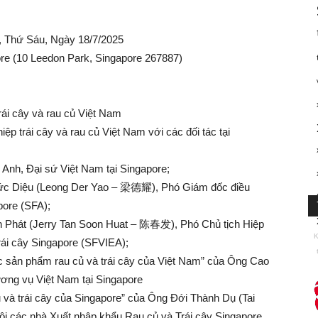
u, Thứ Sáu, Ngày 18/7/2025
ore (10 Leedon Park, Singapore 267887)
ái cây và rau củ Việt Nam
iệp trái cây và rau củ Việt Nam với các đối tác tại
Anh, Đại sứ Việt Nam tại Singapore;
ức Diệu (Leong Der Yao – 梁德耀), Phó Giám đốc điều
ore (SFA);
 Phát (Jerry Tan Soon Huat – 陈春发), Phó Chủ tịch Hiệp
K
rái cây Singapore (SFVIEA);
các sản phẩm rau củ và trái cây của Việt Nam” của Ông Cao
ng vụ Việt Nam tại Singapore
au và trái cây của Singapore” của Ông Đới Thành Dụ (Tai
i các nhà Xuất nhập khẩu Rau củ và Trái cây Singapore