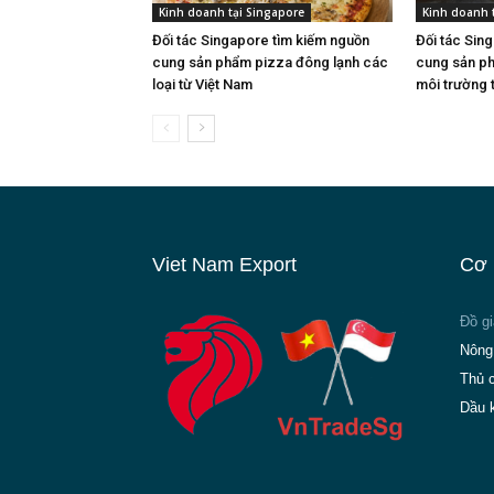
Kinh doanh tại Singapore
Kinh doanh 
Đối tác Singapore tìm kiếm nguồn
Đối tác Sin
cung sản phẩm pizza đông lạnh các
cung sản ph
loại từ Việt Nam
môi trường 
Viet Nam Export
Cơ 
Đồ g
Nông
Thủ 
Dầu 