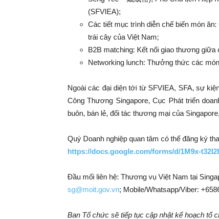
(SFVIEA);
Các tiết mục trình diễn chế biến món ăn
trái cây của Việt Nam;
B2B matching: Kết nối giao thương giữa 
Networking lunch: Thưởng thức các món
Ngoài các đại diện tới từ SFVIEA, SFA, sự ki
Công Thương Singapore, Cục Phát triển doanh 
buôn, bán lẻ, đối tác thương mại của Singapore,
Quý Doanh nghiệp quan tâm có thể đăng ký tha
https://docs.google.com/forms/d/1M9x-t3
Đầu mối liên hệ: Thương vụ Việt Nam tại Singa
sg
@moit.
gov.vn
; Mobile/Whatsapp/Viber: +65
Ban Tổ chức sẽ tiếp tục cập nhật kế hoạch tổ ch