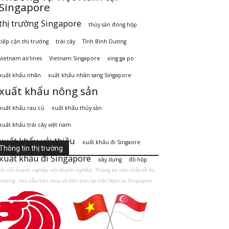
Singapore
thị trường Singapore
thủy sản đóng hộp
tiếp cận thị trường
trái cây
Tỉnh Bình Dương
vietnam airlines
Vietnam Singapore
xing ga po
xuất khẩu nhãn
xuất khẩu nhãn sang Singapore
xuất khẩu nông sản
xuất khẩu rau củ
xuất khẩu thủy sản
xuất khẩu trái cây việt nam
xuất khẩu vải thiều
xuất khẩu đi Singaore
Thông tin thị trường
xuất khẩu đi Singapore
xây dựng
đồ hộp
ết nối doanh nghiệp với doanh nghiệp. Thông tin mới nhất về thị
trường, nhu cầu bên mua và bên bán tại Việt Nam và Singapore