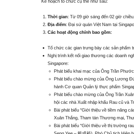
Kế hoạch tổ chức cụ thể như sau:
Thời gian
: Từ 09 giờ sáng đến 02 giờ chiề
Địa điểm
: Đại sứ quán Việt Nam tại Singap
Các hoạt động chính bao gồm:
Tổ chức các gian trưng bày các sản phẩm tr
Nghị trình kết nối giao thương các doanh ngh
Singapore:
Phát biểu khai mạc của Ông Trần Phước 
Phát biểu chào mừng của Ông Lương Đ
hành Cơ quan Quản lý thực phẩm Singap
Phát biểu chào mừng của Ông Trần Xuân
hội các nhà Xuất nhập khẩu Rau củ và T
Bài phát biểu “Giới thiệu về tiềm năng 
Xuân Thắng, Tham tán Thương mại, Thươ
Bài phát biểu “Giới thiệu về thị trường r
Seng Yee – 戴成裕), Phó Chủ tịch Hiệp hộ