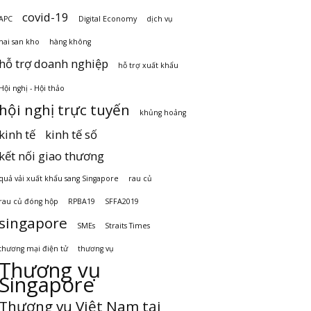
covid-19
APC
Digital Economy
dịch vụ
hai san kho
hàng không
hỗ trợ doanh nghiệp
hỗ trợ xuất khẩu
Hội nghị - Hội thảo
hội nghị trực tuyến
khủng hoảng
kinh tế
kinh tế số
kết nối giao thương
quả vải xuất khẩu sang Singapore
rau củ
rau củ đóng hộp
RPBA19
SFFA2019
singapore
SMEs
Straits Times
thương mại điện tử
thương vụ
Thương vụ
Singapore
Thương vụ Việt Nam tại