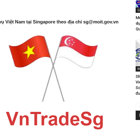
C
Mờ
vụ Việt Nam tại Singapore theo địa chỉ
sg@moit.gov.vn
dự
Qu
H
Sh
Vi
So
đư