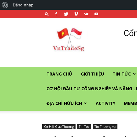
About
Đăng nhập
WordPress
Cổng
Cổn
thương
mại
và
đầu
tư
vào
TRANG CHỦ
GIỚI THIỆU
TIN TỨC
Singapore
CƠ HỘI ĐẦU TƯ CÔNG NGHIỆP VÀ NĂNG 
ĐỊA CHỈ HỮU ÍCH
ACTIVITY
MEMB
Cơ Hội Giao Thương
Tin Tức
Tin Thương vụ