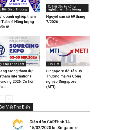
Cơ hội đầu tư công
ơ Hội Giao Thương
nghiệp và năng lượng
i doanh nghiệp tham
Nguyệt san số 69 tháng
 Tuần lễ Năng lượng
7/2026
ốc tế...
ội Chợ Triển Lãm
Tin Tức
eng Siong tham dự
Singapore đổi tên Bộ
etnam International
Thương mại và Công
urcing 2026: Cơ hội
nghiệp Singapore
a...
(MTI)...
Bài Viết Phổ Biến
Diễn đàn CAREhab 14-
15/02/2020 tại Singapore