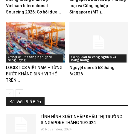
Vietnam International
mại và Công nghiệp
Sourcing 2026: Cơ hội đưa...
Singapore (MTI)...
Cơ hội đầu tư công nghiệp và
Cơ hội đầu tư công nghiệp và
năng lượng
năng lượng
LOGISTICS VIỆT NAM – TỪNG
Nguyệt san số 68 tháng
BƯỚC KHẲNG ĐỊNH VỊ THẾ
6/2026
TRÊN...
Bài Viết Phổ Biến
TÌNH HÌNH XUẤT NHẬP KHẨU THỊ TRƯỜNG
SINGAPORE THÁNG 10/2024
20 November, 2024