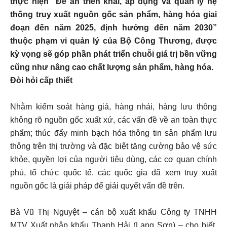
thực hiện “Đề án triển khai, áp dụng và quản lý hệ
thống truy xuất nguồn gốc sản phẩm, hàng hóa giai
đoạn đến năm 2025, định hướng đến năm 2030”
thuộc phạm vi quản lý của Bộ Công Thương, được
kỳ vọng sẽ góp phần phát triển chuỗi giá trị bền vững
cũng như nâng cao chất lượng sản phẩm, hàng hóa.
Đòi hỏi cấp thiết
Nhằm kiểm soát hàng giả, hàng nhái, hàng lưu thông
không rõ nguồn gốc xuất xứ, các vấn đề về an toàn thực
phẩm; thúc đẩy minh bạch hóa thông tin sản phẩm lưu
thông trên thị trường và đặc biệt tăng cường bảo vệ sức
khỏe, quyền lợi của người tiêu dùng, các cơ quan chính
phủ, tổ chức quốc tế, các quốc gia đã xem truy xuất
nguồn gốc là giải pháp để giải quyết vấn đề trên.
Bà Vũ Thị Nguyệt – cán bộ xuất khẩu Công ty TNHH
MTV Xuất nhập khẩu Thanh Hải (Lạng Sơn) – cho biết,