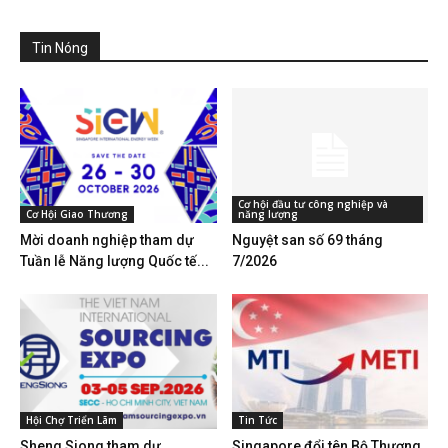
Tin Nóng
Cơ hội đầu tư công nghiệp và
Cơ Hội Giao Thương
năng lượng
Mời doanh nghiệp tham dự
Nguyệt san số 69 tháng
Tuần lễ Năng lượng Quốc tế...
7/2026
Hội Chợ Triển Lãm
Tin Tức
Sheng Siong tham dự
Singapore đổi tên Bộ Thương