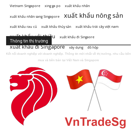
Vietnam Singapore
xing ga po
xuất khẩu nhãn
xuất khẩu nông sản
xuất khẩu nhãn sang Singapore
xuất khẩu rau củ
xuất khẩu thủy sản
xuất khẩu trái cây việt nam
xuất khẩu vải thiều
xuất khẩu đi Singaore
Thông tin thị trường
xuất khẩu đi Singapore
xây dựng
đồ hộp
Kết nối doanh nghiệp với doanh nghiệp. Thông tin mới nhất về thị trường, nhu cầu bên
mua và bên bán tại Việt Nam và Singapore