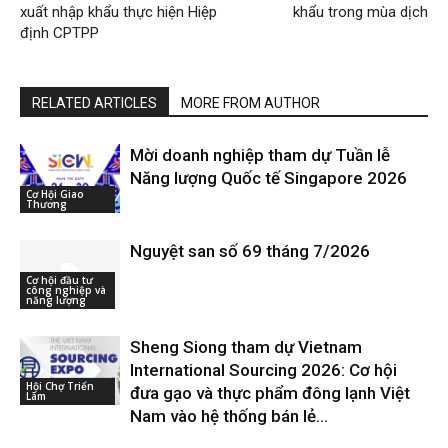
xuất nhập khẩu thực hiện Hiệp
khẩu trong mùa dịch
định CPTPP
RELATED ARTICLES
MORE FROM AUTHOR
Mời doanh nghiệp tham dự Tuần lễ
Năng lượng Quốc tế Singapore 2026
Cơ Hội Giao
Thương
Nguyệt san số 69 tháng 7/2026
Cơ hội đầu tư
công nghiệp và
năng lượng
Sheng Siong tham dự Vietnam
International Sourcing 2026: Cơ hội
Hội Chợ Triển
đưa gạo và thực phẩm đông lạnh Việt
Lãm
Nam vào hệ thống bán lẻ...