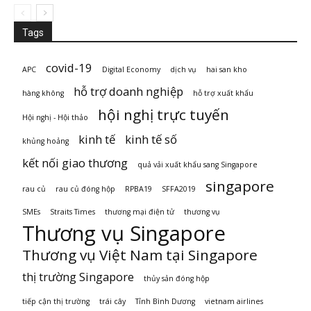
Tags
covid-19
APC
Digital Economy
dịch vụ
hai san kho
hỗ trợ doanh nghiệp
hàng không
hỗ trợ xuất khẩu
hội nghị trực tuyến
Hội nghị - Hội thảo
kinh tế
kinh tế số
khủng hoảng
kết nối giao thương
quả vải xuất khẩu sang Singapore
singapore
rau củ
rau củ đóng hộp
RPBA19
SFFA2019
SMEs
Straits Times
thương mại điện tử
thương vụ
Thương vụ Singapore
Thương vụ Việt Nam tại Singapore
thị trường Singapore
thủy sản đóng hộp
tiếp cận thị trường
trái cây
Tỉnh Bình Dương
vietnam airlines