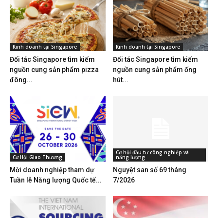
Kinh doanh tại Singapore
Kinh doanh tại Singapore
Đối tác Singapore tìm kiếm
Đối tác Singapore tìm kiếm
nguồn cung sản phẩm pizza
nguồn cung sản phẩm ống
đông...
hút...
Cơ hội đầu tư công nghiệp và
Cơ Hội Giao Thương
năng lượng
Mời doanh nghiệp tham dự
Nguyệt san số 69 tháng
Tuần lễ Năng lượng Quốc tế...
7/2026