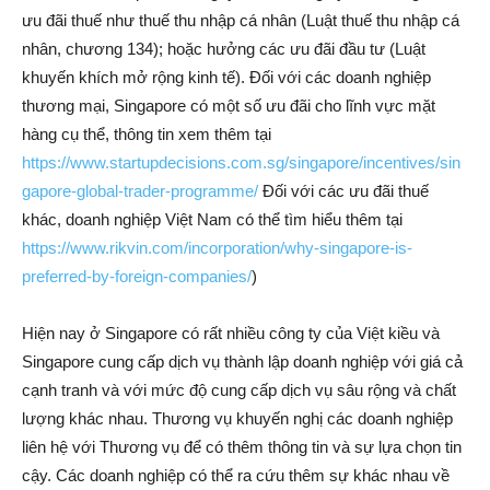
ưu đãi thuế như thuế thu nhập cá nhân (Luật thuế thu nhập cá
nhân, chương 134); hoặc hưởng các ưu đãi đầu tư (Luật
khuyến khích mở rộng kinh tế). Đối với các doanh nghiệp
thương mại, Singapore có một số ưu đãi cho lĩnh vực mặt
hàng cụ thể, thông tin xem thêm tại
https://www.startupdecisions.com.sg/singapore/incentives/sin
gapore-global-trader-programme/
Đối với các ưu đãi thuế
khác, doanh nghiệp Việt Nam có thể tìm hiểu thêm tại
https://www.rikvin.com/incorporation/why-singapore-is-
preferred-by-foreign-companies/
)
Hiện nay ở Singapore có rất nhiều công ty của Việt kiều và
Singapore cung cấp dịch vụ thành lập doanh nghiệp với giá cả
cạnh tranh và với mức độ cung cấp dịch vụ sâu rộng và chất
lượng khác nhau. Thương vụ khuyến nghị các doanh nghiệp
liên hệ với Thương vụ để có thêm thông tin và sự lựa chọn tin
cậy. Các doanh nghiệp có thể ra cứu thêm sự khác nhau về