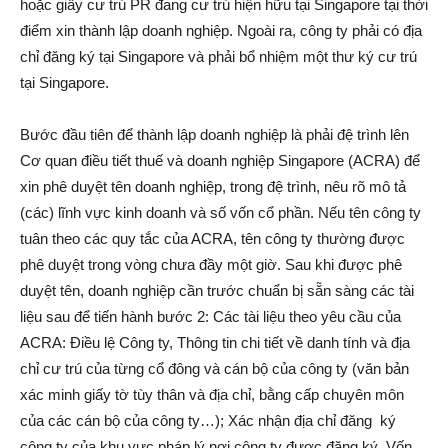
hoặc giấy cư trú PR đang cư trú hiện hữu tại Singapore tại thời
điểm xin thành lập doanh nghiệp. Ngoài ra, công ty phải có địa
chỉ đăng ký tại Singapore và phải bổ nhiệm một thư ký cư trú
tại Singapore.
Bước đầu tiên để thành lập doanh nghiệp là phải đệ trình lên
Cơ quan điều tiết thuế và doanh nghiệp Singapore (ACRA) để
xin phê duyệt tên doanh nghiệp, trong đệ trình, nêu rõ mô tả
(các) lĩnh vực kinh doanh và số vốn cổ phần. Nếu tên công ty
tuân theo các quy tắc của ACRA, tên công ty thường được
phê duyệt trong vòng chưa đầy một giờ. Sau khi được phê
duyệt tên, doanh nghiệp cần trước chuẩn bị sẵn sàng các tài
liệu sau để tiến hành bước 2: Các tài liệu theo yêu cầu của
ACRA: Điều lệ Công ty, Thông tin chi tiết về danh tính và địa
chỉ cư trú của từng cổ đông và cán bộ của công ty (văn bản
xác minh giấy tờ tùy thân và địa chỉ, bằng cấp chuyên môn
của các cán bộ của công ty…); Xác nhận địa chỉ đăng ký
công ty của khu vực pháp lý nơi công ty được đăng ký, Vốn