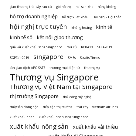
giao thương trái cây rau củ
gói hỗ trợ
hai san kho
hàng không
hỗ trợ doanh nghiệp
hỗ trợ xuất khẩu
Hội nghị - Hội thảo
hội nghị trực tuyến
kinh tế
khủng hoảng
kinh tế số
kết nối giao thương
quả vải xuất khẩu sang Singapore
rau củ
RPBA19
SFFA2019
singapore
SGPFair2019
SMEs
Straits Times
sàn giao dịch APC SATS
thương mại điện tử
thương vụ
Thương vụ Singapore
Thương vụ Việt Nam tại Singapore
thị trường Singapore
thủ công mỹ nghệ
thủy sản đóng hộp
tiếp cận thị trường
trái cây
vietnam airlines
xuất khẩu nhãn
xuất khẩu nhãn sang Singapore
xuất khẩu nông sản
xuất khẩu vải thiều