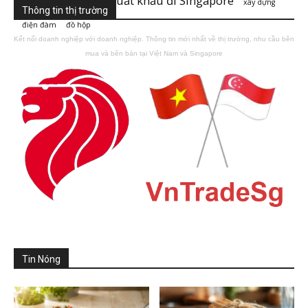
xuất khẩu đi Singapore
xuất khẩu đi Singaore
xây dựng
Thông tin thị trường
điện đàm
đồ hộp
Kết nối doanh nghiệp với doanh nghiệp. Thông tin mới nhất về thị trường, nhu cầu bên
mua và bên bán tại Việt Nam và Singapore
Tin Nóng