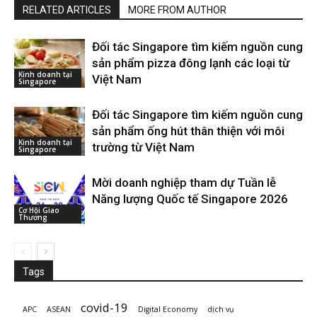
RELATED ARTICLES
MORE FROM AUTHOR
Đối tác Singapore tìm kiếm nguồn cung
sản phẩm pizza đông lạnh các loại từ
Kinh doanh tại
Việt Nam
Singapore
Đối tác Singapore tìm kiếm nguồn cung
sản phẩm ống hút thân thiện với môi
Kinh doanh tại
trường từ Việt Nam
Singapore
Mời doanh nghiệp tham dự Tuần lễ
Năng lượng Quốc tế Singapore 2026
Cơ Hội Giao
Thương
Tags
covid-19
APC
ASEAN
Digital Economy
dịch vụ