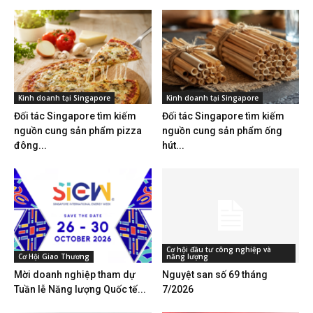
Kinh doanh tại Singapore
Kinh doanh tại Singapore
Đối tác Singapore tìm kiếm
Đối tác Singapore tìm kiếm
nguồn cung sản phẩm pizza
nguồn cung sản phẩm ống
đông...
hút...
Cơ hội đầu tư công nghiệp và
Cơ Hội Giao Thương
năng lượng
Mời doanh nghiệp tham dự
Nguyệt san số 69 tháng
Tuần lễ Năng lượng Quốc tế...
7/2026