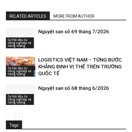
RELATED ARTICLES
MORE FROM AUTHOR
Nguyệt san số 69 tháng 7/2026
Cơ hội đầu tư
công nghiệp và
năng lượng
LOGISTICS VIỆT NAM – TỪNG BƯỚC
KHẲNG ĐỊNH VỊ THẾ TRÊN TRƯỜNG
Cơ hội đầu tư
công nghiệp và
QUỐC TẾ
năng lượng
Nguyệt san số 68 tháng 6/2026
Cơ hội đầu tư
công nghiệp và
năng lượng
Tags