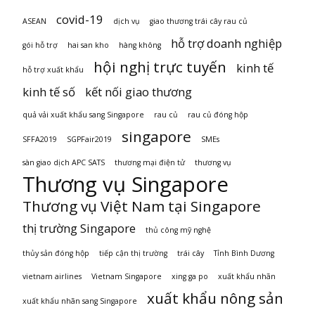
covid-19
ASEAN
dịch vụ
giao thương trái cây rau củ
hỗ trợ doanh nghiệp
gói hỗ trợ
hai san kho
hàng không
hội nghị trực tuyến
kinh tế
hỗ trợ xuất khẩu
kinh tế số
kết nối giao thương
quả vải xuất khẩu sang Singapore
rau củ
rau củ đóng hộp
singapore
SFFA2019
SGPFair2019
SMEs
sàn giao dịch APC SATS
thương mại điện tử
thương vụ
Thương vụ Singapore
Thương vụ Việt Nam tại Singapore
thị trường Singapore
thủ công mỹ nghệ
thủy sản đóng hộp
tiếp cận thị trường
trái cây
Tỉnh Bình Dương
vietnam airlines
Vietnam Singapore
xing ga po
xuất khẩu nhãn
xuất khẩu nông sản
xuất khẩu nhãn sang Singapore