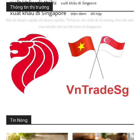
xuất khẩu vải thiều
xuất khẩu đi Singaore
Thông tin thị trường
xuất khẩu đi Singapore
điện đàm
đồ hộp
Kết nối doanh nghiệp với doanh nghiệp. Thông tin mới nhất về thị trường, nhu cầu bên
mua và bên bán tại Việt Nam và Singapore
Tin Nóng