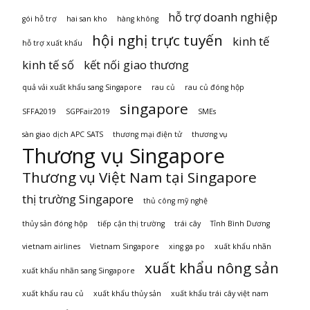
hỗ trợ doanh nghiệp
gói hỗ trợ
hai san kho
hàng không
hội nghị trực tuyến
kinh tế
hỗ trợ xuất khẩu
kinh tế số
kết nối giao thương
quả vải xuất khẩu sang Singapore
rau củ
rau củ đóng hộp
singapore
SFFA2019
SGPFair2019
SMEs
sàn giao dịch APC SATS
thương mại điện tử
thương vụ
Thương vụ Singapore
Thương vụ Việt Nam tại Singapore
thị trường Singapore
thủ công mỹ nghệ
thủy sản đóng hộp
tiếp cận thị trường
trái cây
Tỉnh Bình Dương
vietnam airlines
Vietnam Singapore
xing ga po
xuất khẩu nhãn
xuất khẩu nông sản
xuất khẩu nhãn sang Singapore
xuất khẩu rau củ
xuất khẩu thủy sản
xuất khẩu trái cây việt nam