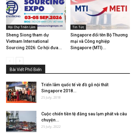
Hội Chợ Triển Lãm
Tin Tức
Sheng Siong tham dự
Singapore đổi tên Bộ Thương
Vietnam International
mại và Công nghiệp
Sourcing 2026: Cơ hội đưa...
Singapore (MTI)...
Bài Viết Phổ Biến
Triển lãm quốc tế về đồ gỗ nội thất
Singapore 2018...
25 July, 2018
Cuộc chiến tiền tệ đằng sau lạm phát và câu
chuyện...
25 July, 2022