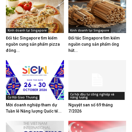
Kinh doanh tại Singapore
Kinh doanh tại Singapore
Đối tác Singapore tìm kiếm
Đối tác Singapore tìm kiếm
nguồn cung sản phẩm pizza
nguồn cung sản phẩm ống
đông...
hút...
Cơ hội đầu tư công nghiệp và
Cơ Hội Giao Thương
năng lượng
Mời doanh nghiệp tham dự
Nguyệt san số 69 tháng
Tuần lễ Năng lượng Quốc tế...
7/2026