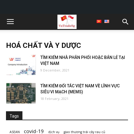
HOÁ CHẤT VÀ Y DƯỢC
TÌM KIẾM NHÀ PHÂN PHỐI HOẶC BÁN LẺ TẠI
VIỆT NAM
9 December, 2021
TÌM KIẾM ĐỐI TÁC VIỆT NAM VỀ LĨNH VỰC
SIÊU VI MẠCH (MEMS)
18 February, 2021
Tags
covid-19
ASEAN
dịch vụ
giao thương trái cây rau củ