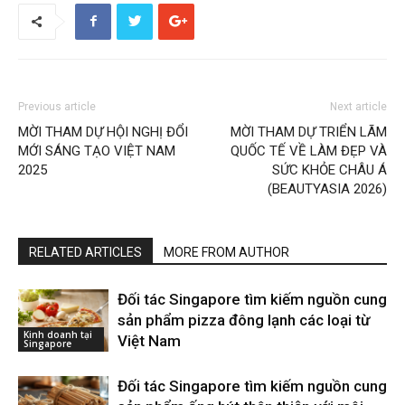
Previous article
Next article
MỜI THAM DỰ HỘI NGHỊ ĐỔI
MỜI THAM DỰ TRIỂN LÃM
MỚI SÁNG TẠO VIỆT NAM
QUỐC TẾ VỀ LÀM ĐẸP VÀ
2025
SỨC KHỎE CHÂU Á
(BEAUTYASIA 2026)
RELATED ARTICLES
MORE FROM AUTHOR
Đối tác Singapore tìm kiếm nguồn cung
sản phẩm pizza đông lạnh các loại từ
Kinh doanh tại
Việt Nam
Singapore
Đối tác Singapore tìm kiếm nguồn cung