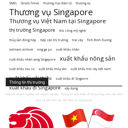
SMEs
Straits Times
thương mại điện tử
thương vụ
Thương vụ Singapore
Thương vụ Việt Nam tại Singapore
thị trường Singapore
thủ công mỹ nghệ
thủy sản đóng hộp
tiếp cận thị trường
trái cây
Tỉnh Bình Dương
vietnam airlines
xing ga po
xuất khẩu nhãn
xuất khẩu nông sản
xuất khẩu nhãn sang Singapore
xuất khẩu rau củ
xuất khẩu thủy sản
xuất khẩu trái cây việt nam
xuất khẩu vải thiều
xuất khẩu đi Singaore
Thông tin thị trường
xuất khẩu đi Singapore
xây dựng
Kết nối doanh nghiệp với doanh nghiệp. Thông tin mới nhất về thị trường, nhu cầu bên
mua và bên bán tại Việt Nam và Singapore