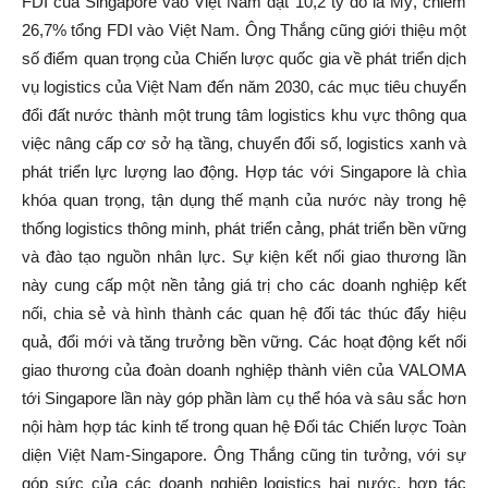
FDI của Singapore vào Việt Nam đạt 10,2 tỷ đô la Mỹ, chiếm
26,7% tổng FDI vào Việt Nam. Ông Thắng cũng giới thiệu một
số điểm quan trọng của Chiến lược quốc gia về phát triển dịch
vụ logistics của Việt Nam đến năm 2030, các mục tiêu chuyển
đổi đất nước thành một trung tâm logistics khu vực thông qua
việc nâng cấp cơ sở hạ tầng, chuyển đổi số, logistics xanh và
phát triển lực lượng lao động. Hợp tác với Singapore là chìa
khóa quan trọng, tận dụng thế mạnh của nước này trong hệ
thống logistics thông minh, phát triển cảng, phát triển bền vững
và đào tạo nguồn nhân lực. Sự kiện kết nối giao thương lần
này cung cấp một nền tảng giá trị cho các doanh nghiệp kết
nối, chia sẻ và hình thành các quan hệ đối tác thúc đẩy hiệu
quả, đổi mới và tăng trưởng bền vững. Các hoạt động kết nối
giao thương của đoàn doanh nghiệp thành viên của VALOMA
tới Singapore lần này góp phần làm cụ thể hóa và sâu sắc hơn
nội hàm hợp tác kinh tế trong quan hệ Đối tác Chiến lược Toàn
diện Việt Nam-Singapore. Ông Thắng cũng tin tưởng, với sự
góp sức của các doanh nghiệp logistics hai nước, hợp tác