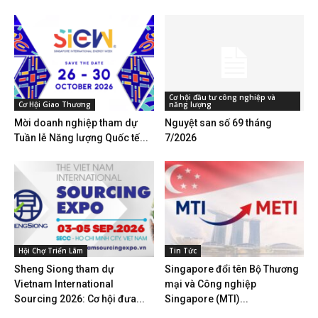
Cơ hội đầu tư công nghiệp và
Cơ Hội Giao Thương
năng lượng
Mời doanh nghiệp tham dự
Nguyệt san số 69 tháng
Tuần lễ Năng lượng Quốc tế...
7/2026
Hội Chợ Triển Lãm
Tin Tức
Sheng Siong tham dự
Singapore đổi tên Bộ Thương
Vietnam International
mại và Công nghiệp
Sourcing 2026: Cơ hội đưa...
Singapore (MTI)...