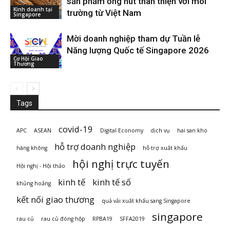
sản phẩm ống hút thân thiện với môi
Kinh doanh tại
trường từ Việt Nam
Singapore
Mời doanh nghiệp tham dự Tuần lễ
Năng lượng Quốc tế Singapore 2026
Cơ Hội Giao
Thương
Tags
covid-19
APC
ASEAN
Digital Economy
dịch vụ
hai san kho
hỗ trợ doanh nghiệp
hàng không
hỗ trợ xuất khẩu
hội nghị trực tuyến
Hội nghị - Hội thảo
kinh tế
kinh tế số
khủng hoảng
kết nối giao thương
quả vải xuất khẩu sang Singapore
singapore
rau củ
rau củ đóng hộp
RPBA19
SFFA2019