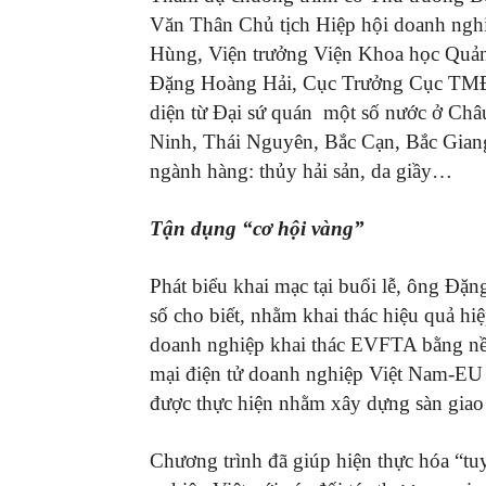
Văn Thân Chủ tịch Hiệp hội doanh ng
Hùng, Viện trưởng Viện Khoa học Quản 
Đặng Hoàng Hải, Cục Trưởng Cục TMĐT
diện từ Đại sứ quán một số nước ở Châ
Ninh, Thái Nguyên, Bắc Cạn, Bắc Gia
ngành hàng: thủy hải sản, da giầy…
Tận dụng “cơ hội vàng”
Phát biểu khai mạc tại buổi lễ, ông Đ
số cho biết, nhằm khai thác hiệu quả h
doanh nghiệp khai thác EVFTA bằng nề
mại điện tử doanh nghiệp Việt Nam-EU (
được thực hiện nhằm xây dựng sàn giao
Chương trình đã giúp hiện thực hóa “tu