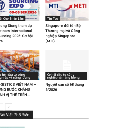
ội Chợ Triển Lãm
Tin Tức
eng Siong tham dự
Singapore đổi tên Bộ
etnam International
Thương mại và Công
urcing 2026: Cơ hội
nghiệp Singapore
a...
(MTI)...
ơ hội đầu tư công
Cơ hội đầu tư công
ghiệp và năng lượng
nghiệp và năng lượng
GISTICS VIỆT NAM –
Nguyệt san số 68 tháng
ỪNG BƯỚC KHẲNG
6/2026
NH VỊ THẾ TRÊN...
Bài Viết Phổ Biến