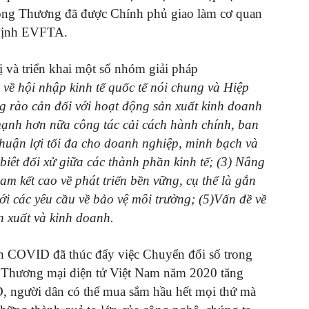
ng Thương đã được Chính phủ giao làm cơ quan
p định EVFTA.
và triển khai một số nhóm giải pháp
 về hội nhập kinh tế quốc tế nói chung và Hiệp
g rào cản đối với hoạt động sản xuất kinh doanh
ạnh hơn nữa công tác cải cách hành chính, ban
huận lợi tối đa cho doanh nghiệp, minh bạch và
iêt đối xử giữa các thành phần kinh tế; (3) Nâng
m kết cao về phát triển bền vững, cụ thể là gắn
với các yêu cầu về bảo vệ môi trường; (5)Vấn đề về
n xuất và kinh doanh.
ch COVID đã thúc đẩy việc Chuyển đổi số trong
ực. Thương mại điện tử Việt Nam năm 2020 tăng
, người dân có thể mua sắm hầu hết mọi thứ mà