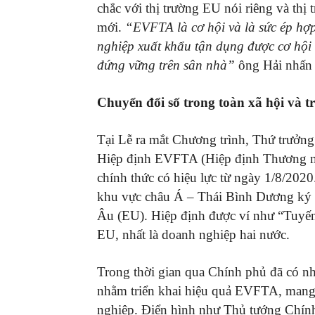
chắc với thị trường EU nói riêng và thị 
mới.
“EVFTA là cơ hội và là sức ép hợp
nghiệp xuất khẩu tận dụng được cơ hội
đứng vững trên sân nhà”
ông Hải nhấn
Chuyển đổi số trong toàn xã hội và tr
Tại Lễ ra mắt Chương trình, Thứ trư
Hiệp định EVFTA (Hiệp định Thương mạ
chính thức có hiệu lực từ ngày 1/8/2020.
khu vực châu Á – Thái Bình Dương ký 
Âu (EU). Hiệp định được ví như “Tuyến
EU, nhất là doanh nghiệp hai nước.
Trong thời gian qua Chính phủ đã có n
nhằm triển khai hiệu quả EVFTA, mang l
nghiệp. Điển hình như Thủ tướng Chính