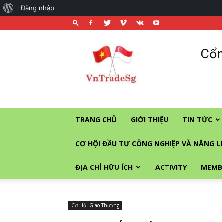
About
Đăng nhập
WordPress
Cổng
Cổn
thương
mại
và
đầu
tư
vào
TRANG CHỦ
GIỚI THIỆU
TIN TỨC
Singapore
CƠ HỘI ĐẦU TƯ CÔNG NGHIỆP VÀ NĂNG 
ĐỊA CHỈ HỮU ÍCH
ACTIVITY
MEMB
Cơ Hội Giao Thương