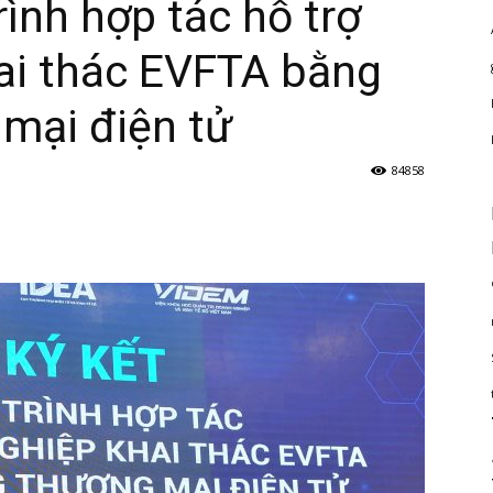
ình hợp tác hỗ trợ
ai thác EVFTA bằng
mại điện tử
84858