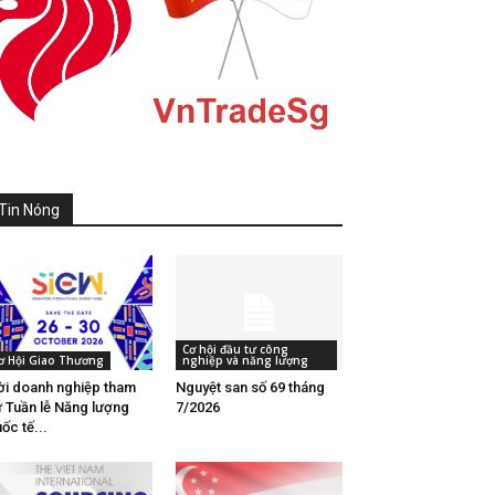
Tin Nóng
Cơ hội đầu tư công
ơ Hội Giao Thương
nghiệp và năng lượng
i doanh nghiệp tham
Nguyệt san số 69 tháng
 Tuần lễ Năng lượng
7/2026
ốc tế...