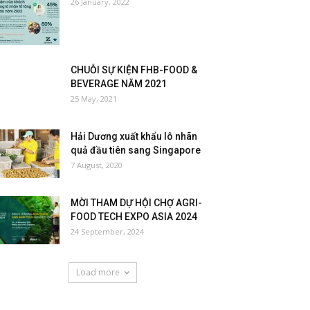
26 January, 2022
CHUỖI SỰ KIỆN FHB-FOOD &
BEVERAGE NĂM 2021
25 May, 2021
Hải Dương xuất khẩu lô nhãn
quả đầu tiên sang Singapore
7 August, 2020
MỜI THAM DỰ HỘI CHỢ AGRI-
FOOD TECH EXPO ASIA 2024
24 September, 2024
Load more