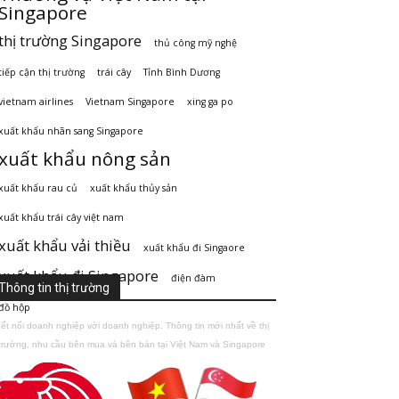
Singapore
thị trường Singapore
thủ công mỹ nghệ
tiếp cận thị trường
trái cây
Tỉnh Bình Dương
vietnam airlines
Vietnam Singapore
xing ga po
xuất khẩu nhãn sang Singapore
xuất khẩu nông sản
xuất khẩu rau củ
xuất khẩu thủy sản
xuất khẩu trái cây việt nam
xuất khẩu vải thiều
xuất khẩu đi Singaore
xuất khẩu đi Singapore
điện đàm
Thông tin thị trường
đồ hộp
ết nối doanh nghiệp với doanh nghiệp. Thông tin mới nhất về thị
trường, nhu cầu bên mua và bên bán tại Việt Nam và Singapore