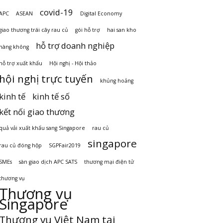
covid-19
APC
ASEAN
Digital Economy
giao thương trái cây rau củ
gói hỗ trợ
hai san kho
hỗ trợ doanh nghiệp
hàng không
hỗ trợ xuất khẩu
Hội nghị - Hội thảo
hội nghị trực tuyến
khủng hoảng
kinh tế
kinh tế số
kết nối giao thương
quả vải xuất khẩu sang Singapore
rau củ
singapore
rau củ đóng hộp
SGPFair2019
SMEs
sàn giao dịch APC SATS
thương mại điện tử
thương vụ
Thương vụ
Singapore
Thương vụ Việt Nam tại