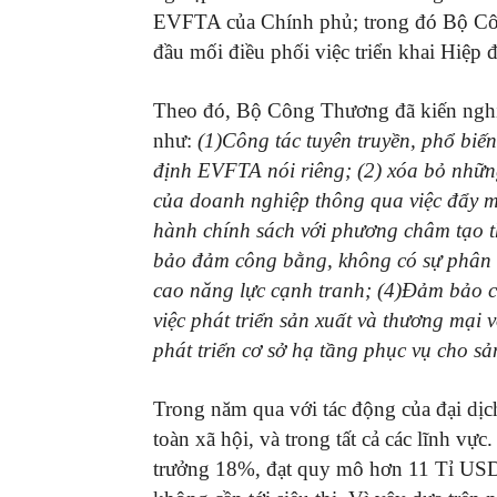
EVFTA của Chính phủ; trong đó Bộ Cô
đầu mối điều phối việc triển khai Hiệ
Theo đó, Bộ Công Thương đã kiến nghị 
như:
(1)Công tác tuyên truyền, phổ biến
định EVFTA nói riêng; (2) xóa bỏ nhữn
của doanh nghiệp thông qua việc đẩy m
hành chính sách với phương châm tạo t
bảo đảm công bằng, không có sự phân b
cao năng lực cạnh tranh; (4)Đảm bảo ca
việc phát triển sản xuất và thương mại 
phát triển cơ sở hạ tầng phục vụ cho sả
Trong năm qua với tác động của đại dị
toàn xã hội, và trong tất cả các lĩnh v
trưởng 18%, đạt quy mô hơn 11 Tỉ USD