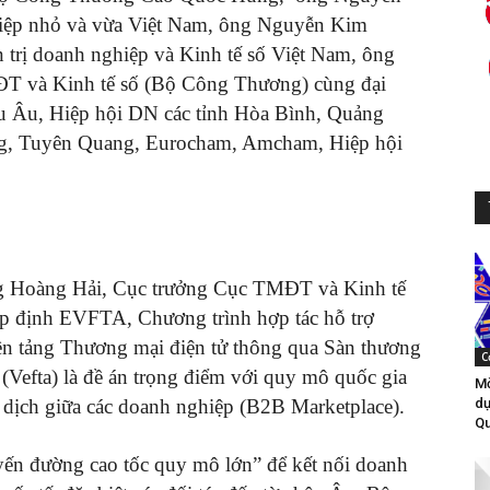
hiệp nhỏ và vừa Việt Nam, ông Nguyễn Kim
trị doanh nghiệp và Kinh tế số Việt Nam, ông
 và Kinh tế số (Bộ Công Thương) cùng đại
u Âu, Hiệp hội DN các tỉnh Hòa Bình, Quảng
ng, Tuyên Quang, Eurocham, Amcham, Hiệp hội
ặng Hoàng Hải, Cục trưởng Cục TMĐT và Kinh tế
iệp định EVFTA, Chương trình hợp tác hỗ trợ
n tảng Thương mại điện tử thông qua Sàn thương
C
Vefta) là đề án trọng điểm với quy mô quốc gia
Mờ
 dịch giữa các doanh nghiệp (B2B Marketplace).
dự
Qu
yến đường cao tốc quy mô lớn” để kết nối doanh