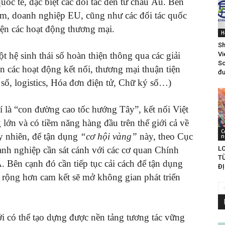
uốc tế, đặc biệt các đối tác đến từ châu Âu. Bên
am, doanh nghiệp EU, cũng như các đối tác quốc
hiện các hoạt động thương mại.
H
Sh
 hệ sinh thái số hoàn thiện thông qua các giải
Vi
So
n các hoạt động kết nối, thương mại thuận tiện
đư
số, logistics, Hóa đơn điện tử, Chữ ký số…)
là “con đường cao tốc hướng Tây”, kết nối Việt
lớn và có tiềm năng hàng đầu trên thế giới cả về
C
y nhiên, để tận dụng
“cơ hội vàng”
này, theo Cục
n
LO
h nghiệp cần sát cánh với các cơ quan Chính
T
 Bên cạnh đó cần tiếp tục cải cách để tận dụng
ĐỊ
u, rộng hơn cam kết sẽ mở không gian phát triển
 có thể tạo dựng được nền tảng tương tác vững