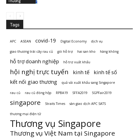
Thương
Tags
covid-19
APC
ASEAN
Digital Economy
dịch vụ
giao thương trái cây rau củ
gói hỗ trợ
hai san kho
hàng không
hỗ trợ doanh nghiệp
hỗ trợ xuất khẩu
hội nghị trực tuyến
kinh tế
kinh tế số
kết nối giao thương
quả vải xuất khẩu sang Singapore
rau củ
rau củ đóng hộp
RPBA19
SFFA2019
SGPFair2019
singapore
Straits Times
sàn giao dịch APC SATS
thương mại điện tử
Thương vụ Singapore
Thương vụ Việt Nam tại Singapore