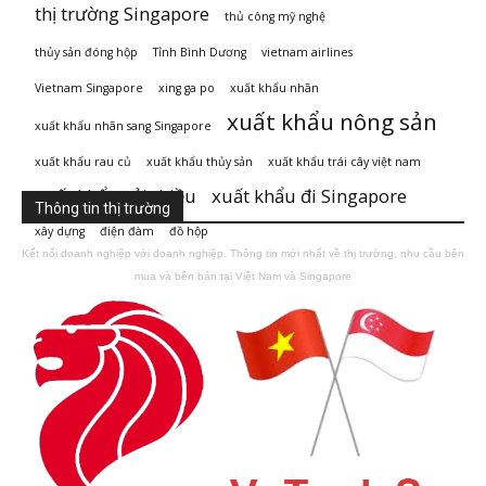
thị trường Singapore
thủ công mỹ nghệ
thủy sản đóng hộp
Tỉnh Bình Dương
vietnam airlines
Vietnam Singapore
xing ga po
xuất khẩu nhãn
xuất khẩu nông sản
xuất khẩu nhãn sang Singapore
xuất khẩu rau củ
xuất khẩu thủy sản
xuất khẩu trái cây việt nam
xuất khẩu vải thiều
xuất khẩu đi Singapore
Thông tin thị trường
xây dựng
điện đàm
đồ hộp
Kết nối doanh nghiệp với doanh nghiệp. Thông tin mới nhất về thị trường, nhu cầu bên
mua và bên bán tại Việt Nam và Singapore