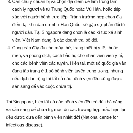
Cần chú ý chuẩn bị và chọn địa điểm để làm trung tâm
cách ly người về từ Trung Quốc hoặc Vũ Hán, hoặc tiếp
xúc với người bệnh trực tiếp. Tránh trường hợp chọn địa
điểm tại khu dân cư như Hàn Quốc, sẽ gặp sự phản đối từ
người dân. Tại Singapore đang chọn là các kí túc xá sinh
viên. Việt Nam đang là các doanh trại bộ đội.
Cung cấp đầy đủ các máy thở, trang thiết bị y tế, thuốc
men, và phòng dịch, cách bảo hộ cho nhân viên viên y tế,
cho các bệnh viện các tuyến. Hiện tại, một số quốc gia vẫn
đang tập trung ở 1 số bệnh viện tuyến trung ương, nhưng
nếu dịch lan rộng thì tất cả các bệnh viện đều cũng được
sẵn sàng để vào cuộc chữa trị.
Tại Singapore, hiện tất cả các bệnh viện đều có đủ khả năng
và sẵn sàng để chữa trị, mặc dù các trường hợp mắc hiện tại
đều được đưa đến bệnh viện nhiệt đới (National centre for
infectious disease).