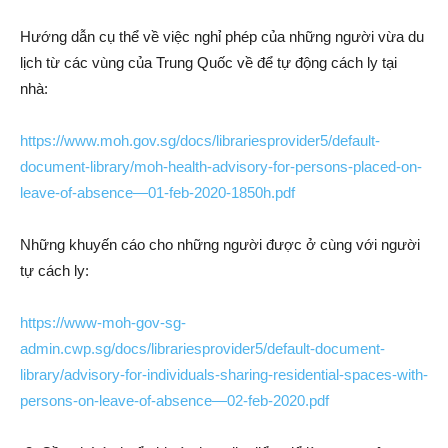
Hướng dẫn cụ thể về việc nghỉ phép của những người vừa du
lịch từ các vùng của Trung Quốc về để tự động cách ly tại
nhà:
https://www.moh.gov.sg/docs/librariesprovider5/default-
document-library/moh-health-advisory-for-persons-placed-on-
leave-of-absence—01-feb-2020-1850h.pdf
Những khuyến cáo cho những người được ở cùng với người
tự cách ly:
https://www-moh-gov-sg-
admin.cwp.sg/docs/librariesprovider5/default-document-
library/advisory-for-individuals-sharing-residential-spaces-with-
persons-on-leave-of-absence—02-feb-2020.pdf