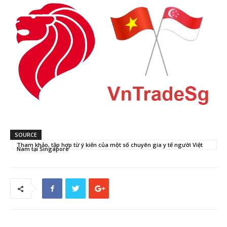
SOURCE
Tham khảo, tập hợp từ ý kiến của một số chuyên gia y tế người Việt
Nam tại Singapore