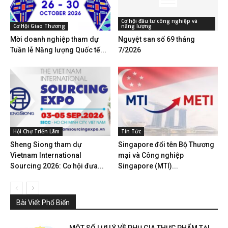
Cơ hội đầu tư công nghiệp và
Cơ Hội Giao Thương
năng lượng
Mời doanh nghiệp tham dự
Nguyệt san số 69 tháng
Tuần lễ Năng lượng Quốc tế...
7/2026
Hội Chợ Triển Lãm
Tin Tức
Sheng Siong tham dự
Singapore đổi tên Bộ Thương
Vietnam International
mại và Công nghiệp
Sourcing 2026: Cơ hội đưa...
Singapore (MTI)...
Bài Viết Phổ Biến
MỘT SỐ LƯU Ý VỀ PHỤ GIA THỰC PHẨM TẠI