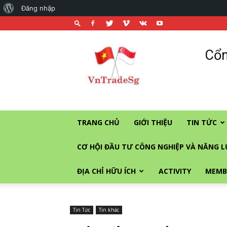
About
Đăng nhập
WordPress
Cổng
Cổn
thương
mại
và
đầu
tư
vào
TRANG CHỦ
GIỚI THIỆU
TIN TỨC
Singapore
CƠ HỘI ĐẦU TƯ CÔNG NGHIỆP VÀ NĂNG 
ĐỊA CHỈ HỮU ÍCH
ACTIVITY
MEMB
Tin Tức
Tin khác