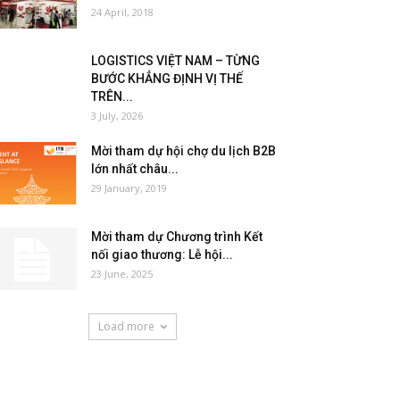
24 April, 2018
LOGISTICS VIỆT NAM – TỪNG
BƯỚC KHẲNG ĐỊNH VỊ THẾ
TRÊN...
3 July, 2026
Mời tham dự hội chợ du lịch B2B
lớn nhất châu...
29 January, 2019
Mời tham dự Chương trình Kết
nối giao thương: Lễ hội...
23 June, 2025
Load more