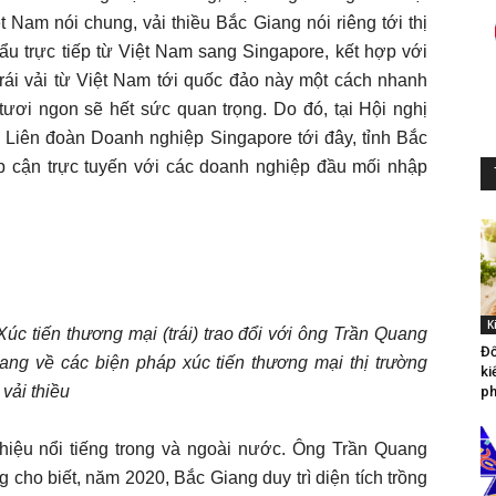
t Nam nói chung, vải thiều Bắc Giang nói riêng tới thị
hẩu trực tiếp từ Việt Nam sang Singapore, kết hợp với
trái vải từ Việt Nam tới quốc đảo này một cách nhanh
ươi ngon sẽ hết sức quan trọng. Do đó, tại Hội nghị
a Liên đoàn Doanh nghiệp Singapore tới đây, tỉnh Bắc
ếp cận trực tuyến với các doanh nghiệp đầu mối nhập
K
c tiến thương mại (trái) trao đổi với ông Trần Quang
Đố
g về các biện pháp xúc tiến thương mại thị trường
ki
vải thiều
ph
hiệu nổi tiếng trong và ngoài nước. Ông Trần Quang
ho biết, năm 2020, Bắc Giang duy trì diện tích trồng