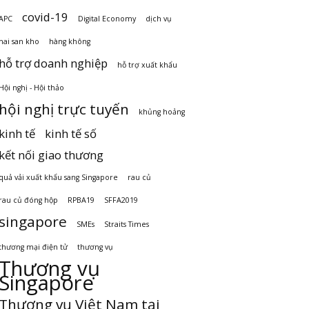
covid-19
APC
Digital Economy
dịch vụ
hai san kho
hàng không
hỗ trợ doanh nghiệp
hỗ trợ xuất khẩu
Hội nghị - Hội thảo
hội nghị trực tuyến
khủng hoảng
kinh tế
kinh tế số
kết nối giao thương
quả vải xuất khẩu sang Singapore
rau củ
rau củ đóng hộp
RPBA19
SFFA2019
singapore
SMEs
Straits Times
thương mại điện tử
thương vụ
Thương vụ
Singapore
Thương vụ Việt Nam tại