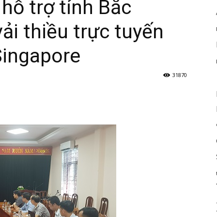
ỗ trợ tỉnh Bắc
ải thiều trực tuyến
Singapore
31870