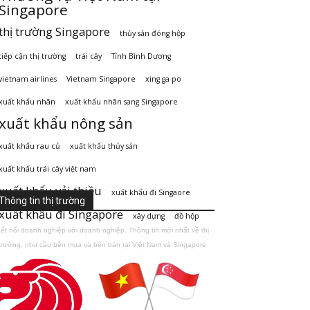
Singapore
thị trường Singapore
thủy sản đóng hộp
tiếp cận thị trường
trái cây
Tỉnh Bình Dương
vietnam airlines
Vietnam Singapore
xing ga po
xuất khẩu nhãn
xuất khẩu nhãn sang Singapore
xuất khẩu nông sản
xuất khẩu rau củ
xuất khẩu thủy sản
xuất khẩu trái cây việt nam
xuất khẩu vải thiều
xuất khẩu đi Singaore
Thông tin thị trường
xuất khẩu đi Singapore
xây dựng
đồ hộp
ết nối doanh nghiệp với doanh nghiệp. Thông tin mới nhất về thị
trường, nhu cầu bên mua và bên bán tại Việt Nam và Singapore