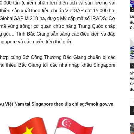
0.000 tấn (chiếm phần lớn diện tích và sản lượng vải
C
i thiều sản xuất theo tiêu chuẩn VietGAP đạt 15.000 ha,
Mờ
uẩn GlobalGAP là 218 ha, được Mỹ cấp mã số IRADS; Cơ
dự
mã vùng trồng; cơ quan chức năng Trung Quốc chấp
Qu
g gói… Tỉnh Bắc Giang sẵn sàng các điều kiện và đáp
ngapore và các nước trên thế giới.
i hợp cùng Sở Công Thương Bắc Giang chuẩn bị các
ải thiều Bắc Giang tới các nhà nhập khẩu Singapore
H
Sh
Vi
So
đư
vụ Việt Nam tại Singapore theo địa chỉ
sg@moit.gov.vn