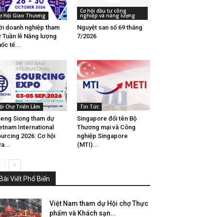
Cơ hội đầu tư công
ơ Hội Giao Thương
nghiệp và năng lượng
i doanh nghiệp tham
Nguyệt san số 69 tháng
 Tuần lễ Năng lượng
7/2026
ốc tế...
ội Chợ Triển Lãm
Tin Tức
eng Siong tham dự
Singapore đổi tên Bộ
etnam International
Thương mại và Công
urcing 2026: Cơ hội
nghiệp Singapore
a...
(MTI)...
Bài Viết Phổ Biến
Việt Nam tham dự Hội chợ Thực
phẩm và Khách sạn...