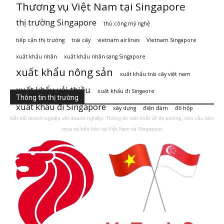
Thương vụ Việt Nam tại Singapore
thị trường Singapore
thủ công mỹ nghệ
tiếp cận thị trường
trái cây
vietnam airlines
Vietnam Singapore
xuất khẩu nhãn
xuất khẩu nhãn sang Singapore
xuất khẩu nông sản
xuất khẩu trái cây việt nam
xuất khẩu vải thiều
xuất khẩu đi Singaore
Thông tin thị trường
xuất khẩu đi Singapore
xây dựng
điện đàm
đồ hộp
Kết nối doanh nghiệp với doanh nghiệp. Thông tin mới nhất về thị trường, nhu cầu bên
mua và bên bán tại Việt Nam và Singapore