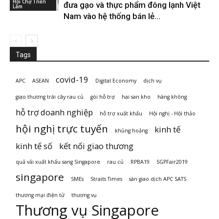
Hội Chợ Triển
đưa gạo và thực phẩm đông lạnh Việt
Lãm
Nam vào hệ thống bán lẻ...
Tags
covid-19
APC
ASEAN
Digital Economy
dịch vụ
giao thương trái cây rau củ
gói hỗ trợ
hai san kho
hàng không
hỗ trợ doanh nghiệp
hỗ trợ xuất khẩu
Hội nghị - Hội thảo
hội nghị trực tuyến
kinh tế
khủng hoảng
kinh tế số
kết nối giao thương
quả vải xuất khẩu sang Singapore
rau củ
RPBA19
SGPFair2019
singapore
SMEs
Straits Times
sàn giao dịch APC SATS
thương mại điện tử
thương vụ
Thương vụ Singapore