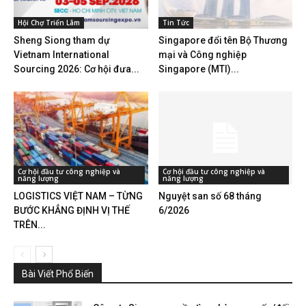
Hội Chợ Triển Lãm
Tin Tức
Sheng Siong tham dự
Singapore đổi tên Bộ Thương
Vietnam International
mại và Công nghiệp
Sourcing 2026: Cơ hội đưa...
Singapore (MTI)...
Cơ hội đầu tư công nghiệp và
Cơ hội đầu tư công nghiệp và
năng lượng
năng lượng
LOGISTICS VIỆT NAM – TỪNG
Nguyệt san số 68 tháng
BƯỚC KHẲNG ĐỊNH VỊ THẾ
6/2026
TRÊN...
Bài Viết Phổ Biến