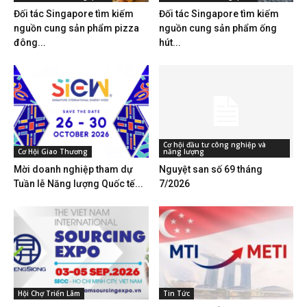
Đối tác Singapore tìm kiếm
Đối tác Singapore tìm kiếm
nguồn cung sản phẩm pizza
nguồn cung sản phẩm ống
đông...
hút...
Cơ hội đầu tư công nghiệp và
Cơ Hội Giao Thương
năng lượng
Mời doanh nghiệp tham dự
Nguyệt san số 69 tháng
Tuần lễ Năng lượng Quốc tế...
7/2026
Hội Chợ Triển Lãm
Tin Tức