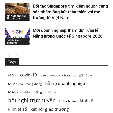
Đối tác Singapore tìm kiếm nguồn cung
sản phẩm ống hút thân thiện với môi
Kinh doanh tại
trường từ Việt Nam
Singapore
Mời doanh nghiệp tham dự Tuần lễ
Năng lượng Quốc tế Singapore 2026
Cơ Hội Giao
Thương
Tags
covid-19
ASEAN
giao thương trái cây rau củ
gói hỗ trợ
hỗ trợ doanh nghiệp
hai san kho
hàng không
hỗ trợ xuất khẩu
Hội nghị - Hội thảo
hội nghị trực tuyến
kinh tế
khủng hoảng
kinh tế số
kết nối giao thương