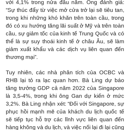
với 4,1% trong nửa đầu năm. Ông đánh giá:
“Sự thúc đẩy từ việc mở cửa trở lại sẽ tiêu tan,
trong khi những khó khăn trên toàn cầu, trong
đó có xu hướng tăng lãi suất ở Mỹ và trên toàn
cầu, sự giảm tốc của kinh tế Trung Quốc và có
thể là sự suy thoái kinh tế ở châu Âu, sẽ làm
giảm xuất khẩu và các dịch vụ liên quan đến
thương mại”.
Tuy nhiên, các nhà phân tích của OCBC và
RHB lại tỏ ra lạc quan hơn. Bà Ling dự báo
tăng trưởng GDP cả năm 2022 của Singapore
là 3,5-4%, trong khi ông Gan dự kiến ở mức
3,2%. Bà Ling nhận xét: “Đối với Singapore, sự
phục hồi mạnh mẽ của khách du lịch quốc tế
sẽ tiếp tục hỗ trợ các lĩnh vực liên quan đến
hàng không và du lịch, và việc nối lại đi lại cũng