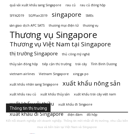
quả vải xuất khẩu sang Singapore
rau củ
rau củ đóng hộp
singapore
SFFA2019
SGPFair2019
SMEs
sàn giao dịch APC SATS
thương mại điện tử
thương vụ
Thương vụ Singapore
Thương vụ Việt Nam tại Singapore
thị trường Singapore
thủ công mỹ nghệ
thủy sản đóng hộp
tiếp cận thị trường
trái cây
Tỉnh Bình Dương
vietnam airlines
Vietnam Singapore
xing ga po
xuất khẩu nông sản
xuất khẩu nhãn sang Singapore
xuất khẩu rau củ
xuất khẩu thủy sản
xuất khẩu trái cây việt nam
xuất khẩu vải thiều
xuất khẩu đi Singaore
Thông tin thị trường
xuất khẩu đi Singapore
điện đàm
đồ hộp
Kết nối doanh nghiệp với doanh nghiệp. Thông tin mới nhất về thị trường, nhu cầu bên
mua và bên bán tại Việt Nam và Singapore