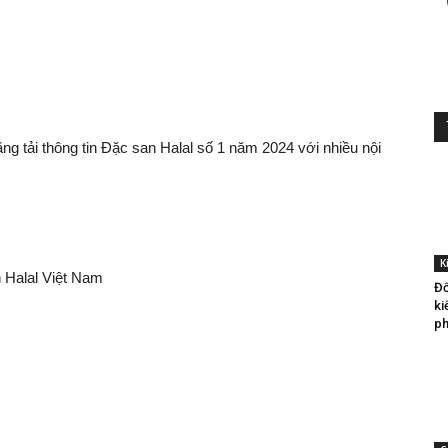
ng tải thông tin Đặc san Halal số 1 năm 2024 với nhiều nội
K
 Halal Việt Nam
Đố
ki
ph