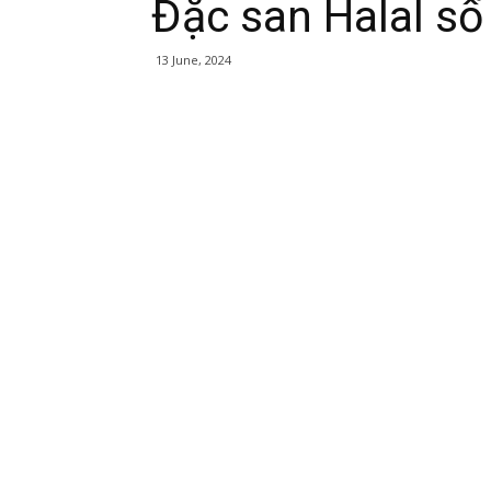
Đặc san Halal số
13 June, 2024
Share