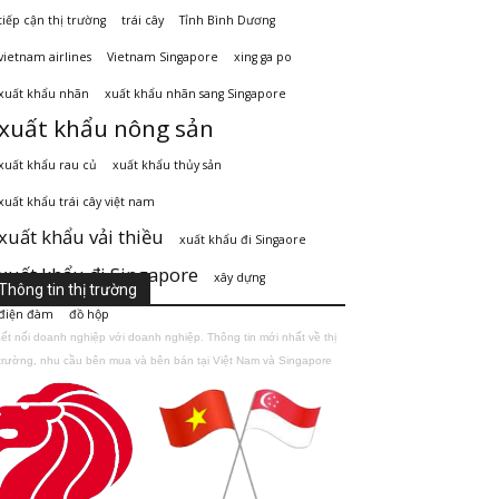
tiếp cận thị trường
trái cây
Tỉnh Bình Dương
vietnam airlines
Vietnam Singapore
xing ga po
xuất khẩu nhãn
xuất khẩu nhãn sang Singapore
xuất khẩu nông sản
xuất khẩu rau củ
xuất khẩu thủy sản
xuất khẩu trái cây việt nam
xuất khẩu vải thiều
xuất khẩu đi Singaore
xuất khẩu đi Singapore
xây dựng
Thông tin thị trường
điện đàm
đồ hộp
ết nối doanh nghiệp với doanh nghiệp. Thông tin mới nhất về thị
trường, nhu cầu bên mua và bên bán tại Việt Nam và Singapore