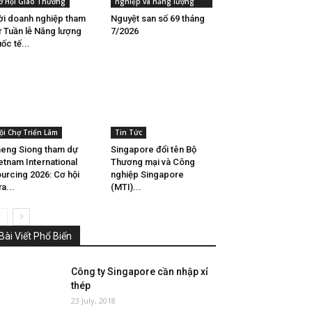
ơ Hội Giao Thương
nghiệp và năng lượng
i doanh nghiệp tham
Nguyệt san số 69 tháng
 Tuần lễ Năng lượng
7/2026
ốc tế...
ội Chợ Triển Lãm
Tin Tức
eng Siong tham dự
Singapore đổi tên Bộ
etnam International
Thương mại và Công
urcing 2026: Cơ hội
nghiệp Singapore
a...
(MTI)...
Bài Viết Phổ Biến
Công ty Singapore cần nhập xỉ
thép
23 July, 2018