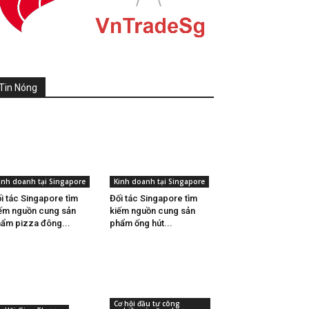
Tin Nóng
inh doanh tại Singapore
Kinh doanh tại Singapore
i tác Singapore tìm
Đối tác Singapore tìm
ếm nguồn cung sản
kiếm nguồn cung sản
ẩm pizza đông...
phẩm ống hút...
Cơ hội đầu tư công