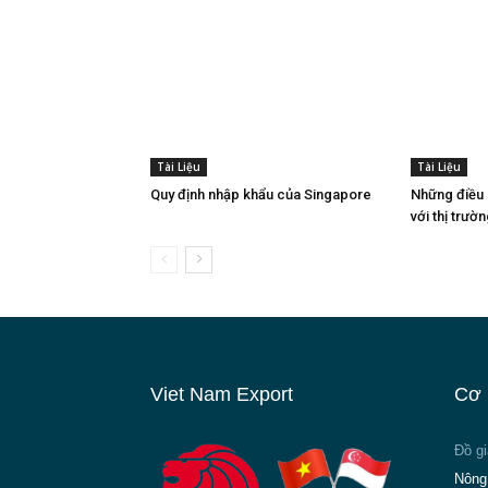
Tài Liệu
Tài Liệu
Quy định nhập khẩu của Singapore
Những điều 
với thị trườ
Viet Nam Export
Cơ 
Đồ g
Nông