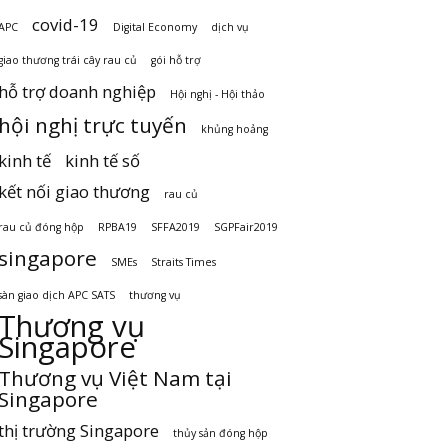
covid-19
APC
Digital Economy
dịch vụ
giao thương trái cây rau củ
gói hỗ trợ
hỗ trợ doanh nghiệp
Hội nghị - Hội thảo
hội nghị trực tuyến
khủng hoảng
kinh tế
kinh tế số
kết nối giao thương
rau củ
rau củ đóng hộp
RPBA19
SFFA2019
SGPFair2019
singapore
SMEs
Straits Times
sàn giao dịch APC SATS
thương vụ
Thương vụ
Singapore
Thương vụ Việt Nam tại
Singapore
thị trường Singapore
thủy sản đóng hộp