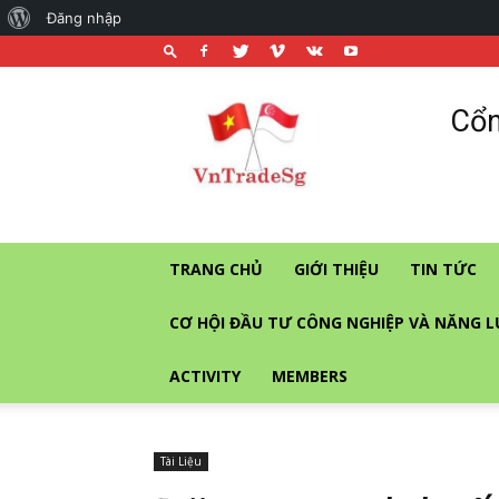
About
Đăng nhập
WordPress
Cổng
Cổn
thương
mại
và
đầu
tư
vào
TRANG CHỦ
GIỚI THIỆU
TIN TỨC
Singapore
CƠ HỘI ĐẦU TƯ CÔNG NGHIỆP VÀ NĂNG 
ACTIVITY
MEMBERS
Tài Liệu