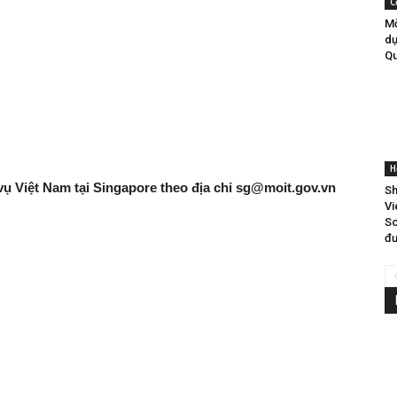
C
Mờ
dự
Qu
H
vụ Việt Nam tại Singapore theo địa chỉ
sg@moit.gov.vn
Sh
Vi
So
đư