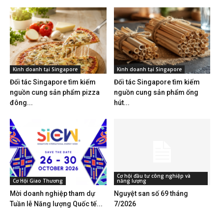
Kinh doanh tại Singapore
Kinh doanh tại Singapore
Đối tác Singapore tìm kiếm
Đối tác Singapore tìm kiếm
nguồn cung sản phẩm pizza
nguồn cung sản phẩm ống
đông...
hút...
Cơ hội đầu tư công nghiệp và
Cơ Hội Giao Thương
năng lượng
Mời doanh nghiệp tham dự
Nguyệt san số 69 tháng
Tuần lễ Năng lượng Quốc tế...
7/2026