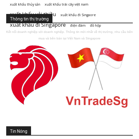
xuất khẩu thủy sản
xuất khẩu trái cây việt nam
xuất khẩu vải thiều
xuất khẩu đi Singaore
Thông tin thị trường
xuất khẩu đi Singapore
điện đàm
đồ hộp
Kết nối doanh nghiệp với doanh nghiệp. Thông tin mới nhất về thị trường, nhu cầu bên
mua và bên bán tại Việt Nam và Singapore
Tin Nóng