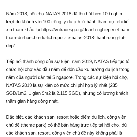
Năm 2018, hội chợ NATAS 2018 đã thu hút hơn 100 nghìn
lượt du khách với 100 công ty du lịch lữ hành tham dự, chi tiết
xin tham khảo tại https://vntradesg.org/doanh-nghiep-viet-nam-
tham-du-hoi-cho-du-lich-quoc-te-natas-2018-thanh-cong-tot-
dep/
Tiếp nối thành công của sự kiện, năm 2019, NATAS tiếp tục tổ
chức hội chợ vào đầu năm để đón đầu xu hướng du lịch trong
năm của người dân tại Singapore. Trong các sự kiện hội chợ,
NATAS 2019 là sự kiện có mức chi phí hợp lý nhất (235
SGD/1m2, 1 gian 9m2 là 2.115 SGD), nhưng có lượng khách
thăm gian hàng đông nhất.
Đặc biệt, các khách sạn, resort hoặc điểm du lịch, công viên
chủ đề (theme park) có thể bán hàng trực tiếp tại hội chợ, dù
các khách sạn, resort, công viên chủ đề này không phải là