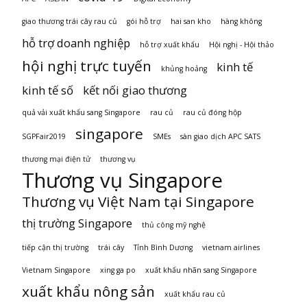
giao thương trái cây rau củ
gói hỗ trợ
hai san kho
hàng không
hỗ trợ doanh nghiệp
hỗ trợ xuất khẩu
Hội nghị - Hội thảo
hội nghị trực tuyến
kinh tế
khủng hoảng
kinh tế số
kết nối giao thương
quả vải xuất khẩu sang Singapore
rau củ
rau củ đóng hộp
singapore
SGPFair2019
SMEs
sàn giao dịch APC SATS
thương mại điện tử
thương vụ
Thương vụ Singapore
Thương vụ Việt Nam tại Singapore
thị trường Singapore
thủ công mỹ nghệ
tiếp cận thị trường
trái cây
Tỉnh Bình Dương
vietnam airlines
Vietnam Singapore
xing ga po
xuất khẩu nhãn sang Singapore
xuất khẩu nông sản
xuất khẩu rau củ