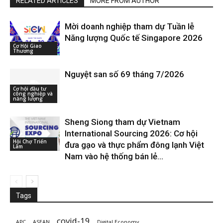
RELATED ARTICLES
MORE FROM AUTHOR
Mời doanh nghiệp tham dự Tuần lễ
Năng lượng Quốc tế Singapore 2026
Cơ Hội Giao
Thương
Nguyệt san số 69 tháng 7/2026
Cơ hội đầu tư
công nghiệp và
năng lượng
Sheng Siong tham dự Vietnam
International Sourcing 2026: Cơ hội
Hội Chợ Triển
đưa gạo và thực phẩm đông lạnh Việt
Lãm
Nam vào hệ thống bán lẻ...
Tags
covid-19
APC
ASEAN
Digital Economy