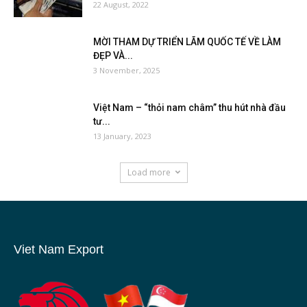
22 August, 2022
MỜI THAM DỰ TRIỂN LÃM QUỐC TẾ VỀ LÀM
ĐẸP VÀ...
3 November, 2025
Việt Nam – “thỏi nam châm” thu hút nhà đầu
tư...
13 January, 2023
Load more
Viet Nam Export