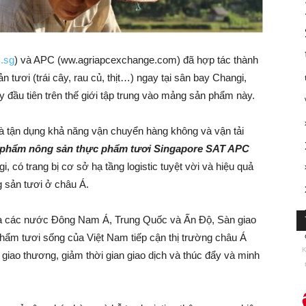
.sg
) và APC (ww.agriapcexchange.com) đã hợp tác thành
tươi (trái cây, rau củ, thịt…) ngay tại sân bay Changi,
y đầu tiên trên thế giới tập trung vào mảng sản phẩm này.
và tận dụng khả năng vận chuyển hàng không và vận tải
n phẩm nông sản thực phẩm tươi Singapore SAT APC
 có trang bị cơ sở hạ tầng logistic tuyệt vời và hiệu quả
 sản tươi ở châu Á.
 ra các nước Đông Nam Á, Trung Quốc và Ấn Độ, Sàn giao
phẩm tươi sống của Việt Nam tiếp cận thị trường châu Á
K
i giao thương, giảm thời gian giao dịch và thúc đẩy và minh