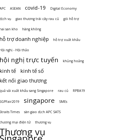
covid-19
APC
ASEAN
Digital Economy
dịch vụ
giao thương trái cây rau củ
gói hỗ trợ
hai san kho
hàng không
hỗ trợ doanh nghiệp
hỗ trợ xuất khẩu
Hội nghị - Hội thảo
hội nghị trực tuyến
khủng hoảng
kinh tế
kinh tế số
kết nối giao thương
quả vải xuất khẩu sang Singapore
rau củ
RPBA19
singapore
SGPFair2019
SMEs
Straits Times
sàn giao dịch APC SATS
thương mại điện tử
thương vụ
Thương vụ
Singapore