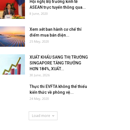
Hội nghị Bộ trưởng kinh tế
ASEAN trực tuyến thông qua...
8 June, 2020
Xem xét ban hành cơ chế thí
điểm mua bán điện...
25 May, 2020
XUẤT KHẨU SANG THỊ TRƯỜNG
SINGAPORE TĂNG TRƯỞNG
HƠN 184%, XUẤT...
30 June, 2026
Thực thi EVFTA không thể thiếu
kiến thức về phòng vệ...
24 May, 2020
Load more