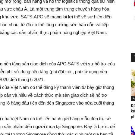
 mở rộng, bán hàng và hỗ trợ logistics thông qua sự hiện
 khu vực châu Á. Là một trung tâm trung chuyển hàng hóa
 khu vực, SATS-APC sẽ mang lại lợi thế về sự hiện diện
khác nhau, từ đó có thể tăng cường sức hấp dẫn và tiếp
c bằng các sản phẩm thực phẩm nông nghiệp Việt Nam.
g nền tảng sàn giao dịch của APC-SATS với sự hỗ trợ của
n phí sử dụng nền tảng (phí đặt cọc, phí sử dụng nền
 2020 đến tháng 6 2021.
của Việt Nam có thể đăng ký thành viên từ bây giờ thông
p cận và hiểu về cách thức mà sàn giao dịch sẽ hỗ trợ
K
ững lô hàng đầu tiên đến đến Singapore vào nửa cuối tháng
Đố
ki
ph
 của Việt Nam có thể tiến hành gửi hàng mẫu đến trụ sở
iệu sản phẩm đến người mua tại Singapore. Đây là bước để
i thị trường Singapore đồng thời xác định một giá bán tối