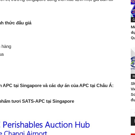
C
nh thức đấu giá
Mờ
dự
Qu
h hàng
ua
H
Sh
ch APC tại Singapore và các dự án của APC tại Châu Á:
Vi
So
đư
phẩm tươi SATS-APC tại Singapore