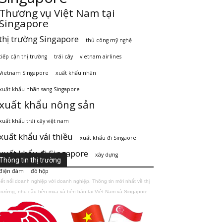
Thương vụ Việt Nam tại
Singapore
thị trường Singapore
thủ công mỹ nghệ
tiếp cận thị trường
trái cây
vietnam airlines
Vietnam Singapore
xuất khẩu nhãn
xuất khẩu nhãn sang Singapore
xuất khẩu nông sản
xuất khẩu trái cây việt nam
xuất khẩu vải thiều
xuất khẩu đi Singaore
xuất khẩu đi Singapore
xây dựng
Thông tin thị trường
điện đàm
đồ hộp
ết nối doanh nghiệp với doanh nghiệp. Thông tin mới nhất về thị
trường, nhu cầu bên mua và bên bán tại Việt Nam và Singapore