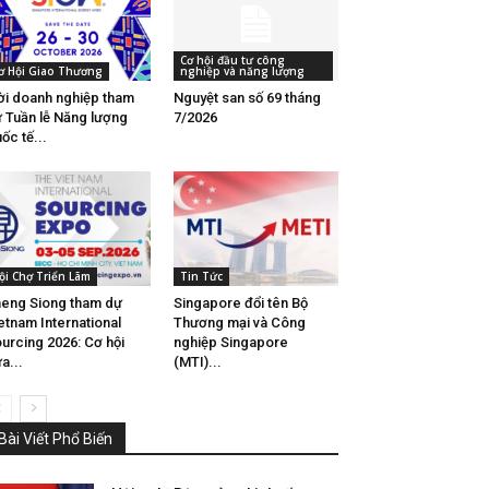
Cơ hội đầu tư công
ơ Hội Giao Thương
nghiệp và năng lượng
i doanh nghiệp tham
Nguyệt san số 69 tháng
 Tuần lễ Năng lượng
7/2026
ốc tế...
ội Chợ Triển Lãm
Tin Tức
eng Siong tham dự
Singapore đổi tên Bộ
etnam International
Thương mại và Công
urcing 2026: Cơ hội
nghiệp Singapore
a...
(MTI)...
Bài Viết Phổ Biến