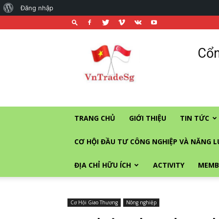
About
Đăng nhập
WordPress
Cổng
Cổn
thương
mại
và
đầu
tư
vào
TRANG CHỦ
GIỚI THIỆU
TIN TỨC
Singapore
CƠ HỘI ĐẦU TƯ CÔNG NGHIỆP VÀ NĂNG 
ĐỊA CHỈ HỮU ÍCH
ACTIVITY
MEMB
Cơ Hội Giao Thương
Nông nghiệp