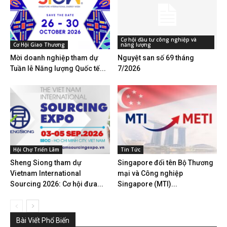
Cơ hội đầu tư công nghiệp và
Cơ Hội Giao Thương
năng lượng
Mời doanh nghiệp tham dự
Nguyệt san số 69 tháng
Tuần lễ Năng lượng Quốc tế...
7/2026
Hội Chợ Triển Lãm
Tin Tức
Sheng Siong tham dự
Singapore đổi tên Bộ Thương
Vietnam International
mại và Công nghiệp
Sourcing 2026: Cơ hội đưa...
Singapore (MTI)...
Bài Viết Phổ Biến