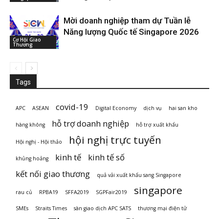
Mời doanh nghiệp tham dự Tuần lễ
Năng lượng Quốc tế Singapore 2026
Cơ Hội Giao
Thương
Tags
covid-19
APC
ASEAN
Digital Economy
dịch vụ
hai san kho
hỗ trợ doanh nghiệp
hàng không
hỗ trợ xuất khẩu
hội nghị trực tuyến
Hội nghị - Hội thảo
kinh tế
kinh tế số
khủng hoảng
kết nối giao thương
quả vải xuất khẩu sang Singapore
singapore
rau củ
RPBA19
SFFA2019
SGPFair2019
SMEs
Straits Times
sàn giao dịch APC SATS
thương mại điện tử