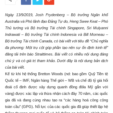
Ngày 13/9/2019, Josh Frydenberg – Bộ trưởng Ngân khố
Australia và Phó lãnh đạo Đảng Tự do, Heng Swee Keat – Phó
Thủ tướng và Bộ trưởng Tài chính Singapore, Sri Mulyanni
Indrawati – Bộ trưởng Tài chính Indonesia và Bill Morneau –
Bộ trưởng Tài chính Canada, có bài viết với tiêu đề “Chủ nghĩa
đa phương: Một trụ cột góp phần tạo nên sự ổn định kinh tế”
đăng tải trên báo Straittimes. Bài viết có nhiều nội dung đáng
chú ý và có giá trị tham khảo. Dưới đây là nội dung bản dịch
của bài viết.
Kể từ khi hệ thống Bretton Woods (nd: bao gồm Quỹ Tiền tệ
Quốc tế – IMF, Ngân hàng Thế giới – WB và chế độ tỷ giá hối
đoái cố định được xây dựng quanh đồng đôla Mỹ gắn với
vàng) được xác lập và thừa nhận cách đây 70 năm, các quốc
gia đã và đang cùng nhau tạo ra “các hàng hoá công cộng
toàn cầu” (GPG). Nỗ lực của các quốc gia đã giúp thiết lập hệ