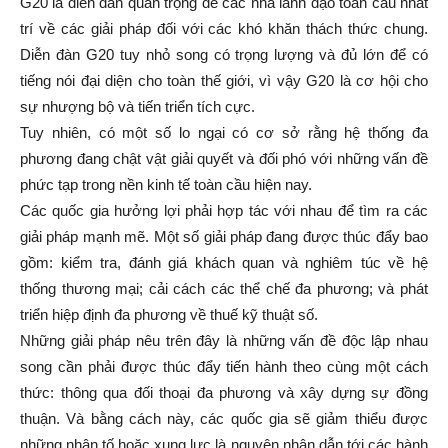
G20 là diễn đàn quan trọng để các nhà lãnh đạo toàn cầu nhất
trí về các giải pháp đối với các khó khăn thách thức chung.
Diễn đàn G20 tuy nhỏ song có trọng lượng và đủ lớn để có
tiếng nói đại diện cho toàn thế giới, vì vậy G20 là cơ hội cho
sự nhượng bộ và tiến triển tích cực.
Tuy nhiên, có một số lo ngại có cơ sở rằng hệ thống đa
phương đang chật vật giải quyết và đối phó với những vấn đề
phức tạp trong nền kinh tế toàn cầu hiện nay.
Các quốc gia hưởng lợi phải hợp tác với nhau để tìm ra các
giải pháp mạnh mẽ. Một số giải pháp đang được thúc đẩy bao
gồm: kiểm tra, đánh giá khách quan và nghiêm túc về hệ
thống thương mại; cải cách các thể chế đa phương; và phát
triển hiệp định đa phương về thuế kỹ thuật số.
Những giải pháp nêu trên đây là những vấn đề độc lập nhau
song cần phải được thúc đẩy tiến hành theo cùng một cách
thức: thông qua đối thoại đa phương và xây dựng sự đồng
thuận. Và bằng cách này, các quốc gia sẽ giảm thiểu được
những nhân tố hoặc xung lực là nguyên nhân dẫn tới các hành