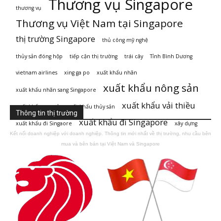
Thương vụ Singapore
thương vụ
Thương vụ Việt Nam tại Singapore
thị trường Singapore
thủ công mỹ nghệ
thủy sản đóng hộp
tiếp cận thị trường
trái cây
Tỉnh Bình Dương
vietnam airlines
xing ga po
xuất khẩu nhãn
xuất khẩu nông sản
xuất khẩu nhãn sang Singapore
xuất khẩu vải thiều
xuất khẩu rau củ
xuất khẩu thủy sản
Thông tin thị trường
xuất khẩu đi Singapore
xuất khẩu đi Singaore
xây dựng
Kết nối doanh nghiệp với doanh nghiệp. Thông tin mới nhất về thị trường, nhu cầu bên
mua và bên bán tại Việt Nam và Singapore