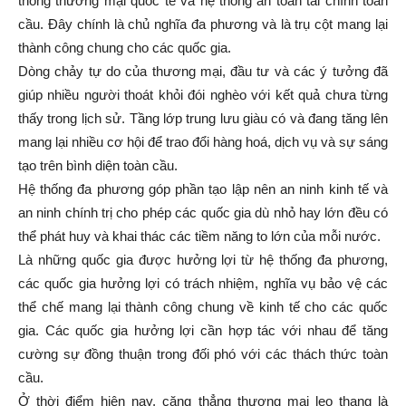
thống thương mại quốc tế và hệ thống an toàn tài chính toàn
cầu. Đây chính là chủ nghĩa đa phương và là trụ cột mang lại
thành công chung cho các quốc gia.
Dòng chảy tự do của thương mại, đầu tư và các ý tưởng đã
giúp nhiều người thoát khỏi đói nghèo với kết quả chưa từng
thấy trong lịch sử. Tầng lớp trung lưu giàu có và đang tăng lên
mang lại nhiều cơ hội để trao đổi hàng hoá, dịch vụ và sự sáng
tạo trên bình diện toàn cầu.
Hệ thống đa phương góp phần tạo lập nên an ninh kinh tế và
an ninh chính trị cho phép các quốc gia dù nhỏ hay lớn đều có
thể phát huy và khai thác các tiềm năng to lớn của mỗi nước.
Là những quốc gia được hưởng lợi từ hệ thống đa phương,
các quốc gia hưởng lợi có trách nhiệm, nghĩa vụ bảo vệ các
thể chế mang lại thành công chung về kinh tế cho các quốc
gia. Các quốc gia hưởng lợi cần hợp tác với nhau để tăng
cường sự đồng thuận trong đối phó với các thách thức toàn
cầu.
Ở thời điểm hiện nay, căng thẳng thương mại leo thang là