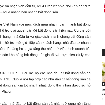
lược và nhận vốn đầu tư, MGi PropTech và NVC chính thức
t – Mua nhanh bán nhanh bất động sản.
tại Việt Nam với mục đích mua nhanh bán nhanh bất động
ỗ trợ giải quyết vấn đề bất động sản hiện nay. Cụ thể với
ch hàng, nhà đầu tư và giao dịch nhanh chóng bất động sản
 – hỗ trợ môi giới tiếp cận khách hàng, nhà đầu tư nhanh
nên dễ dàng hơn, gia tăng thu nhập từ việc kinh doanh bất
p cận kho hàng bất động sản giá tốt và thực hiện xử lý các
 iRIC Club – Câu lạc bộ các nhà đầu tư bất động sản cá
h, iRIC Club là nơi tập hợp các nhà đầu tư bất động sản cá
K
t động sản giá tốt nhanh nhất, đồng thời nhận được sự hỗ
Đố
 Platform.
ki
ph
ho các nhà đầu tư bất động sản cá nhân sử dụng nền tảng