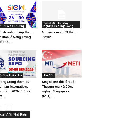
Cơ hội đầu tư công
ơ Hội Giao Thương
nghiệp và năng lượng
i doanh nghiệp tham
Nguyệt san số 69 tháng
 Tuần lễ Năng lượng
7/2026
ốc tế...
ội Chợ Triển Lãm
Tin Tức
eng Siong tham dự
Singapore đổi tên Bộ
etnam International
Thương mại và Công
urcing 2026: Cơ hội
nghiệp Singapore
a...
(MTI)...
Bài Viết Phổ Biến