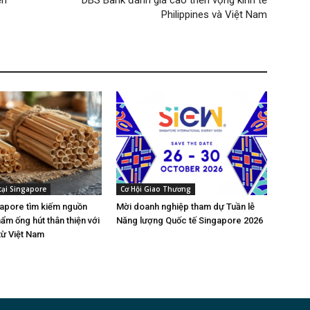
ền
DBS Bank đánh giá cao triển vọng kinh tế
Philippines và Việt Nam
tại Singapore
Cơ Hội Giao Thương
gapore tìm kiếm nguồn
Mời doanh nghiệp tham dự Tuần lễ
ẩm ống hút thân thiện với
Năng lượng Quốc tế Singapore 2026
từ Việt Nam