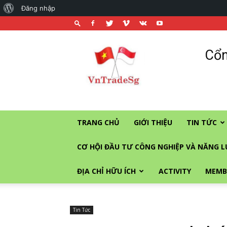
About
Đăng nhập
WordPress
Cổng
Cổn
thương
mại
và
đầu
tư
vào
TRANG CHỦ
GIỚI THIỆU
TIN TỨC
Singapore
CƠ HỘI ĐẦU TƯ CÔNG NGHIỆP VÀ NĂNG 
ĐỊA CHỈ HỮU ÍCH
ACTIVITY
MEMB
Tin Tức