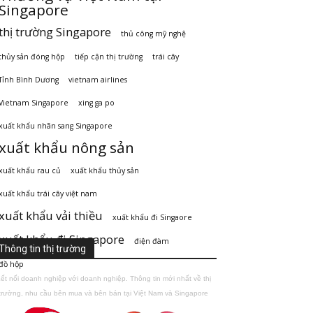
Singapore
thị trường Singapore
thủ công mỹ nghệ
thủy sản đóng hộp
tiếp cận thị trường
trái cây
Tỉnh Bình Dương
vietnam airlines
Vietnam Singapore
xing ga po
xuất khẩu nhãn sang Singapore
xuất khẩu nông sản
xuất khẩu rau củ
xuất khẩu thủy sản
xuất khẩu trái cây việt nam
xuất khẩu vải thiều
xuất khẩu đi Singaore
xuất khẩu đi Singapore
điện đàm
Thông tin thị trường
đồ hộp
ết nối doanh nghiệp với doanh nghiệp. Thông tin mới nhất về thị
trường, nhu cầu bên mua và bên bán tại Việt Nam và Singapore