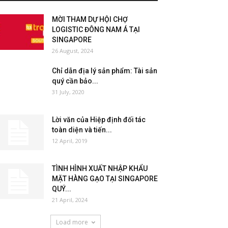
MỜI THAM DỰ HỘI CHỢ
LOGISTIC ĐÔNG NAM Á TẠI
SINGAPORE
26 August, 2024
Chỉ dẫn địa lý sản phẩm: Tài sản
quý cần bảo...
31 July, 2020
Lời văn của Hiệp định đối tác
toàn diện và tiến...
12 April, 2019
TÌNH HÌNH XUẤT NHẬP KHẨU
MẶT HÀNG GẠO TẠI SINGAPORE
QUÝ...
21 April, 2024
Load more