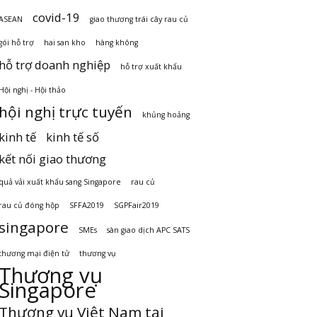
covid-19
ASEAN
giao thương trái cây rau củ
gói hỗ trợ
hai san kho
hàng không
hỗ trợ doanh nghiệp
hỗ trợ xuất khẩu
Hội nghị - Hội thảo
hội nghị trực tuyến
khủng hoảng
kinh tế
kinh tế số
kết nối giao thương
quả vải xuất khẩu sang Singapore
rau củ
rau củ đóng hộp
SFFA2019
SGPFair2019
singapore
SMEs
sàn giao dịch APC SATS
thương mại điện tử
thương vụ
Thương vụ
Singapore
Thương vụ Việt Nam tại