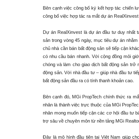
Bên cạnh việc công bố ký kết hợp tác chiến 
công bố việc hợp tác ra mắt dự án RealXinves
Dự án RealXinvest là dự án đầu tư duy nhất 
sản trong vòng 45 ngày, mục tiêu dự án nhằm h
chủ nhà cần bán bất động sản sẽ tiếp cận khá
có nhu cầu bán nhanh. Với cộng đồng môi giới
chóng và làm cho giao dịch bất động sản trở 
động sản. Với nhà đầu tư – giúp nhà đầu tư tiế
bất động sản đầu ra có tính thanh khoản cao.
Bên cạnh đó, MGi PropTech chính thức ra mắt
nhân là thành việc trực thuộc của MGi PropTec
nhân mong muốn tiếp cận các cơ hội đầu tư bấ
trợ sâu về chuyên môn từ nền tảng MGi Realtor
Đây là mô hình đầu tiên tại Việt Nam giúp c