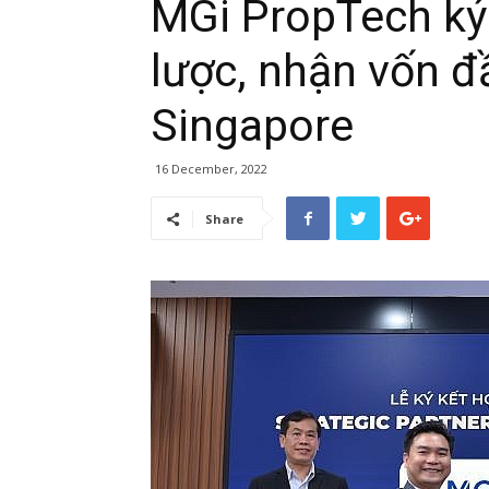
MGi PropTech ký 
lược, nhận vốn đầ
Singapore
16 December, 2022
Share