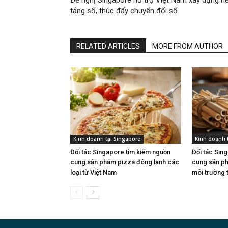
Đề nghị Singapore hỗ trợ Việt Nam xây dựng n
tảng số, thúc đẩy chuyển đổi số
RELATED ARTICLES
MORE FROM AUTHOR
Kinh doanh tại Singapore
Kinh doanh 
Đối tác Singapore tìm kiếm nguồn
Đối tác Sin
cung sản phẩm pizza đông lạnh các
cung sản ph
loại từ Việt Nam
môi trường 