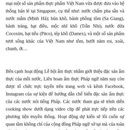
mại một số sản phẩm thực phẩm Việt Nam vừa được đưa vào hệ
thống bán lẻ tại Singapore, cụ thể như: nước chấm pha sẵn và
nước mắm (Minh Hà); bún khô, bánh phồng tôm (Sa Giang),
bánh tráng, hạt điều, mộc nhĩ khô (Trần Nhi), nước dừa
Cocoxim, hạt tiêu (Pitco), tép khô (Damex), và một số sản phẩm
tươi sống khác của Việt Nam như tôm, bưởi năm roi, xoài,
chanh, ớt…
Bên cạnh hoạt động Lễ hội ẩm thực nhằm giới thiệu đặc sản ẩm
thực của mỗi nước, Liên hoan ẩm thực Pháp ngữ năm nay còn
được tổ chức trực tuyến trên trang web và kênh Facebook,
Instagram của sự kiện để hướng dẫn chế biến đặc sản ẩm thực
của các nước nói tiếng Pháp. Các nước tham gia sẽ trình diễn
cooking show dưới dạng video clip để phát trực tiếp trên các
phương tiện truyền thông. Hoạt động dự kiến sẽ lôi cuốn sự
quan tâm không chỉ của cộng đồng Pháp ngữ sở tại mà của toàn