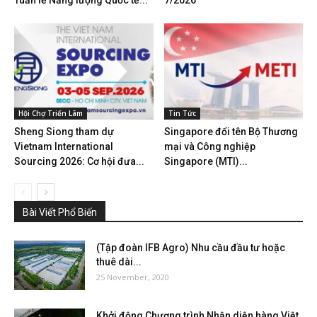
Tuần lễ Năng lượng Quốc tế...
7/2026
Hội Chợ Triển Lãm
Tin Tức
Sheng Siong tham dự
Singapore đổi tên Bộ Thương
Vietnam International
mại và Công nghiệp
Sourcing 2026: Cơ hội đưa...
Singapore (MTI)...
Bài Viết Phổ Biến
(Tập đoàn IFB Agro) Nhu cầu đầu tư hoặc
thuê dài...
25 November, 2020
Khởi động Chương trình Nhận diện hàng Việt