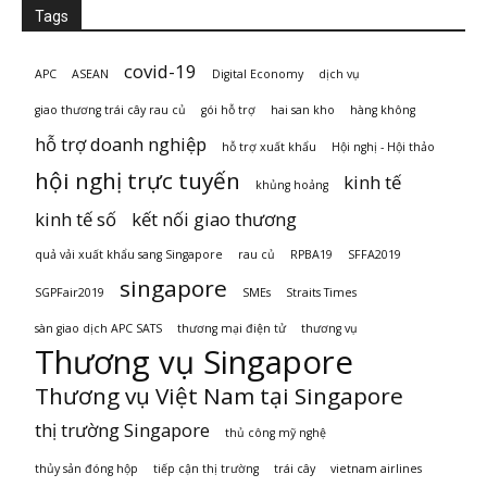
Tags
covid-19
APC
ASEAN
Digital Economy
dịch vụ
giao thương trái cây rau củ
gói hỗ trợ
hai san kho
hàng không
hỗ trợ doanh nghiệp
hỗ trợ xuất khẩu
Hội nghị - Hội thảo
hội nghị trực tuyến
kinh tế
khủng hoảng
kinh tế số
kết nối giao thương
quả vải xuất khẩu sang Singapore
rau củ
RPBA19
SFFA2019
singapore
SGPFair2019
SMEs
Straits Times
sàn giao dịch APC SATS
thương mại điện tử
thương vụ
Thương vụ Singapore
Thương vụ Việt Nam tại Singapore
thị trường Singapore
thủ công mỹ nghệ
thủy sản đóng hộp
tiếp cận thị trường
trái cây
vietnam airlines