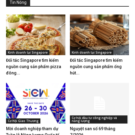
Tin Nóng
Kinh doanh tại Singapore
Kinh doanh tại Singapore
Đối tác Singapore tìm kiếm
Đối tác Singapore tìm kiếm
nguồn cung sản phẩm pizza
nguồn cung sản phẩm ống
đông...
hút...
Cơ hội đầu tư công nghiệp và
Cơ Hội Giao Thương
năng lượng
Mời doanh nghiệp tham dự
Nguyệt san số 69 tháng