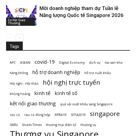
Mời doanh nghiệp tham dự Tuần lễ
Năng lượng Quốc tế Singapore 2026
Cơ Hội Giao
Thương
Tags
covid-19
APC
ASEAN
Digital Economy
dịch vụ
hai san kho
hỗ trợ doanh nghiệp
hàng không
hỗ trợ xuất khẩu
hội nghị trực tuyến
Hội nghị - Hội thảo
kinh tế
kinh tế số
khủng hoảng
kết nối giao thương
quả vải xuất khẩu sang Singapore
singapore
rau củ
rau củ đóng hộp
RPBA19
SFFA2019
SMEs
Straits Times
thương mại điện tử
thương vụ
Thương vụ Singapore