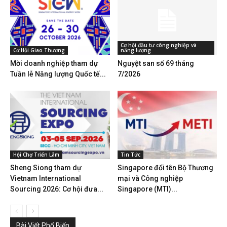
Cơ hội đầu tư công nghiệp và
Cơ Hội Giao Thương
năng lượng
Mời doanh nghiệp tham dự
Nguyệt san số 69 tháng
Tuần lễ Năng lượng Quốc tế...
7/2026
Hội Chợ Triển Lãm
Tin Tức
Sheng Siong tham dự
Singapore đổi tên Bộ Thương
Vietnam International
mại và Công nghiệp
Sourcing 2026: Cơ hội đưa...
Singapore (MTI)...
Bài Viết Phổ Biến