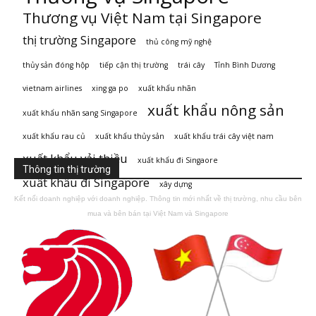
Thương vụ Việt Nam tại Singapore
thị trường Singapore
thủ công mỹ nghệ
thủy sản đóng hộp
tiếp cận thị trường
trái cây
Tỉnh Bình Dương
vietnam airlines
xing ga po
xuất khẩu nhãn
xuất khẩu nông sản
xuất khẩu nhãn sang Singapore
xuất khẩu rau củ
xuất khẩu thủy sản
xuất khẩu trái cây việt nam
xuất khẩu vải thiều
xuất khẩu đi Singaore
Thông tin thị trường
xuất khẩu đi Singapore
xây dựng
Kết nối doanh nghiệp với doanh nghiệp. Thông tin mới nhất về thị trường, nhu cầu bên
mua và bên bán tại Việt Nam và Singapore