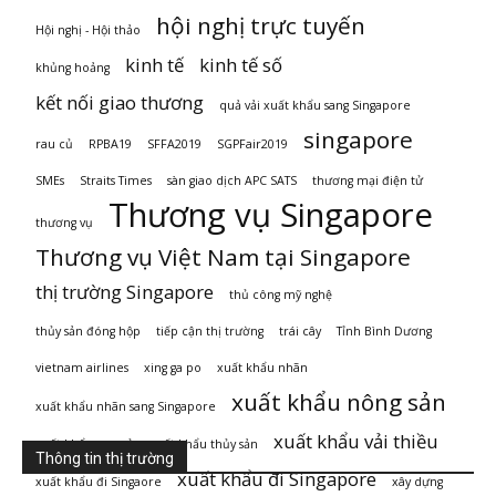
hội nghị trực tuyến
Hội nghị - Hội thảo
kinh tế
kinh tế số
khủng hoảng
kết nối giao thương
quả vải xuất khẩu sang Singapore
singapore
rau củ
RPBA19
SFFA2019
SGPFair2019
SMEs
Straits Times
sàn giao dịch APC SATS
thương mại điện tử
Thương vụ Singapore
thương vụ
Thương vụ Việt Nam tại Singapore
thị trường Singapore
thủ công mỹ nghệ
thủy sản đóng hộp
tiếp cận thị trường
trái cây
Tỉnh Bình Dương
vietnam airlines
xing ga po
xuất khẩu nhãn
xuất khẩu nông sản
xuất khẩu nhãn sang Singapore
xuất khẩu vải thiều
xuất khẩu rau củ
xuất khẩu thủy sản
Thông tin thị trường
xuất khẩu đi Singapore
xuất khẩu đi Singaore
xây dựng