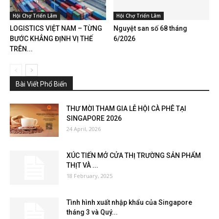
Hội Chợ Triển Lãm
Hội Chợ Triển Lãm
LOGISTICS VIỆT NAM – TỪNG
Nguyệt san số 68 tháng
BƯỚC KHẲNG ĐỊNH VỊ THẾ
6/2026
TRÊN...
Bài Viết Phổ Biến
THƯ MỜI THAM GIA LỄ HỘI CÀ PHÊ TẠI
SINGAPORE 2026
24 April, 2026
XÚC TIẾN MỞ CỬA THỊ TRƯỜNG SẢN PHẨM
THỊT VÀ ...
18 February, 2025
Tình hình xuất nhập khẩu của Singapore
tháng 3 và Quý...