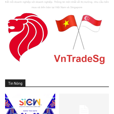
Kết nối doanh nghiệp với doanh nghiệp. Thông tin mới nhất về thị trường, nhu cầu bên
mua và bên bán tại Việt Nam và Singapore
Tin Nóng