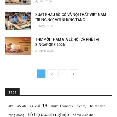
4 June, 2026
XUẤT KHẨU ĐỒ GỖ VÀ NỘI THẤT VIỆT NAM
“BÙNG NỔ” VỚI NHỮNG TĂNG...
18 May, 2026
THƯ MỜI THAM GIA LỄ HỘI CÀ PHÊ TẠI
SINGAPORE 2026
24 April, 2026
1
2
3
Tags
covid-19
APC
ASEAN
Digital Economy
dịch vụ
hai san kho
hỗ trợ doanh nghiệp
hàng không
hỗ trợ xuất khẩu