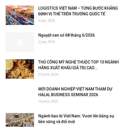
LOGISTICS VIỆT NAM – TỪNG BƯỚC KHẲNG
ĐỊNH VỊ THẾ TRÊN TRƯỜNG QUỐC TẾ
3 July, 2026
Nguyệt san số 68 tháng 6/2026
2 July, 2026
THỦ CÔNG MỸ NGHỆ THUỘC TOP 10 NGÀNH
HÀNG XUẤT KHẨU GIÁ TRỊ CAO...
25 June, 2026
MỜI DOANH NGHIỆP VIỆT NAM THAM DỰ
HALAL BUSINESS SEMINAR 2026
15 June, 2026
Ngành bao bì Việt Nam: Vươn lên bằng sự
bền vững và đổi mới