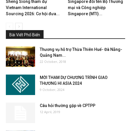
Sheng Siong tham dự
Singapore đổi tên Bộ Thương
Vietnam International
mại và Công nghiệp
Sourcing 2026: Cơ hội đưa...
Singapore (MTI)...
Bài Viết Phổ Biến
Thương vụ hỗ trợ Thừa Thiên Huế- Đà Nẵng-
Quảng Nam...
22 October, 2018
MỜI THAM DỰ CHƯƠNG TRÌNH GIAO
THƯƠNG HI ASIA 2024
9 October, 2024
Câu hỏi thường gặp về CPTPP
12 April, 2019