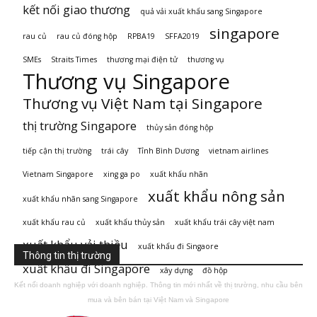
kết nối giao thương
quả vải xuất khẩu sang Singapore
singapore
rau củ
rau củ đóng hộp
RPBA19
SFFA2019
SMEs
Straits Times
thương mại điện tử
thương vụ
Thương vụ Singapore
Thương vụ Việt Nam tại Singapore
thị trường Singapore
thủy sản đóng hộp
tiếp cận thị trường
trái cây
Tỉnh Bình Dương
vietnam airlines
Vietnam Singapore
xing ga po
xuất khẩu nhãn
xuất khẩu nông sản
xuất khẩu nhãn sang Singapore
xuất khẩu rau củ
xuất khẩu thủy sản
xuất khẩu trái cây việt nam
xuất khẩu vải thiều
xuất khẩu đi Singaore
Thông tin thị trường
xuất khẩu đi Singapore
xây dựng
đồ hộp
Kết nối doanh nghiệp với doanh nghiệp. Thông tin mới nhất về thị trường, nhu cầu bên
mua và bên bán tại Việt Nam và Singapore