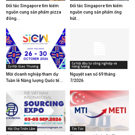
Đối tác Singapore tìm kiếm
Đối tác Singapore tìm kiếm
nguồn cung sản phẩm pizza
nguồn cung sản phẩm ống
đông...
hút...
Cơ hội đầu tư công nghiệp và
Cơ Hội Giao Thương
năng lượng
Mời doanh nghiệp tham dự
Nguyệt san số 69 tháng
Tuần lễ Năng lượng Quốc tế...
7/2026
Hội Chợ Triển Lãm
Tin Tức