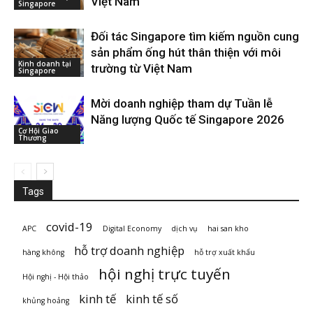
Việt Nam
Singapore
Đối tác Singapore tìm kiếm nguồn cung
sản phẩm ống hút thân thiện với môi
Kinh doanh tại
trường từ Việt Nam
Singapore
Mời doanh nghiệp tham dự Tuần lễ
Năng lượng Quốc tế Singapore 2026
Cơ Hội Giao
Thương
Tags
covid-19
APC
Digital Economy
dịch vụ
hai san kho
hỗ trợ doanh nghiệp
hàng không
hỗ trợ xuất khẩu
hội nghị trực tuyến
Hội nghị - Hội thảo
kinh tế
kinh tế số
khủng hoảng