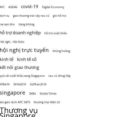
covid-19
APC
ASEAN
Digital Economy
dịch vụ
giao thương trái cây rau củ
gói hỗ trợ
hai san kho
hàng không
hỗ trợ doanh nghiệp
hỗ trợ xuất khẩu
Hội nghị - Hội thảo
hội nghị trực tuyến
khủng hoảng
kinh tế
kinh tế số
kết nối giao thương
quả vải xuất khẩu sang Singapore
rau củ đóng hộp
RPBA19
SFFA2019
SGPFair2019
singapore
SMEs
Straits Times
sàn giao dịch APC SATS
thương mại điện tử
Thương vụ
Singapore