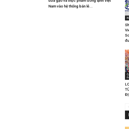
đưa gạo và thực phẩm đông lạnh Việt
Nam vào hệ thống bán lẻ...
H
Sh
Vi
So
đư
C
n
LO
T
ĐỊ