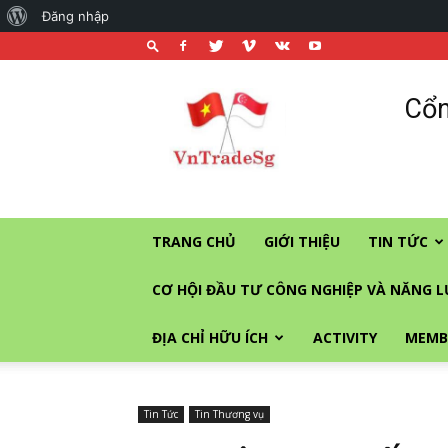
About
Đăng nhập
WordPress
Cổng
Cổn
thương
mại
và
đầu
tư
vào
TRANG CHỦ
GIỚI THIỆU
TIN TỨC
Singapore
CƠ HỘI ĐẦU TƯ CÔNG NGHIỆP VÀ NĂNG 
ĐỊA CHỈ HỮU ÍCH
ACTIVITY
MEMB
Tin Tức
Tin Thương vụ