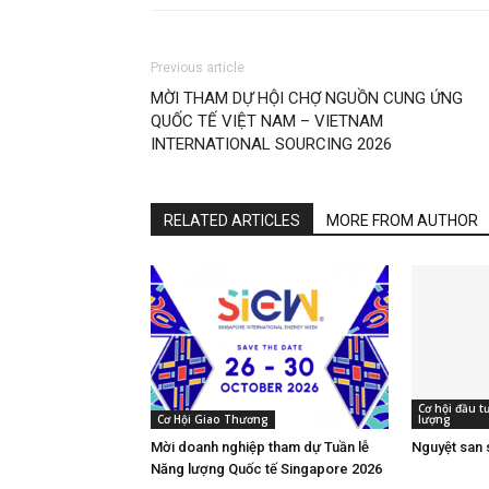
Previous article
MỜI THAM DỰ HỘI CHỢ NGUỒN CUNG ỨNG
QUỐC TẾ VIỆT NAM – VIETNAM
INTERNATIONAL SOURCING 2026
RELATED ARTICLES
MORE FROM AUTHOR
Cơ hội đầu 
Cơ Hội Giao Thương
lượng
Mời doanh nghiệp tham dự Tuần lễ
Nguyệt san 
Năng lượng Quốc tế Singapore 2026