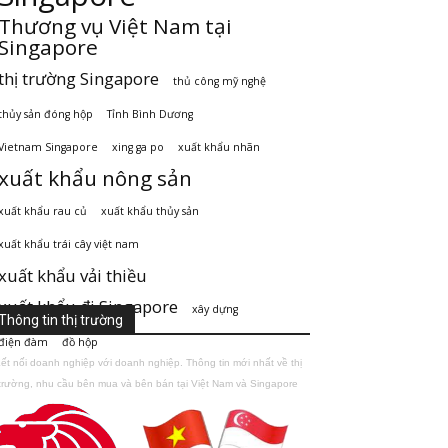
Thương vụ Việt Nam tại
Singapore
thị trường Singapore
thủ công mỹ nghệ
thủy sản đóng hộp
Tỉnh Bình Dương
Vietnam Singapore
xing ga po
xuất khẩu nhãn
xuất khẩu nông sản
xuất khẩu rau củ
xuất khẩu thủy sản
xuất khẩu trái cây việt nam
xuất khẩu vải thiều
xuất khẩu đi Singapore
xây dựng
Thông tin thị trường
điện đàm
đồ hộp
ết nối doanh nghiệp với doanh nghiệp. Thông tin mới nhất về thị
trường, nhu cầu bên mua và bên bán tại Việt Nam và Singapore