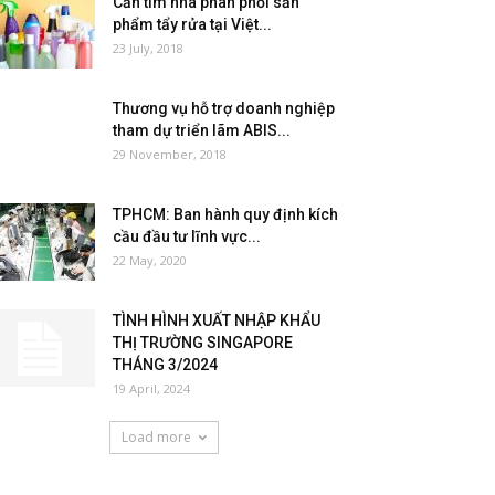
Cần tìm nhà phân phối sản
phẩm tẩy rửa tại Việt...
23 July, 2018
Thương vụ hỗ trợ doanh nghiệp
tham dự triển lãm ABIS...
29 November, 2018
TPHCM: Ban hành quy định kích
cầu đầu tư lĩnh vực...
22 May, 2020
TÌNH HÌNH XUẤT NHẬP KHẨU
THỊ TRƯỜNG SINGAPORE
THÁNG 3/2024
19 April, 2024
Load more