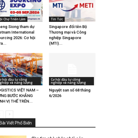
ội Chợ Triển Lãm
Tin Tức
eng Siong tham dự
Singapore đổi tên Bộ
etnam International
Thương mại và Công
urcing 2026: Cơ hội
nghiệp Singapore
a...
(MTI)...
ơ hội đầu tư công
Cơ hội đầu tư công
ghiệp và năng lượng
nghiệp và năng lượng
GISTICS VIỆT NAM –
Nguyệt san số 68 tháng
ỪNG BƯỚC KHẲNG
6/2026
NH VỊ THẾ TRÊN...
Bài Viết Phổ Biến