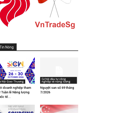
Tin Nóng
Cơ hội đầu tư công
ơ Hội Giao Thương
nghiệp và năng lượng
i doanh nghiệp tham
Nguyệt san số 69 tháng
 Tuần lễ Năng lượng
7/2026
ốc tế...