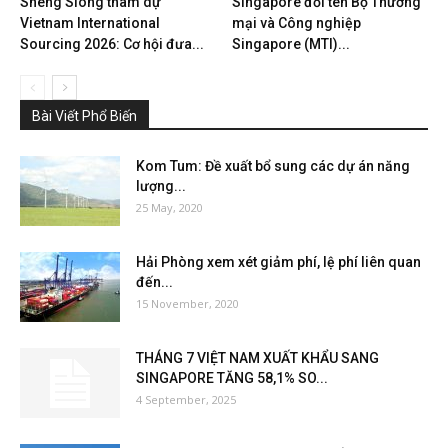
Sheng Siong tham dự
Singapore đổi tên Bộ Thương
Vietnam International
mại và Công nghiệp
Sourcing 2026: Cơ hội đưa...
Singapore (MTI)...
Bài Viết Phổ Biến
Kom Tum: Đề xuất bổ sung các dự án năng
lượng...
25 May, 2020
Hải Phòng xem xét giảm phí, lệ phí liên quan
đến...
15 November, 2020
THÁNG 7 VIỆT NAM XUẤT KHẨU SANG
SINGAPORE TĂNG 58,1% SO...
4 September, 2025