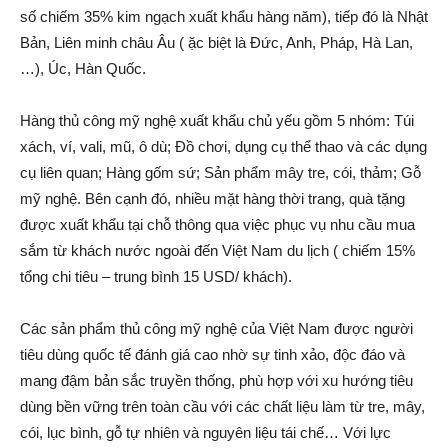
số chiếm 35% kim ngạch xuất khẩu hàng năm), tiếp đó là Nhật
Bản, Liên minh châu Âu ( ặc biệt là Đức, Anh, Pháp, Hà Lan,
…), Úc, Hàn Quốc.
Hàng thủ công mỹ nghệ xuất khẩu chủ yếu gồm 5 nhóm: Túi
xách, ví, vali, mũ, ô dù; Đồ chơi, dụng cụ thể thao và các dụng
cụ liên quan; Hàng gốm sứ; Sản phẩm mây tre, cói, thảm; Gỗ
mỹ nghệ. Bên cạnh đó, nhiều mặt hàng thời trang, quà tặng
được xuất khẩu tại chỗ thông qua việc phục vụ nhu cầu mua
sắm từ khách nước ngoài đến Việt Nam du lịch ( chiếm 15%
tổng chi tiêu – trung bình 15 USD/ khách).
Các sản phẩm thủ công mỹ nghệ của Việt Nam được người
tiêu dùng quốc tế đánh giá cao nhờ sự tinh xảo, độc đáo và
mang đậm bản sắc truyền thống, phù hợp với xu hướng tiêu
dùng bền vững trên toàn cầu với các chất liệu làm từ tre, mây,
cói, lục bình, gỗ tự nhiên và nguyên liệu tái chế… Với lực