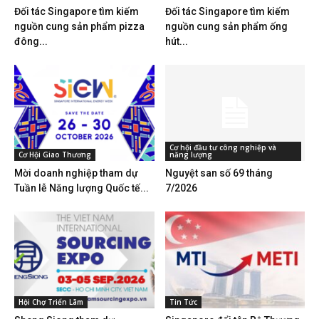
Đối tác Singapore tìm kiếm
Đối tác Singapore tìm kiếm
nguồn cung sản phẩm pizza
nguồn cung sản phẩm ống
đông...
hút...
Cơ hội đầu tư công nghiệp và
Cơ Hội Giao Thương
năng lượng
Mời doanh nghiệp tham dự
Nguyệt san số 69 tháng
Tuần lễ Năng lượng Quốc tế...
7/2026
Hội Chợ Triển Lãm
Tin Tức