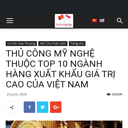
Cơ Hội Giao Thương
Hội Chợ Triển Lãm
Trang chủ
THỦ CÔNG MỸ NGHỆ
THUỘC TOP 10 NGÀNH
HÀNG XUẤT KHẨU GIÁ TRỊ
CAO CỦA VIỆT NAM
25 June, 2026
242639