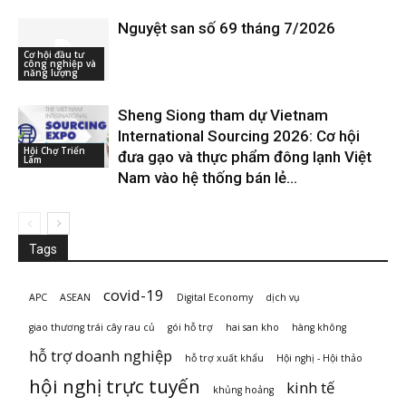
Nguyệt san số 69 tháng 7/2026
Cơ hội đầu tư
công nghiệp và
năng lượng
Sheng Siong tham dự Vietnam
International Sourcing 2026: Cơ hội
Hội Chợ Triển
đưa gạo và thực phẩm đông lạnh Việt
Lãm
Nam vào hệ thống bán lẻ...
Tags
covid-19
APC
ASEAN
Digital Economy
dịch vụ
giao thương trái cây rau củ
gói hỗ trợ
hai san kho
hàng không
hỗ trợ doanh nghiệp
hỗ trợ xuất khẩu
Hội nghị - Hội thảo
hội nghị trực tuyến
kinh tế
khủng hoảng