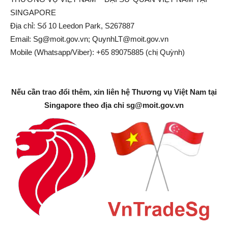
SINGAPORE
Địa chỉ: Số 10 Leedon Park, S267887
Email:
Sg@moit.gov.vn
;
QuynhLT@moit.gov.vn
Mobile (Whatsapp/Viber): +65 89075885 (chị Quỳnh)
Nếu cần trao đổi thêm, xin liên hệ Thương vụ Việt Nam tại
Singapore theo địa chỉ
sg@moit.gov.vn