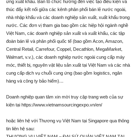
ứng xuất khẩu. Ban tổ chức hướng đến việc tạo điều kiện và
thúc đẩy kết nối giữa các kênh phân phối bán lẻ nước ngoài,
nhà nhập khẩu và các doanh nghiệp sản xuất, xuất khẩu trong
nước. Các đơn vị tham gia bao gồm các hiệp hội ngành nghề
Việt Nam, các doanh nghiệp sản xuất và xuất khẩu, các tập
đoàn bán lẻ và phân phối quốc tế (bao gồm Acon, Amazon,
Central Retail, Carrefour, Coppel, Decathlon, MegaMarket,
Walmart, v.v.), các doanh nghiệp nước ngoài cung cấp máy
móc, thiết bị, nguyên vật liệu sản xuất tại Việt Nam và các nhà
cung cấp dịch vụ chuỗi cung ứng (bao gồm logistics, ngân
hàng và công ty bảo hiểm)…
Doanh nghiệp quan tâm xin mời truy cập trang web của sự
kiện tại https://www.vietnamsourcingexpo.vn/en/
hoặc liên hệ với Thương vụ Việt Nam tại Singapore qua thông
tin liên hệ sau:
THƯƠNG VỤ VIỆT NAM – ĐẠI SỨ QUÁN VIỆT NAM TẠI