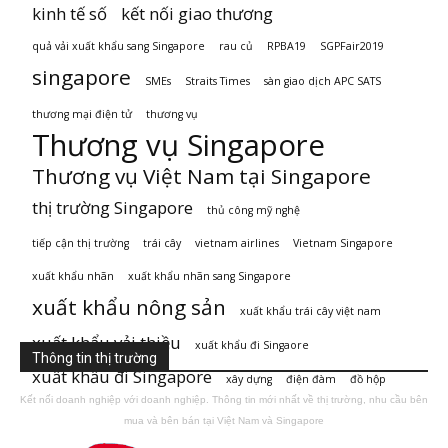
kinh tế số
kết nối giao thương
quả vải xuất khẩu sang Singapore
rau củ
RPBA19
SGPFair2019
singapore
SMEs
Straits Times
sàn giao dịch APC SATS
thương mại điện tử
thương vụ
Thương vụ Singapore
Thương vụ Việt Nam tại Singapore
thị trường Singapore
thủ công mỹ nghệ
tiếp cận thị trường
trái cây
vietnam airlines
Vietnam Singapore
xuất khẩu nhãn
xuất khẩu nhãn sang Singapore
xuất khẩu nông sản
xuất khẩu trái cây việt nam
xuất khẩu vải thiều
xuất khẩu đi Singaore
Thông tin thị trường
xuất khẩu đi Singapore
xây dựng
điện đàm
đồ hộp
Kết nối doanh nghiệp với doanh nghiệp. Thông tin mới nhất về thị trường, nhu cầu bên
mua và bên bán tại Việt Nam và Singapore