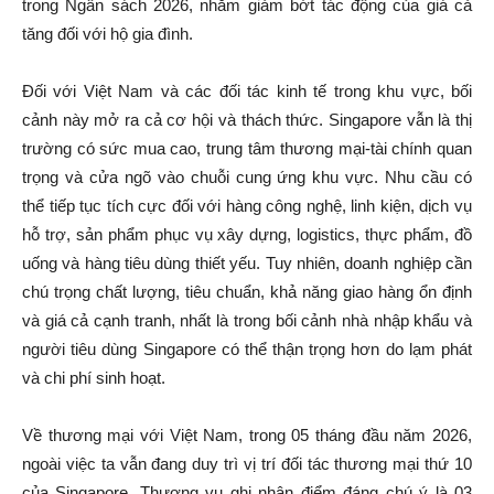
trong Ngân sách 2026, nhằm giảm bớt tác động của giá cả
tăng đối với hộ gia đình.
Đối với Việt Nam và các đối tác kinh tế trong khu vực, bối
cảnh này mở ra cả cơ hội và thách thức. Singapore vẫn là thị
trường có sức mua cao, trung tâm thương mại-tài chính quan
trọng và cửa ngõ vào chuỗi cung ứng khu vực. Nhu cầu có
thể tiếp tục tích cực đối với hàng công nghệ, linh kiện, dịch vụ
hỗ trợ, sản phẩm phục vụ xây dựng, logistics, thực phẩm, đồ
uống và hàng tiêu dùng thiết yếu. Tuy nhiên, doanh nghiệp cần
chú trọng chất lượng, tiêu chuẩn, khả năng giao hàng ổn định
và giá cả cạnh tranh, nhất là trong bối cảnh nhà nhập khẩu và
người tiêu dùng Singapore có thể thận trọng hơn do lạm phát
và chi phí sinh hoạt.
Về thương mại với Việt Nam, trong 05 tháng đầu năm 2026,
ngoài việc ta vẫn đang duy trì vị trí đối tác thương mại thứ 10
của Singapore, Thương vụ ghi nhận điểm đáng chú ý là 03