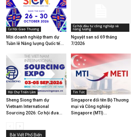
Cơ hội đầu tư công nghiệp và
Cơ Hội Giao Thương
năng lượng
Mời doanh nghiệp tham dự
Nguyệt san số 69 tháng
Tuần lễ Năng lượng Quốc tế...
7/2026
Hội Chợ Triển Lãm
Tin Tức
Sheng Siong tham dự
Singapore đổi tên Bộ Thương
Vietnam International
mại và Công nghiệp
Sourcing 2026: Cơ hội đưa...
Singapore (MTI)...
Bài Viết Phổ Biến