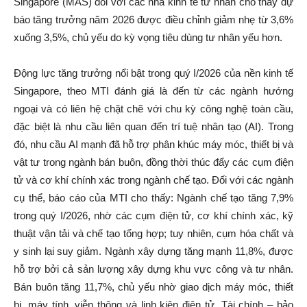
Singapore (MAS) đối với các nhà kinh tế tư nhân cho thấy dự
báo tăng trưởng năm 2026 được điều chỉnh giảm nhẹ từ 3,6%
xuống 3,5%, chủ yếu do kỳ vọng tiêu dùng tư nhân yếu hơn.
Động lực tăng trưởng nổi bật trong quý I/2026 của nền kinh tế
Singapore, theo MTI đánh giá là đến từ các ngành hướng
ngoại và có liên hệ chặt chẽ với chu kỳ công nghệ toàn cầu,
đặc biệt là nhu cầu liên quan đến trí tuệ nhân tạo (AI). Trong
đó, nhu cầu AI mạnh đã hỗ trợ phân khúc máy móc, thiết bị và
vật tư trong ngành bán buôn, đồng thời thúc đẩy các cụm điện
tử và cơ khí chính xác trong ngành chế tạo. Đối với các ngành
cụ thể, báo cáo của MTI cho thấy: Ngành chế tạo tăng 7,9%
trong quý I/2026, nhờ các cụm điện tử, cơ khí chính xác, kỹ
thuật vận tải và chế tạo tổng hợp; tuy nhiên, cụm hóa chất và
y sinh lại suy giảm. Ngành xây dựng tăng mạnh 11,8%, được
hỗ trợ bởi cả sản lượng xây dựng khu vực công và tư nhân.
Bán buôn tăng 11,7%, chủ yếu nhờ giao dịch máy móc, thiết
bị, máy tính, viễn thông và linh kiện điện tử. Tài chính – bảo