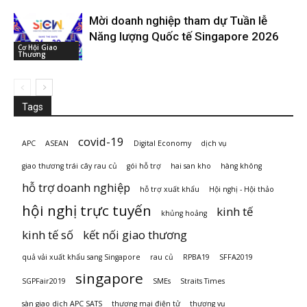
Mời doanh nghiệp tham dự Tuần lễ
Năng lượng Quốc tế Singapore 2026
Cơ Hội Giao
Thương
Tags
covid-19
APC
ASEAN
Digital Economy
dịch vụ
giao thương trái cây rau củ
gói hỗ trợ
hai san kho
hàng không
hỗ trợ doanh nghiệp
hỗ trợ xuất khẩu
Hội nghị - Hội thảo
hội nghị trực tuyến
kinh tế
khủng hoảng
kinh tế số
kết nối giao thương
quả vải xuất khẩu sang Singapore
rau củ
RPBA19
SFFA2019
singapore
SGPFair2019
SMEs
Straits Times
sàn giao dịch APC SATS
thương mại điện tử
thương vụ