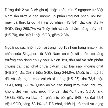
Đứng thứ 2 và 3 về giá trị nhập khẩu của Singapore từ Việt
Nam lần lượt là các nhóm: Lò phản ứng hạt nhân, nồi hơi,
máy và thiết bị cơ khí và bộ phận (HS 84), đạt gần 3,7 tỷ
SGD, tăng 268,7%; và Thủy tinh và sản phẩm bằng thủy tinh
(HS 70), đạt 349,1 triệu SGD, giảm 2,3%.
Ngoài ra, các nhóm còn lại trong Top 15 nhóm hàng nhập khẩu
chính của Singapore từ Việt Nam có một số nhóm có tăng
trưởng cao đáng chú ý sau: Nhiên liệu, dầu mỏ và sản phẩm
chưng cất; các chất chứa bi-tum; các loại sáp khoáng chất
(HS 27), đạt 258,7 triệu SGD, tăng 244,9%; Muối; lưu huỳnh;
đất và đá; thạch cao, vôi và xi măng (HS 25), đạt 73,4 triệu
SGD, tăng 55,3%; Quần áo và các hàng may mặc phụ trợ,
không dệt kim hoặc móc (HS 62), đạt 40,7 triệu SGD, tăng
19,3%; Giấy và bìa; sản phẩm từ bột giấy (HS 48), đạt 22,4
triệu SGD, tăng 58,1%; và Đồ chơi, thiết bị trò chơi và dụng