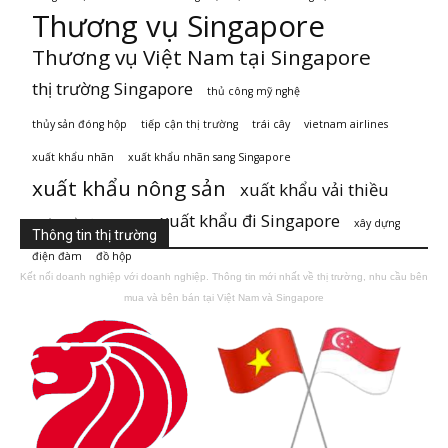
Thương vụ Singapore
Thương vụ Việt Nam tại Singapore
thị trường Singapore
thủ công mỹ nghệ
thủy sản đóng hộp
tiếp cận thị trường
trái cây
vietnam airlines
xuất khẩu nhãn
xuất khẩu nhãn sang Singapore
xuất khẩu nông sản
xuất khẩu vải thiều
xuất khẩu đi Singapore
xuất khẩu đi Singaore
xây dựng
Thông tin thị trường
điện đàm
đồ hộp
Kết nối doanh nghiệp với doanh nghiệp. Thông tin mới nhất về thị trường, nhu cầu bên
mua và bên bán tại Việt Nam và Singapore