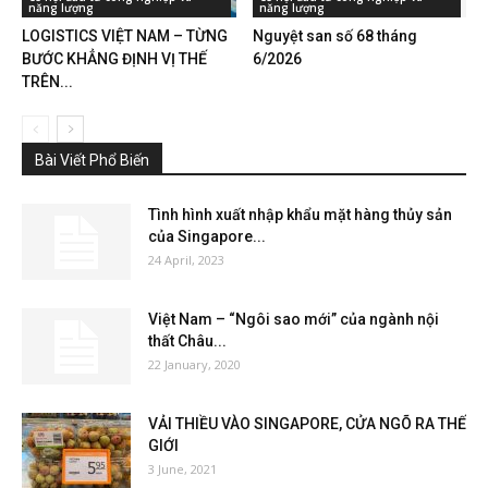
năng lượng
năng lượng
LOGISTICS VIỆT NAM – TỪNG
Nguyệt san số 68 tháng
BƯỚC KHẲNG ĐỊNH VỊ THẾ
6/2026
TRÊN...
Bài Viết Phổ Biến
Tình hình xuất nhập khẩu mặt hàng thủy sản
của Singapore...
24 April, 2023
Việt Nam – “Ngôi sao mới” của ngành nội
thất Châu...
22 January, 2020
VẢI THIỀU VÀO SINGAPORE, CỬA NGÕ RA THẾ
GIỚI
3 June, 2021