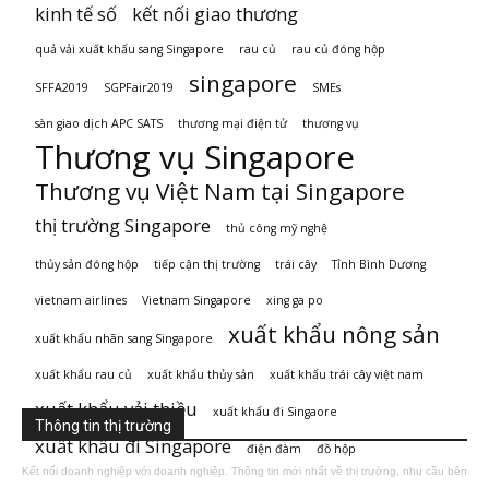
kinh tế số
kết nối giao thương
quả vải xuất khẩu sang Singapore
rau củ
rau củ đóng hộp
singapore
SFFA2019
SGPFair2019
SMEs
sàn giao dịch APC SATS
thương mại điện tử
thương vụ
Thương vụ Singapore
Thương vụ Việt Nam tại Singapore
thị trường Singapore
thủ công mỹ nghệ
thủy sản đóng hộp
tiếp cận thị trường
trái cây
Tỉnh Bình Dương
vietnam airlines
Vietnam Singapore
xing ga po
xuất khẩu nông sản
xuất khẩu nhãn sang Singapore
xuất khẩu rau củ
xuất khẩu thủy sản
xuất khẩu trái cây việt nam
xuất khẩu vải thiều
xuất khẩu đi Singaore
Thông tin thị trường
xuất khẩu đi Singapore
điện đàm
đồ hộp
Kết nối doanh nghiệp với doanh nghiệp. Thông tin mới nhất về thị trường, nhu cầu bên