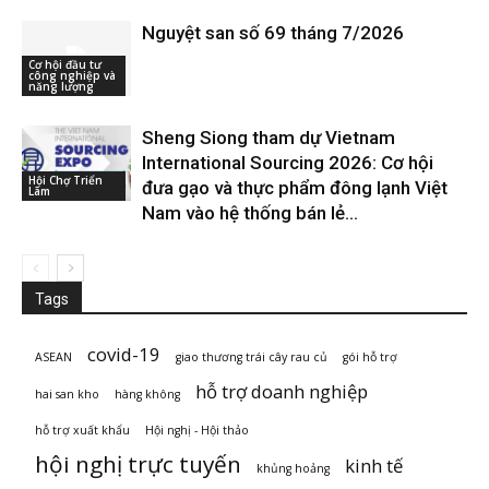
Nguyệt san số 69 tháng 7/2026
Cơ hội đầu tư
công nghiệp và
năng lượng
Sheng Siong tham dự Vietnam
International Sourcing 2026: Cơ hội
Hội Chợ Triển
đưa gạo và thực phẩm đông lạnh Việt
Lãm
Nam vào hệ thống bán lẻ...
Tags
covid-19
ASEAN
giao thương trái cây rau củ
gói hỗ trợ
hỗ trợ doanh nghiệp
hai san kho
hàng không
hỗ trợ xuất khẩu
Hội nghị - Hội thảo
hội nghị trực tuyến
kinh tế
khủng hoảng