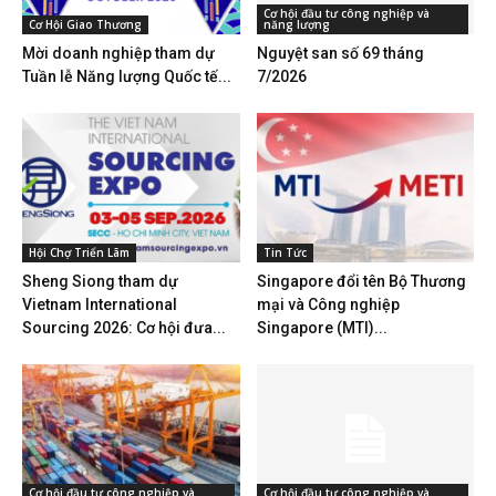
Cơ hội đầu tư công nghiệp và
Cơ Hội Giao Thương
năng lượng
Mời doanh nghiệp tham dự
Nguyệt san số 69 tháng
Tuần lễ Năng lượng Quốc tế...
7/2026
Hội Chợ Triển Lãm
Tin Tức
Sheng Siong tham dự
Singapore đổi tên Bộ Thương
Vietnam International
mại và Công nghiệp
Sourcing 2026: Cơ hội đưa...
Singapore (MTI)...
Cơ hội đầu tư công nghiệp và
Cơ hội đầu tư công nghiệp và