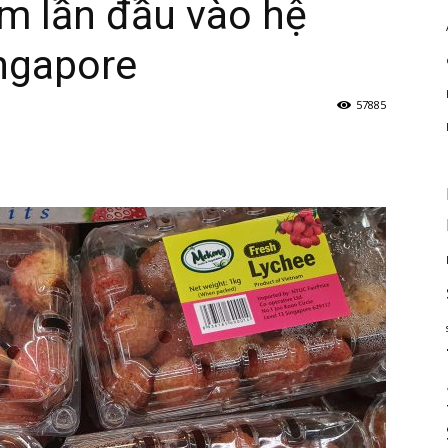
am lần đầu vào hệ
ingapore
57885