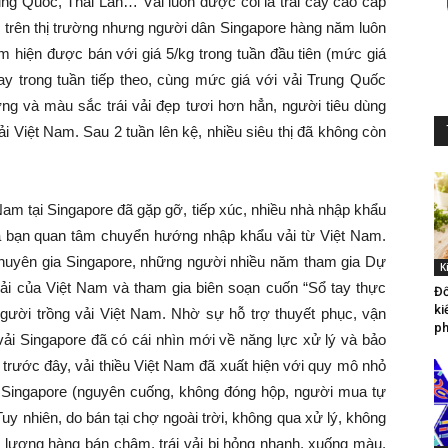
rung Quốc, Thái Lan… Vải luôn được coi là trái cây cao cấp
ác trên thị trường nhưng người dân Singapore hàng năm luôn
Nam hiện được bán với giá 5/kg trong tuần đầu tiên (mức giá
y trong tuần tiếp theo, cùng mức giá với vải Trung Quốc
ợng và màu sắc trái vải đẹp tươi hơn hẳn, người tiêu dùng
vải Việt Nam. Sau 2 tuần lên kệ, nhiều siêu thị đã không còn
 tại Singapore đã gặp gỡ, tiếp xúc, nhiều nhà nhập khẩu
ía bạn quan tâm chuyển hướng nhập khẩu vải từ Việt Nam.
chuyên gia Singapore, những người nhiều năm tham gia Dự
K
vải của Việt Nam và tham gia biên soạn cuốn “Sổ tay thực
Đố
ki
người trồng vải Việt Nam. Nhờ sự hỗ trợ thuyết phục, vận
ph
ải Singapore đã có cái nhìn mới về năng lực xử lý và bảo
 trước đây, vải thiều Việt Nam đã xuất hiện với quy mô nhỏ
n Singapore (nguyên cuống, không đóng hộp, người mua tự
y nhiên, do bán tại chợ ngoài trời, không qua xử lý, không
g lượng hàng bán chậm, trái vải bị hỏng nhanh, xuống màu,