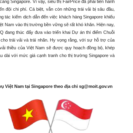
cảng Singapore. Vì vậy, siêu thị FairPrice đã phải tiến hành
n đội chi phí. Cá biệt, vẫn còn những trái vải bị sâu đầu,
ông tác kiểm dịch dẫn đến việc khách hàng Singapore khiếu
Việt Nam vào thị trường bền vững sẽ rất khó khăn. Hiện nay,
 đang thúc đẩy đưa vào triển khai Dự án thí điểm Chuỗi
cho trái vải và trái nhãn. Hy vọng rằng, với sự hỗ trợ của
vải thiều của Việt Nam sẽ được quy hoạch đồng bộ, khép
u dài với mức giá cạnh tranh cho thị trường Singapore và
vụ Việt Nam tại Singapore theo địa chỉ
sg@moit.gov.vn