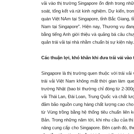
vải vào thị trường Singapore ổn định trong nh
soát, tổng kết và rút kinh nghiệm. Dự kiến, tr
quán Việt NAm tại Singapore, tỉnh Bắc Giang, t
Nam tại Singapore”. Hiện nay, Thương vụ đang
bằng tiếng Anh giới thiệu và quảng bá câu chu
quản trái vải tại nhà nhằm chuẩn bị sự kiện này.
Các thuận lợi, khó khăn khi đưa trái vải vào
Singapore là thị trường quen thuộc với trái vải
trái vải Việt Nam không mất thời gian làm qu
trường Nhật (bao bì thường chỉ đóng từ 2-300g
vải Thái Lan, Đài Loan, Trung Quốc và chất lư
đảm bảo nguồn cung hàng chất lượng cao cho 
từ Vùng trồng bằng hệ thống tiêu chuẩn liên 
Bản. Trong những năm tới, khi nhu cầu của th
năng cung cấp cho Singapore. Bên cạnh đó, th