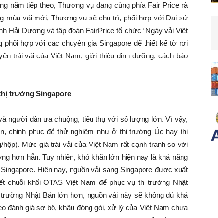
ững năm tiếp theo, Thương vụ đang cùng phía Fair Price rà
ong mùa vải mới, Thương vụ sẽ chủ trì, phối hợp với Đại sứ
ỉnh Hải Dương và tập đoàn FairPrice tổ chức “Ngày vải Việt
 phối hợp với các chuyên gia Singapore để thiết kế tờ rơi
yện trái vải của Việt Nam, giới thiệu dinh dưỡng, cách bảo
 thị trường Singapore
 và người dân ưa chuộng, tiêu thụ với số lượng lớn. Vì vậy,
en, chinh phục để thử nghiệm như ở thị trường Úc hay thị
/hộp). Mức giá trái vải của Việt Nam rất cạnh tranh so với
ợng hơn hẳn. Tuy nhiên, khó khăn lớn hiện nay là khả năng
Singapore. Hiện nay, nguồn vải sang Singapore được xuất
kết chuỗi khối OTAS Việt Nam để phục vụ thị trường Nhật
ị trường Nhật Bản lớn hơn, nguồn vải này sẽ không đủ khả
eo đánh giá sơ bộ, khâu đóng gói, xử lý của Việt Nam chưa