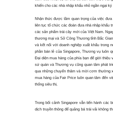
khiến cho các nhà nhập khẩu nhỏ ngần ngại ký 
Nhận thức được tầm quan trọng của việc đưa 
liên tục tổ chức các đoàn đưa nhà nhập khẩu t
các sản phẩm trái cây mới của Việt Nam. Ngay
thương mại và Sở Công Thương tỉnh Bắc Giang 
và kết nối với doanh nghiệp xuất khẩu trong nư
phần bán lẻ của Singapore, Thương vụ luôn q
Đại diện mua hàng của phía bạn để giới thiệu
sứ quán và Thương vụ cũng quan tâm phát triể
qua những chuyến thăm và mời cơm thường xu
mua hàng của Fair Price luôn quan tâm đến vi
thống siêu thị.
Trong bối cảnh Singapore vẫn tiến hành các bi
dịch truyền thông để quảng bá trái vải không t