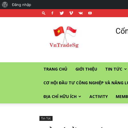
About
Đăng nhập
WordPress
Cổng
Cổn
thương
mại
và
đầu
tư
vào
TRANG CHỦ
GIỚI THIỆU
TIN TỨC
Singapore
CƠ HỘI ĐẦU TƯ CÔNG NGHIỆP VÀ NĂNG 
ĐỊA CHỈ HỮU ÍCH
ACTIVITY
MEMB
Tin Tức