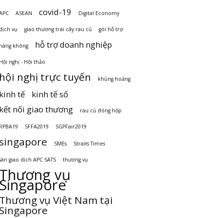
covid-19
APC
ASEAN
Digital Economy
dịch vụ
giao thương trái cây rau củ
gói hỗ trợ
hỗ trợ doanh nghiệp
hàng không
Hội nghị - Hội thảo
hội nghị trực tuyến
khủng hoảng
kinh tế
kinh tế số
kết nối giao thương
rau củ đóng hộp
RPBA19
SFFA2019
SGPFair2019
singapore
SMEs
Straits Times
sàn giao dịch APC SATS
thương vụ
Thương vụ
Singapore
Thương vụ Việt Nam tại
Singapore