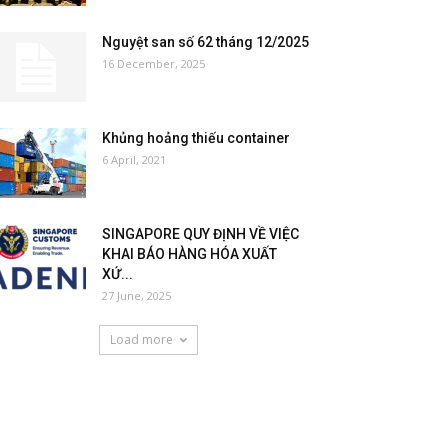
Nguyệt san số 62 tháng 12/2025
16 December, 2025
Khủng hoảng thiếu container
6 April, 2021
SINGAPORE QUY ĐỊNH VỀ VIỆC
KHAI BÁO HÀNG HÓA XUẤT
XỨ...
27 June, 2025
Load more