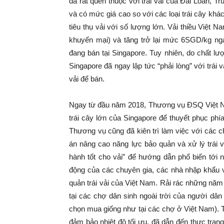
đã rất quen thuộc với trái vải của Đài Loan, T
và có mức giá cao so với các loại trái cây kh
tiêu thụ vải với số lượng lớn. Vải thiều Việt 
khuyến mại) và tăng trở lại mức 6SGD/kg nga
đang bán tại Singapore. Tuy nhiên, do chất lư
Singapore đã ngay lập tức “phải lòng” với trái 
vải để bán.
Ngay từ đầu năm 2018, Thương vụ ĐSQ Việt Nam
trái cây lớn của Singapore để thuyết phục ph
Thương vụ cũng đã kiên trì làm việc với các 
án nâng cao năng lực bảo quản và xử lý trái 
hành tốt cho vải” để hướng dẫn phổ biến tới 
động của các chuyên gia, các nhà nhập khẩu v
quản trái vải của Việt Nam. Rải rác những năm
tại các chợ dân sinh ngoài trời của người dâ
chọn mua giống như tại các chợ ở Việt Nam). Tu
đảm bảo nhiệt độ tối ưu, đã dẫn đến thực trạn