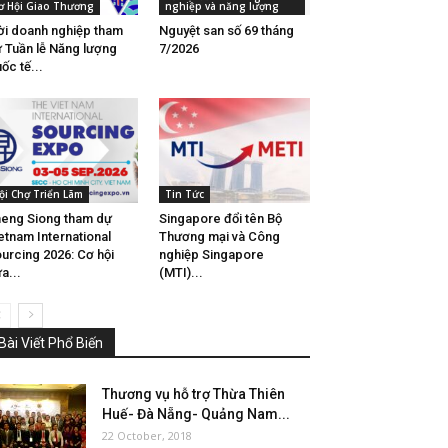
ơ Hội Giao Thương
nghiệp và năng lượng
i doanh nghiệp tham
Nguyệt san số 69 tháng
 Tuần lễ Năng lượng
7/2026
ốc tế...
ội Chợ Triển Lãm
Tin Tức
eng Siong tham dự
Singapore đổi tên Bộ
etnam International
Thương mại và Công
urcing 2026: Cơ hội
nghiệp Singapore
a...
(MTI)...
Bài Viết Phổ Biến
Thương vụ hỗ trợ Thừa Thiên
Huế- Đà Nẵng- Quảng Nam...
22 October, 2018