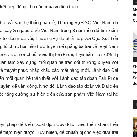
C
kết hợp đồng cho các mùa vụ tiếp theo.
Mờ
dự
Qu
trái vải vào hệ thống bán lẻ, Thương vụ ĐSQ Việt Nam đã
rái cây Singapore về Việt Nam trong 3 năm liền để tìm kiếm
 từ đầu mùa vải, Thương vụ đã phối hợp với Cục Xúc tiến
tổ chức hội thảo trực tuyến để quảng bá trái vải Việt Nam
ớc. Đối với chuỗi siêu thị FairPrice, hiện nắm tới 70% thị
H
uan tâm xây dựng mối quan hệ trao đổi thường xuyên với
Sh
 và thuyết phục nhập khẩu các mặt hàng mới. Lãnh đạo Đại
Vi
So
n mối quan hệ thân thiết với Lãnh đạo tập đoàn Fair Price
đư
yên để vận động. Nhờ đó, Lãnh đạo tập đoàn và Đại diện
ệc tăng cường sự hiện diện của sản phẩm Việt Nam tại hệ
ện pháp để kiểm soát dịch Covid-19, việc triển khai chiến
hể thực hiện được. Tuy nhiên, để chuẩn bị cho việc đưa trái