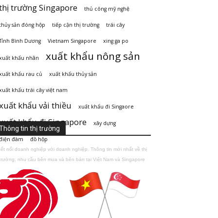
thị trường Singapore
thủ công mỹ nghệ
thủy sản đóng hộp
tiếp cận thị trường
trái cây
Tỉnh Bình Dương
Vietnam Singapore
xing ga po
xuất khẩu nông sản
xuất khẩu nhãn
xuất khẩu rau củ
xuất khẩu thủy sản
xuất khẩu trái cây việt nam
xuất khẩu vải thiều
xuất khẩu đi Singaore
xuất khẩu đi Singapore
xây dựng
Thông tin thị trường
điện đàm
đồ hộp
ết nối doanh nghiệp với doanh nghiệp. Thông tin mới nhất về thị
trường, nhu cầu bên mua và bên bán tại Việt Nam và Singapore