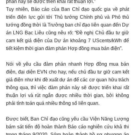
phán này sẽ được triển khai rất thuận lợi.”
Tuy nhiên, Báo cáo của Ban Chỉ đạo quốc gia về phát
triển điện lực gửi tới Thủ tướng Chính phủ và Phó thủ
tướng đồng thời là Trưởng ban chỉ đạo liên quan đến Dự
án LNG Bạc Liêu cũng nêu rõ: “Đề nghị Chủ đầu tư giữ
cam kết giá điện của Dự án khoảng 7 UScents/kWh để
tiết kiệm thời gian đàm phán Hợp đồng mua bán điện”.
Nói về yêu cầu đàm phán nhanh Hợp đồng mua bán
điện, đại diện EVN cho hay, nếu chủ đầu tư giữ cam kết
giá điện như khi đề xuất dự án để các cơ quan hữu trách
thông qua, thì việc đàm phán này sẽ được triển khai rất
thuận lợi và rút ngắn được nhiều thời gian, bởi không
phải tính toán quá nhiều thông số liên quan.
Được biết, Ban Chỉ đạo cũng yêu cầu Viện Năng Lượng
bám sát tiến độ hoàn thành Báo cáo nghiên cứu khả thi
trong tháng 9/2020. Sớm hoàn thành hồ sơ phương án