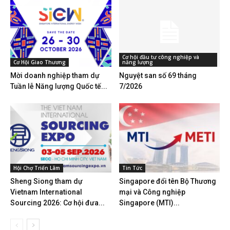
Cơ hội đầu tư công nghiệp và
Cơ Hội Giao Thương
năng lượng
Mời doanh nghiệp tham dự
Nguyệt san số 69 tháng
Tuần lễ Năng lượng Quốc tế...
7/2026
Hội Chợ Triển Lãm
Tin Tức
Sheng Siong tham dự
Singapore đổi tên Bộ Thương
Vietnam International
mại và Công nghiệp
Sourcing 2026: Cơ hội đưa...
Singapore (MTI)...