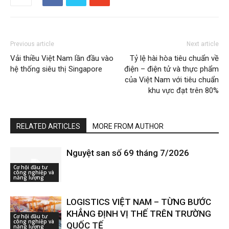
Previous article
Next article
Vải thiều Việt Nam lần đầu vào
Tỷ lệ hài hòa tiêu chuẩn về
hệ thống siêu thị Singapore
điện – điện tử và thực phẩm
của Việt Nam với tiêu chuẩn
khu vực đạt trên 80%
RELATED ARTICLES
MORE FROM AUTHOR
Nguyệt san số 69 tháng 7/2026
Cơ hội đầu tư
công nghiệp và
năng lượng
LOGISTICS VIỆT NAM – TỪNG BƯỚC
KHẲNG ĐỊNH VỊ THẾ TRÊN TRƯỜNG
Cơ hội đầu tư
công nghiệp và
QUỐC TẾ
năng lượng