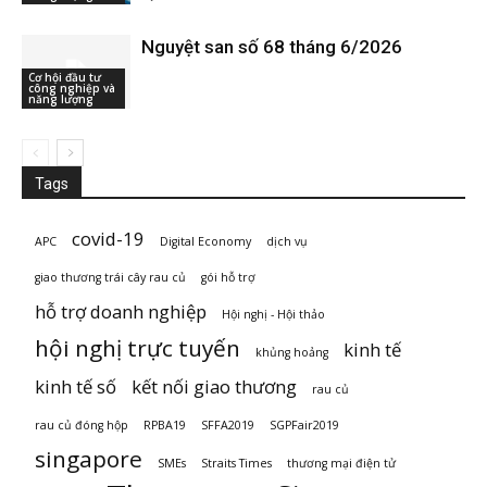
Nguyệt san số 68 tháng 6/2026
Cơ hội đầu tư
công nghiệp và
năng lượng
Tags
covid-19
APC
Digital Economy
dịch vụ
giao thương trái cây rau củ
gói hỗ trợ
hỗ trợ doanh nghiệp
Hội nghị - Hội thảo
hội nghị trực tuyến
kinh tế
khủng hoảng
kinh tế số
kết nối giao thương
rau củ
rau củ đóng hộp
RPBA19
SFFA2019
SGPFair2019
singapore
SMEs
Straits Times
thương mại điện tử