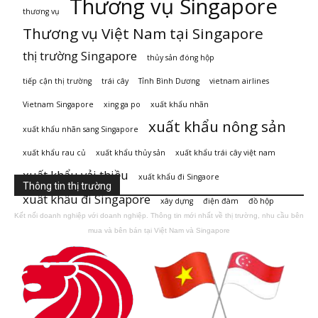
Thương vụ Singapore
thương vụ
Thương vụ Việt Nam tại Singapore
thị trường Singapore
thủy sản đóng hộp
tiếp cận thị trường
trái cây
Tỉnh Bình Dương
vietnam airlines
Vietnam Singapore
xing ga po
xuất khẩu nhãn
xuất khẩu nông sản
xuất khẩu nhãn sang Singapore
xuất khẩu rau củ
xuất khẩu thủy sản
xuất khẩu trái cây việt nam
xuất khẩu vải thiều
xuất khẩu đi Singaore
Thông tin thị trường
xuất khẩu đi Singapore
xây dựng
điện đàm
đồ hộp
Kết nối doanh nghiệp với doanh nghiệp. Thông tin mới nhất về thị trường, nhu cầu bên
mua và bên bán tại Việt Nam và Singapore