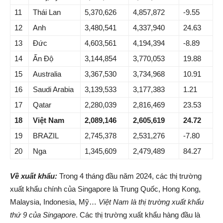
11
Thái Lan
5,370,626
4,857,872
-9.55
12
Anh
3,480,541
4,337,940
24.63
13
Đức
4,603,561
4,194,394
-8.89
14
Ấn Độ
3,144,854
3,770,053
19.88
15
Australia
3,367,530
3,734,968
10.91
16
Saudi Arabia
3,139,533
3,177,383
1.21
17
Qatar
2,280,039
2,816,469
23.53
18
Việt Nam
2,089,146
2,605,619
24.72
19
BRAZIL
2,745,378
2,531,276
-7.80
20
Nga
1,345,609
2,479,489
84.27
Về xuất khẩu:
Trong 4 tháng đầu năm 2024, các thị trường
xuất khẩu chính của Singapore là Trung Quốc, Hong Kong,
Malaysia, Indonesia, Mỹ…
Việt Nam là thị trường xuất khẩu
thứ 9 của Singapore
. Các thị trường xuất khẩu hàng đầu là