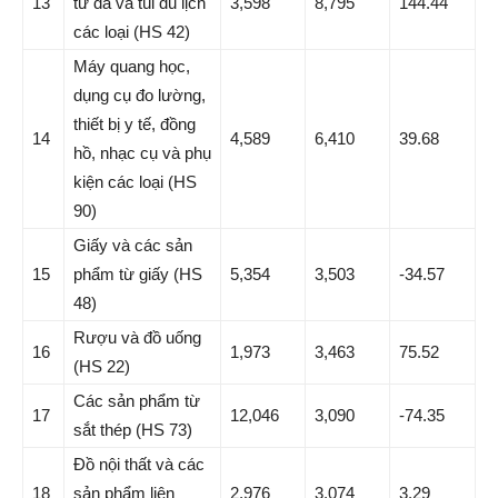
13
từ da và túi du lịch
3,598
8,795
144.44
các loại (HS 42)
Máy quang học,
dụng cụ đo lường,
thiết bị y tế, đồng
14
4,589
6,410
39.68
hồ, nhạc cụ và phụ
kiện các loại (HS
90)
Giấy và các sản
15
phẩm từ giấy (HS
5,354
3,503
-34.57
48)
Rượu và đồ uống
16
1,973
3,463
75.52
(HS 22)
Các sản phẩm từ
17
12,046
3,090
-74.35
sắt thép (HS 73)
Đồ nội thất và các
18
sản phẩm liên
2,976
3,074
3.29