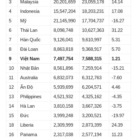
3
Malaysia
20,201,659
23,059,178
14.14
4
Indonesia
15,547,204
18,203,231
17.08
5
Mỹ
21,145,990
17,704,737
-16.27
6
Thái Lan
8,098,748
10,627,363
31.22
7
Hàn Quốc
9,126,041
9,610,997
5.31
8
Đài Loan
8,863,818
9,368,917
5.70
9
Việt Nam
7,497,754
7,588,315
1.21
10
Nhật Bản
8,561,896
7,259,914
-15.21
11
Australia
6,832,073
6,312,763
-7.60
12
Ấn Độ
5,939,699
6,204,571
4.46
13
Philippines
4,521,932
4,325,162
-4.35
14
Hà Lan
3,810,158
3,667,326
-3.75
15
Đức
3,999,248
3,200,521
-19.97
18
Liberia
2,309,999
2,873,399
24.39
16
Panama
2,317,038
2,577,194
11.23