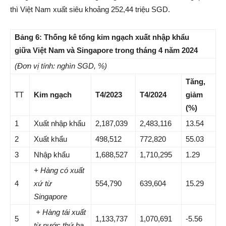
thì Việt Nam xuất siêu khoảng 252,44 triệu SGD.
Bảng 6: Thống kê tổng kim ngạch xuất nhập khẩu
giữa Việt Nam và Singapore trong tháng 4 năm 2024
(Đơn vị tính: nghìn SGD, %)
Tăng,
TT
Kim ngạch
T4/2023
T4/2024
giảm
(%)
1
Xuất nhập khẩu
2,187,039
2,483,116
13.54
2
Xuất khẩu
498,512
772,820
55.03
3
Nhập khẩu
1,688,527
1,710,295
1.29
+ Hàng có xuất
4
xứ từ
554,790
639,604
15.29
Singapore
+ Hàng tái xuất
5
1,133,737
1,070,691
-5.56
từ nước thứ ba