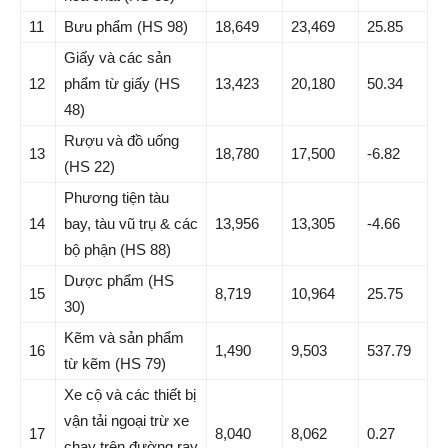
11
Bưu phẩm (HS 98)
18,649
23,469
25.85
Giấy và các sản
12
phẩm từ giấy (HS
13,423
20,180
50.34
48)
Rượu và đồ uống
13
18,780
17,500
-6.82
(HS 22)
Phương tiện tàu
14
bay, tàu vũ trụ & các
13,956
13,305
-4.66
bộ phận (HS 88)
Dược phẩm (HS
15
8,719
10,964
25.75
30)
Kẽm và sản phẩm
16
1,490
9,503
537.79
từ kẽm (HS 79)
Xe cộ và các thiết bị
vận tải ngoại trừ xe
17
8,040
8,062
0.27
chạy trên đường ray