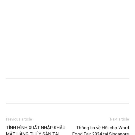
Previous article
Next article
TÌNH HÌNH XUẤT NHẬP KHẨU
Thông tin về Hội chợ Word
MẶT HÀNG THỦY SẢN TẠI
Food Fair 2024 tại Singapore