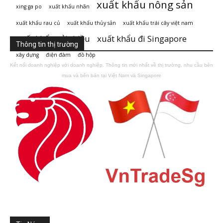
xuất khẩu nông sản
xing ga po
xuất khẩu nhãn
xuất khẩu rau củ
xuất khẩu thủy sản
xuất khẩu trái cây việt nam
xuất khẩu vải thiều
xuất khẩu đi Singapore
Thông tin thị trường
xây dựng
điện đàm
đồ hộp
Kết nối doanh nghiệp với doanh nghiệp. Thông tin mới nhất về thị trường, nhu cầu bên
mua và bên bán tại Việt Nam và Singapore