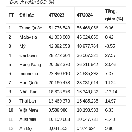
(Đơn vị: nghìn SGD, %)
Tăng,
TT
Đối tác
4T/2023
4T/2024
giảm (%)
1
Trung Quốc
51,776,548
56,466,056
9.06
2
Malaysia
41,803,800
45,324,859
8.42
3
Mỹ
42,382,953
40,877,764
-3.55
4
Đài Loan
28,272,364
36,067,321
27.57
5
Hong Kong
20,092,370
26,211,642
30.46
6
Indonesia
22,990,610
24,685,892
7.37
7
Hàn Quốc
20,160,478
23,031,614
14.24
8
Nhật Bản
18,608,976
16,349,832
-12.14
9
Thái Lan
13,469,373
15,485,235
14.97
10
Việt Nam
9,586,900
10,193,933
6.33
11
Australia
10,199,603
10,047,731
-1.49
12
Ấn Độ
9,084,553
9,974,624
9.80