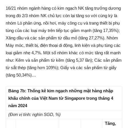
16/21 nhóm ngành hàng có kim ngạch NK tăng trưởng dương
trong đó 2/3 nhóm NK chủ lực còn lại tăng so với cùng kỳ là
nhóm Lò phản ứng, nồi hơi, máy công cụ và trang thiết bị phụ
tùng của các loại máy trên tiếp tục giảm mạnh (tăng 17,35%);
Xăng dầu và các sản phẩm từ dầu mỏ (tăng 27,27%). Nhóm
Máy móc, thiết bị, điện thoại di động, linh kiện và phụ tùng các
loại giảm nhẹ 4,7%. Một số nhóm khác có mức tăng rất mạnh
như: Kẽm và sản phẩm từ kẽm (tăng 5,37 lần); Các sản phẩm
từ sắt thép (tăng hơn 109%); Giấy và các sản phẩm từ giấy
(tăng 50,34%)…
Bảng 7b: Thống kê kim ngạch những mặt hàng nhập
khẩu chính của Việt Nam từ Singapore trong tháng 4
năm 2024
(Đơn vị tính: nghìn SGD, %)
Tăng,