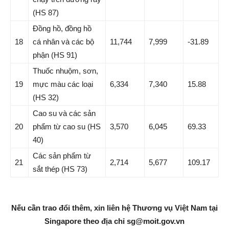
(HS 87)
Đồng hồ, đồng hồ
18
cá nhân và các bộ
11,744
7,999
-31.89
phận (HS 91)
Thuốc nhuộm, sơn,
19
mực màu các loại
6,334
7,340
15.88
(HS 32)
Cao su và các sản
20
phẩm từ cao su (HS
3,570
6,045
69.33
40)
Các sản phẩm từ
21
2,714
5,677
109.17
sắt thép (HS 73)
Nếu cần trao đổi thêm, xin liên hệ Thương vụ Việt Nam tại
Singapore theo địa chỉ
sg@moit.gov.vn