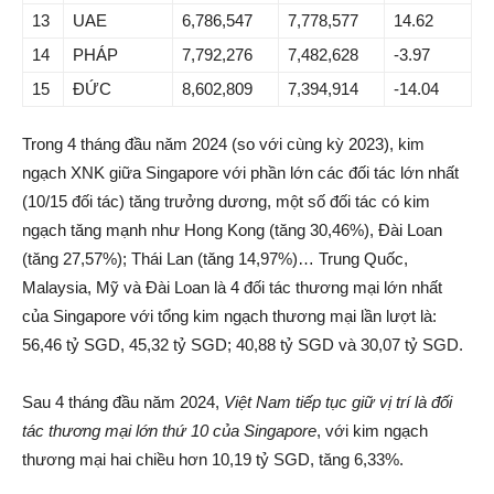
13
UAE
6,786,547
7,778,577
14.62
14
PHÁP
7,792,276
7,482,628
-3.97
15
ĐỨC
8,602,809
7,394,914
-14.04
Trong 4 tháng đầu năm 2024 (so với cùng kỳ 2023), kim
ngạch XNK giữa Singapore với phần lớn các đối tác lớn nhất
(10/15 đối tác) tăng trưởng dương, một số đối tác có kim
ngạch tăng mạnh như Hong Kong (tăng 30,46%), Đài Loan
(tăng 27,57%); Thái Lan (tăng 14,97%)… Trung Quốc,
Malaysia, Mỹ và Đài Loan là 4 đối tác thương mại lớn nhất
của Singapore với tổng kim ngạch thương mại lần lượt là:
56,46 tỷ SGD, 45,32 tỷ SGD; 40,88 tỷ SGD và 30,07 tỷ SGD.
Sau 4 tháng đầu năm 2024,
Việt Nam tiếp tục giữ vị trí là đối
tác thương mại lớn thứ 10 của Singapore
, với kim ngạch
thương mại hai chiều hơn 10,19 tỷ SGD, tăng 6,33%.