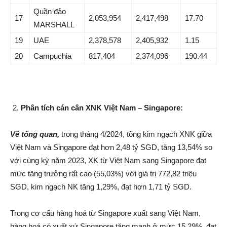
Quần đảo
17
2,053,954
2,417,498
17.70
MARSHALL
19
UAE
2,378,578
2,405,932
1.15
20
Campuchia
817,404
2,374,096
190.44
Phân tích cán cân XNK Việt Nam – Singapore:
Về tổng quan,
trong tháng 4/2024, tổng kim ngạch XNK giữa
Việt Nam và Singapore đạt hơn 2,48 tỷ SGD, tăng 13,54% so
với cùng kỳ năm 2023, XK từ Việt Nam sang Singapore đạt
mức tăng trưởng rất cao (55,03%) với giá trị 772,82 triệu
SGD, kim ngạch NK tăng 1,29%, đạt hơn 1,71 tỷ SGD.
Trong cơ cấu hàng hoá từ Singapore xuất sang Việt Nam,
hàng hoá có xuất xứ Singapore tăng mạnh ở mức 15,29%, đạt