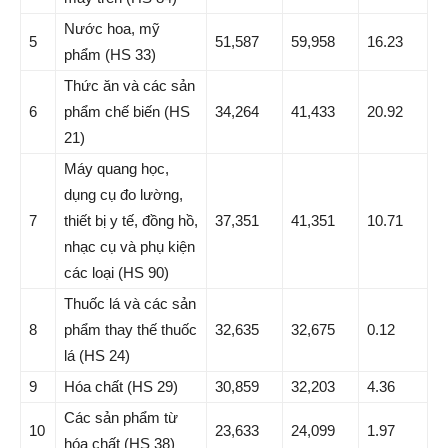
Nước hoa, mỹ
5
51,587
59,958
16.23
phẩm (HS 33)
Thức ăn và các sản
6
phẩm chế biến (HS
34,264
41,433
20.92
21)
Máy quang học,
dụng cụ đo lường,
7
thiết bị y tế, đồng hồ,
37,351
41,351
10.71
nhạc cụ và phụ kiện
các loại (HS 90)
Thuốc lá và các sản
8
phẩm thay thế thuốc
32,635
32,675
0.12
lá (HS 24)
9
Hóa chất (HS 29)
30,859
32,203
4.36
Các sản phẩm từ
10
23,633
24,099
1.97
hóa chất (HS 38)