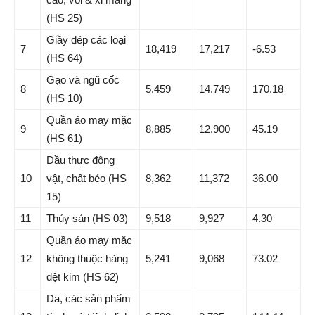
(HS 25)
Giầy dép các loại
7
18,419
17,217
-6.53
(HS 64)
Gạo và ngũ cốc
8
5,459
14,749
170.18
(HS 10)
Quần áo may mặc
9
8,885
12,900
45.19
(HS 61)
Dầu thực động
10
vật, chất béo (HS
8,362
11,372
36.00
15)
11
Thủy sản (HS 03)
9,518
9,927
4.30
Quần áo may mặc
12
không thuộc hàng
5,241
9,068
73.02
dệt kim (HS 62)
Da, các sản phẩm