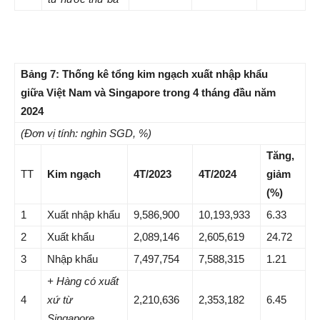
Bảng 7: Thống kê tổng kim ngạch xuất nhập khẩu
giữa Việt Nam và Singapore trong 4 tháng đầu năm
2024
(Đơn vị tính: nghìn SGD, %)
Tăng,
TT
Kim ngạch
4T/2023
4T/2024
giảm
(%)
1
Xuất nhập khẩu
9,586,900
10,193,933
6.33
2
Xuất khẩu
2,089,146
2,605,619
24.72
3
Nhập khẩu
7,497,754
7,588,315
1.21
+ Hàng có xuất
4
xứ từ
2,210,636
2,353,182
6.45
Singapore