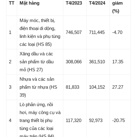
TT
Mặt hàng
T4/2023
T4/2024
giảm
(%)
Máy móc, thiết bị,
điện thoại di dộng,
1
746,507
711,445
-4.70
linh kiện và phụ tùng
các loại (HS 85)
Xăng dầu và các
2
sản phẩm từ dầu
308,066
361,510
17.35
mỏ (HS 27)
Nhựa và các sản
3
phẩm từ nhựa (HS
81,833
104,152
27.27
39)
Lò phản ứng, nồi
hơi, máy công cụ và
4
trang thiết bị phụ
117,320
92,973
-20.75
tùng của các loại
máy trên (HS 84)