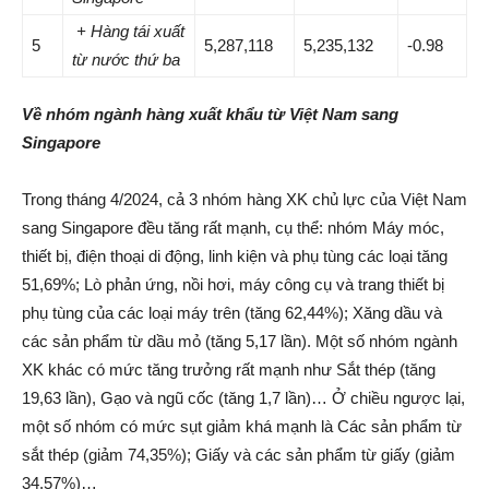
+ Hàng tái xuất
5
5,287,118
5,235,132
-0.98
từ nước thứ ba
Về nhóm ngành hàng xuất khẩu từ Việt Nam sang
Singapore
Trong tháng 4/2024, cả 3 nhóm hàng XK chủ lực của Việt Nam
sang Singapore đều tăng rất mạnh, cụ thể: nhóm Máy móc,
thiết bị, điện thoại di động, linh kiện và phụ tùng các loại tăng
51,69%; Lò phản ứng, nồi hơi, máy công cụ và trang thiết bị
phụ tùng của các loại máy trên (tăng 62,44%); Xăng dầu và
các sản phẩm từ dầu mỏ (tăng 5,17 lần). Một số nhóm ngành
XK khác có mức tăng trưởng rất mạnh như Sắt thép (tăng
19,63 lần), Gạo và ngũ cốc (tăng 1,7 lần)… Ở chiều ngược lại,
một số nhóm có mức sụt giảm khá mạnh là Các sản phẩm từ
sắt thép (giảm 74,35%); Giấy và các sản phẩm từ giấy (giảm
34,57%)…