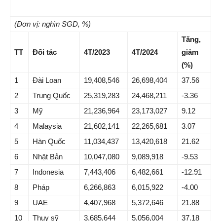
(Đơn vị: nghìn SGD, %)
Tăng,
TT
Đối tác
4T/2023
4T/2024
giảm
(%)
1
Đài Loan
19,408,546
26,698,404
37.56
2
Trung Quốc
25,319,283
24,468,211
-3.36
3
Mỹ
21,236,964
23,173,027
9.12
4
Malaysia
21,602,141
22,265,681
3.07
5
Hàn Quốc
11,034,437
13,420,618
21.62
6
Nhật Bản
10,047,080
9,089,918
-9.53
7
Indonesia
7,443,406
6,482,661
-12.91
8
Pháp
6,266,863
6,015,922
-4.00
9
UAE
4,407,968
5,372,646
21.88
10
Thuỵ sỹ
3,685,644
5,056,004
37.18