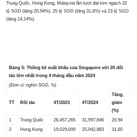
Trung Quốc, Hong Kong, Malaysia lần lượt đạt kim ngạch 32
tỷ SGD (tăng 20,94%), 25 tỷ SGD (tăng 31,6%) và 23 tỷ SGD
(tăng 14,14%).
Bảng 5: Thống kê xuất khẩu của Singapore với 20 đối
tác lớn nhất trong 4 tháng đầu năm 2024
(Đơn vị: nghìn SGD, %)
Tăng,
TT
Đối tác
4T/2023
4T/2024
giảm
(%)
1
Trung Quốc
26,457,265
31,997,846
20.94
2
Hong Kong
19,029,699
25,042,883
31.60