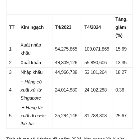
Tăng,
TT
Kim ngạch
T4/2023
T4/2024
giảm
(%)
Xuất nhập
1
94,275,865
109,071,869
15.69
khẩu
2
Xuất khẩu
49,309,126
55,890,606
13.35
3
Nhập khẩu
44,966,738
53,181,264
18.27
+ Hàng có
4
xuất xứ từ
24,014,980
24,102,298
0.36
Singapore
+ Hàng tái
5
xuất đi nước
25,294,146
31,788,308
25.67
thứ ba