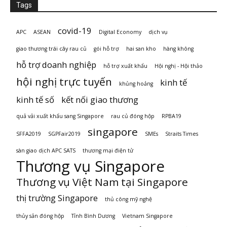
Tags
covid-19
APC
ASEAN
Digital Economy
dịch vụ
giao thương trái cây rau củ
gói hỗ trợ
hai san kho
hàng không
hỗ trợ doanh nghiệp
hỗ trợ xuất khẩu
Hội nghị - Hội thảo
hội nghị trực tuyến
kinh tế
khủng hoảng
kinh tế số
kết nối giao thương
quả vải xuất khẩu sang Singapore
rau củ đóng hộp
RPBA19
singapore
SFFA2019
SGPFair2019
SMEs
Straits Times
sàn giao dịch APC SATS
thương mại điện tử
Thương vụ Singapore
Thương vụ Việt Nam tại Singapore
thị trường Singapore
thủ công mỹ nghệ
thủy sản đóng hộp
Tỉnh Bình Dương
Vietnam Singapore