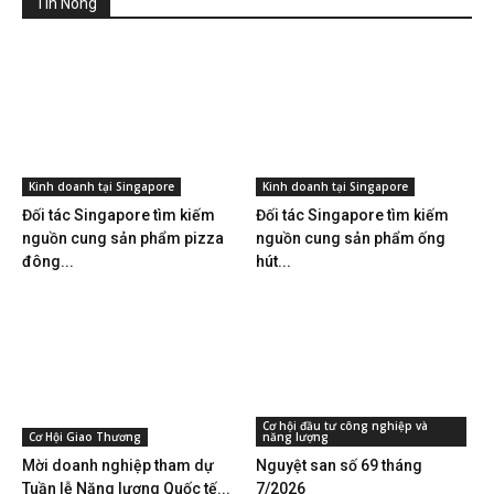
Tin Nóng
Kinh doanh tại Singapore
Kinh doanh tại Singapore
Đối tác Singapore tìm kiếm
Đối tác Singapore tìm kiếm
nguồn cung sản phẩm pizza
nguồn cung sản phẩm ống
đông...
hút...
Cơ hội đầu tư công nghiệp và
Cơ Hội Giao Thương
năng lượng
Mời doanh nghiệp tham dự
Nguyệt san số 69 tháng
Tuần lễ Năng lượng Quốc tế...
7/2026