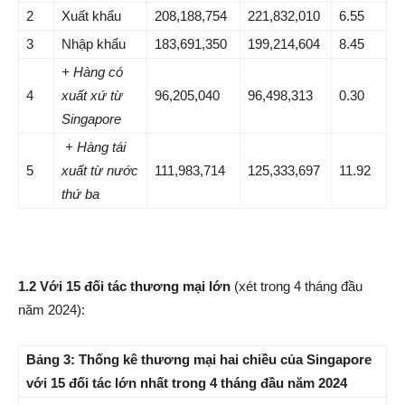
2
Xuất khẩu
208,188,754
221,832,010
6.55
3
Nhập khẩu
183,691,350
199,214,604
8.45
+ Hàng có
4
xuất xứ từ
96,205,040
96,498,313
0.30
Singapore
+ Hàng tái
5
xuất từ nước
111,983,714
125,333,697
11.92
thứ ba
1.2 Với 15 đối tác thương mại lớn
(xét trong 4 tháng đầu
năm 2024):
Bảng 3: Thống kê thương mại hai chiều của Singapore
với 15 đối tác lớn nhất trong 4 tháng đầu năm 2024