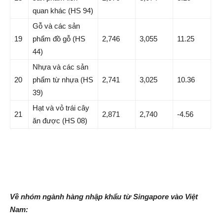
quan khác (HS 94)
Gỗ và các sản
19
phẩm đồ gỗ (HS
2,746
3,055
11.25
44)
Nhựa và các sản
20
phẩm từ nhựa (HS
2,741
3,025
10.36
39)
Hạt và vỏ trái cây
21
2,871
2,740
-4.56
ăn được (HS 08)
Về nhóm ngành
hàng
nhập khẩu
từ Singapore vào Việt
Nam: