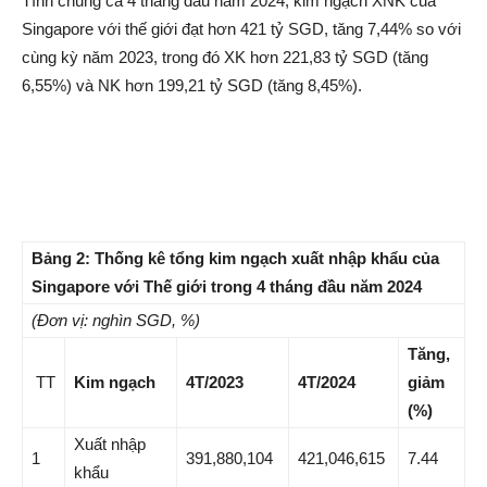
Tính chung cả 4 tháng đầu năm 2024, kim ngạch XNK của
Singapore với thế giới đạt hơn 421 tỷ SGD, tăng 7,44% so với
cùng kỳ năm 2023, trong đó XK hơn 221,83 tỷ SGD (tăng
6,55%) và NK hơn 199,21 tỷ SGD (tăng 8,45%).
Bảng
2
: Thống kê tổng kim ngạch xuất nhập khẩu của
Singapore với Thế giới trong 4 tháng đầu năm 2024
(Đơn vị: nghìn SGD, %)
Tăng,
TT
Kim ngạch
4T/2023
4T/2024
giảm
(%)
Xuất nhập
1
391,880,104
421,046,615
7.44
khẩu