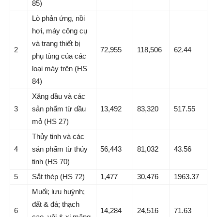
85)
Lò phản ứng, nồi
hơi, máy công cụ
và trang thiết bị
2
72,955
118,506
62.44
phụ tùng của các
loại máy trên (HS
84)
Xăng dầu và các
3
sản phẩm từ dầu
13,492
83,320
517.55
mỏ (HS 27)
Thủy tinh và các
4
sản phẩm từ thủy
56,443
81,032
43.56
tinh (HS 70)
5
Sắt thép (HS 72)
1,477
30,476
1963.37
Muối; lưu huỳnh;
đất & đá; thạch
6
14,284
24,516
71.63
cao, vôi & xi măng