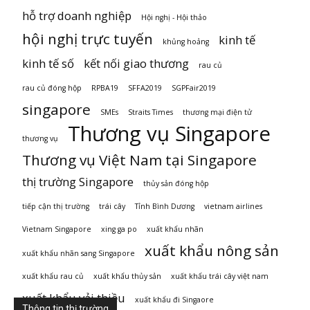
hỗ trợ doanh nghiệp
Hội nghị - Hội thảo
hội nghị trực tuyến
kinh tế
khủng hoảng
kinh tế số
kết nối giao thương
rau củ
rau củ đóng hộp
RPBA19
SFFA2019
SGPFair2019
singapore
SMEs
Straits Times
thương mại điện tử
Thương vụ Singapore
thương vụ
Thương vụ Việt Nam tại Singapore
thị trường Singapore
thủy sản đóng hộp
tiếp cận thị trường
trái cây
Tỉnh Bình Dương
vietnam airlines
Vietnam Singapore
xing ga po
xuất khẩu nhãn
xuất khẩu nông sản
xuất khẩu nhãn sang Singapore
xuất khẩu rau củ
xuất khẩu thủy sản
xuất khẩu trái cây việt nam
xuất khẩu vải thiều
xuất khẩu đi Singaore
Thông tin thị trường