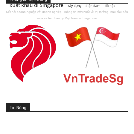
xuất khẩu đi Singapore
xây dựng
điện đàm
đồ hộp
Kết nối doanh nghiệp với doanh nghiệp. Thông tin mới nhất về thị trường, nhu cầu bên
mua và bên bán tại Việt Nam và Singapore
Tin Nóng