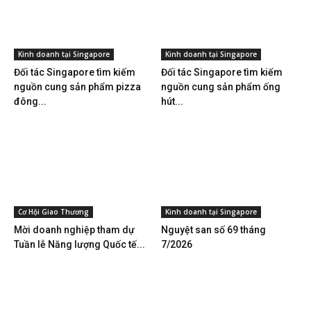
Kinh doanh tại Singapore
Kinh doanh tại Singapore
Đối tác Singapore tìm kiếm
Đối tác Singapore tìm kiếm
nguồn cung sản phẩm pizza
nguồn cung sản phẩm ống
đông...
hút...
Cơ Hội Giao Thương
Kinh doanh tại Singapore
Mời doanh nghiệp tham dự
Nguyệt san số 69 tháng
Tuần lễ Năng lượng Quốc tế...
7/2026