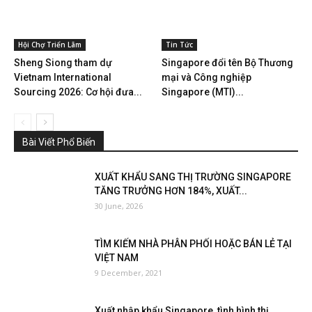
Hội Chợ Triển Lãm
Tin Tức
Sheng Siong tham dự
Singapore đổi tên Bộ Thương
Vietnam International
mại và Công nghiệp
Sourcing 2026: Cơ hội đưa...
Singapore (MTI)...
Bài Viết Phổ Biến
XUẤT KHẨU SANG THỊ TRƯỜNG SINGAPORE
TĂNG TRƯỞNG HƠN 184%, XUẤT...
30 June, 2026
TÌM KIẾM NHÀ PHÂN PHỐI HOẶC BÁN LẺ TẠI
VIỆT NAM
9 December, 2021
Xuất nhập khẩu Singapore, tình hình thị