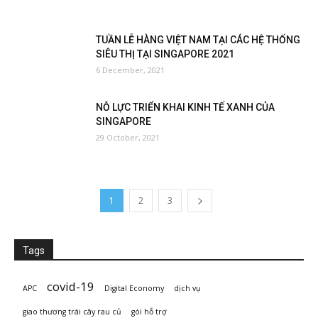
TUẦN LỄ HÀNG VIỆT NAM TẠI CÁC HỆ THỐNG
SIÊU THỊ TẠI SINGAPORE 2021
6 December, 2021
NỖ LỰC TRIỂN KHAI KINH TẾ XANH CỦA
SINGAPORE
29 October, 2021
1
2
3
Tags
covid-19
APC
Digital Economy
dịch vụ
giao thương trái cây rau củ
gói hỗ trợ