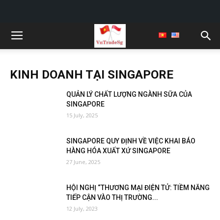
KINH DOANH TẠI SINGAPORE
QUẢN LÝ CHẤT LƯỢNG NGÀNH SỮA CỦA
SINGAPORE
15 July, 2025
SINGAPORE QUY ĐỊNH VỀ VIỆC KHAI BÁO
HÀNG HÓA XUẤT XỨ SINGAPORE
27 June, 2025
HỘI NGHỊ “THƯƠNG MẠI ĐIỆN TỬ: TIỀM NĂNG
TIẾP CẬN VÀO THỊ TRƯỜNG...
12 July, 2023