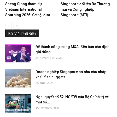
Sheng Siong tham dự
Singapore đổi tên Bộ Thương
Vietnam International
mại và Công nghiệp
Sourcing 2026: Cơ hội đưa...
Singapore (MTI)...
Bài Viết Phổ Biến
Để thành công trong M&A: Bên bán cần định
giá đúng...
24 November, 2020
Doanh nghiệp Singapore có nhu cầu nhập
khẩu fish nuggets
25 June, 2023
Nghị quyết số 52-NQ/TW của Bộ Chính trị về
một số...
15 October, 2020