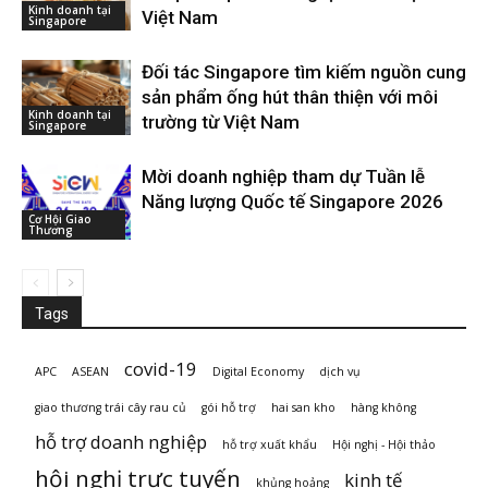
Kinh doanh tại
Việt Nam
Singapore
Đối tác Singapore tìm kiếm nguồn cung
sản phẩm ống hút thân thiện với môi
Kinh doanh tại
trường từ Việt Nam
Singapore
Mời doanh nghiệp tham dự Tuần lễ
Năng lượng Quốc tế Singapore 2026
Cơ Hội Giao
Thương
Tags
covid-19
APC
ASEAN
Digital Economy
dịch vụ
giao thương trái cây rau củ
gói hỗ trợ
hai san kho
hàng không
hỗ trợ doanh nghiệp
hỗ trợ xuất khẩu
Hội nghị - Hội thảo
hội nghị trực tuyến
kinh tế
khủng hoảng