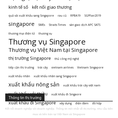
kinh tế số
kết nối giao thương
quả vải xuất khẩu sang Singapore
rau củ
RPBA19
SGPFair2019
singapore
SMEs
Straits Times
sàn giao dịch APC SATS
thương mại điện tử
thương vụ
Thương vụ Singapore
Thương vụ Việt Nam tại Singapore
thị trường Singapore
thủ công mỹ nghệ
tiếp cận thị trường
trái cây
vietnam airlines
Vietnam Singapore
xuất khẩu nhãn
xuất khẩu nhãn sang Singapore
xuất khẩu nông sản
xuất khẩu trái cây việt nam
xuất khẩu vải thiều
xuất khẩu đi Singaore
Thông tin thị trường
xuất khẩu đi Singapore
xây dựng
điện đàm
đồ hộp
Kết nối doanh nghiệp với doanh nghiệp. Thông tin mới nhất về thị trường, nhu cầu bên
mua và bên bán tại Việt Nam và Singapore