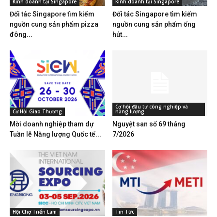
Kinh doanh tại Singapore
Kinh doanh tại Singapore
Đối tác Singapore tìm kiếm
Đối tác Singapore tìm kiếm
nguồn cung sản phẩm pizza
nguồn cung sản phẩm ống
đông...
hút...
Cơ hội đầu tư công nghiệp và
Cơ Hội Giao Thương
năng lượng
Mời doanh nghiệp tham dự
Nguyệt san số 69 tháng
Tuần lễ Năng lượng Quốc tế...
7/2026
Hội Chợ Triển Lãm
Tin Tức