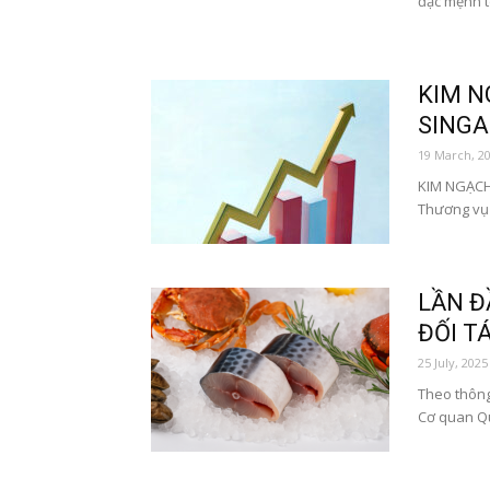
đặc mệnh t
KIM N
SINGA
19 March, 2
KIM NGẠCH
Thương vụ 
LẦN Đ
ĐỐI T
25 July, 2025
Theo thông
Cơ quan Qu