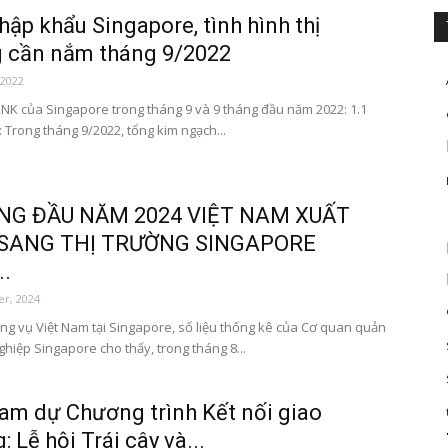
hập khẩu Singapore, tình hình thị
 cần nắm tháng 9/2022
 2022
XNK của Singapore trong tháng 9 và 9 tháng đầu năm 2022: 1.1
 Trong tháng 9/2022, tổng kim ngạch...
NG ĐẦU NĂM 2024 VIỆT NAM XUẤT
SANG THỊ TRƯỜNG SINGAPORE
.
r, 2024
g vụ Việt Nam tại Singapore, số liệu thống kê của Cơ quan quản
hiệp Singapore cho thấy, trong tháng 8...
am dự Chương trình Kết nối giao
 Lễ hội Trái cây và...