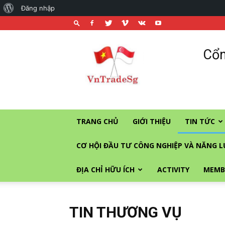
About
Đăng nhập
WordPress
Cổng
Cổn
thương
mại
và
đầu
tư
vào
TRANG CHỦ
GIỚI THIỆU
TIN TỨC
Singapore
CƠ HỘI ĐẦU TƯ CÔNG NGHIỆP VÀ NĂNG 
ĐỊA CHỈ HỮU ÍCH
ACTIVITY
MEMB
TIN THƯƠNG VỤ