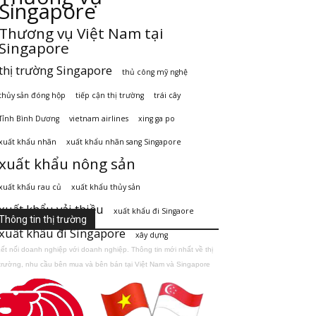
Singapore
Thương vụ Việt Nam tại
Singapore
thị trường Singapore
thủ công mỹ nghệ
thủy sản đóng hộp
tiếp cận thị trường
trái cây
Tỉnh Bình Dương
vietnam airlines
xing ga po
xuất khẩu nhãn
xuất khẩu nhãn sang Singapore
xuất khẩu nông sản
xuất khẩu rau củ
xuất khẩu thủy sản
xuất khẩu vải thiều
xuất khẩu đi Singaore
Thông tin thị trường
xuất khẩu đi Singapore
xây dựng
ết nối doanh nghiệp với doanh nghiệp. Thông tin mới nhất về thị
trường, nhu cầu bên mua và bên bán tại Việt Nam và Singapore