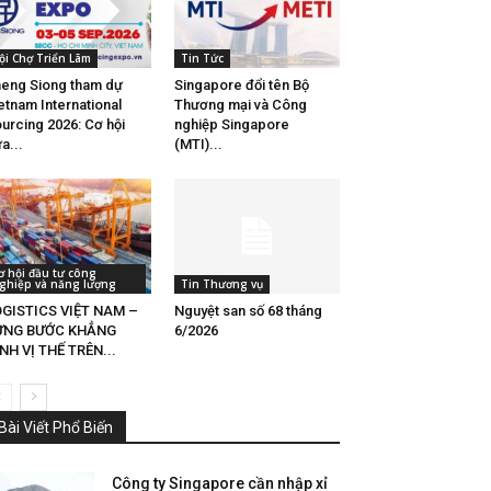
ội Chợ Triển Lãm
Tin Tức
eng Siong tham dự
Singapore đổi tên Bộ
etnam International
Thương mại và Công
urcing 2026: Cơ hội
nghiệp Singapore
a...
(MTI)...
ơ hội đầu tư công
ghiệp và năng lượng
Tin Thương vụ
GISTICS VIỆT NAM –
Nguyệt san số 68 tháng
ỪNG BƯỚC KHẲNG
6/2026
NH VỊ THẾ TRÊN...
Bài Viết Phổ Biến
Công ty Singapore cần nhập xỉ