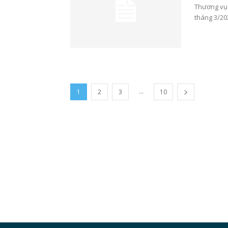
Thương vụ 
tháng 3/202
...
1
2
3
10