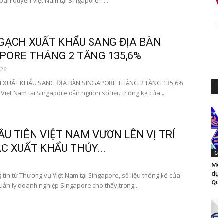
oàn quyền Việt Nam tại Singapore –...
GẠCH XUẤT KHẨU SANG ĐỊA BÀN
PORE THÁNG 2 TĂNG 135,6%
026
 XUẤT KHẨU SANG ĐỊA BÀN SINGAPORE THÁNG 2 TĂNG 135,6%
Việt Nam tại Singapore dẫn nguồn số liệu thống kê của...
ẦU TIÊN VIỆT NAM VƯƠN LÊN VỊ TRÍ
ÁC XUẤT KHẨU THỦY...
C
Mờ
dự
 tin từ Thương vụ Việt Nam tại Singapore, số liệu thống kê của
Qu
ản lý doanh nghiệp Singapore cho thấy,trong...