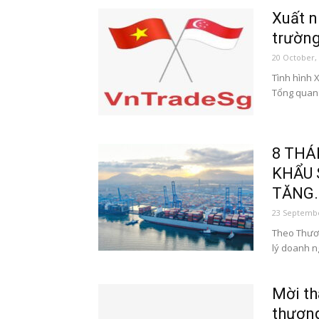
Xuất n
trường
20 October,
Tình hình 
Tổng quan:
8 THÁ
KHẨU 
TĂNG..
23 Septembe
Theo Thươn
lý doanh ng
Mời th
thương: