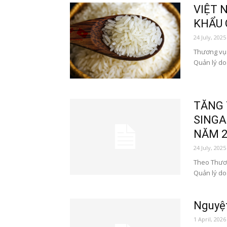
VIỆT 
KHẨU 
24 July, 2025
Thương vụ 
Quản lý doa
TĂNG 
SINGA
NĂM 2
24 July, 2025
Theo Thươn
Quản lý do
Nguyệt
1 April, 2026