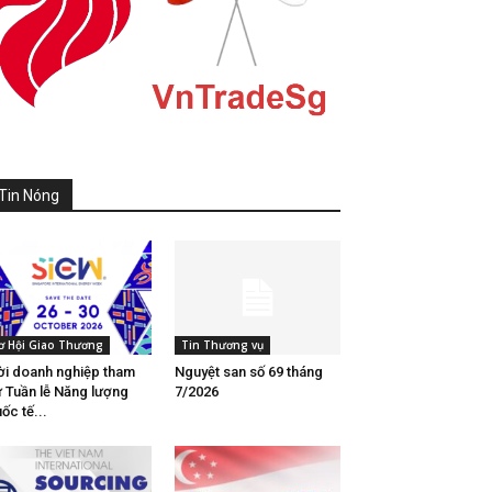
Tin Nóng
ơ Hội Giao Thương
Tin Thương vụ
i doanh nghiệp tham
Nguyệt san số 69 tháng
 Tuần lễ Năng lượng
7/2026
ốc tế...