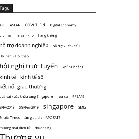
Tags
covid-19
APC
ASEAN
Digital Economy
dịch vụ
hai san kho
hàng không
hỗ trợ doanh nghiệp
hỗ trợ xuất khẩu
Hội nghị - Hội thảo
hội nghị trực tuyến
khủng hoảng
kinh tế
kinh tế số
kết nối giao thương
quả vải xuất khẩu sang Singapore
rau củ
RPBA19
singapore
SFFA2019
SGPFair2019
SMEs
Straits Times
sàn giao dịch APC SATS
thương mại điện tử
thương vụ
Thương vụ