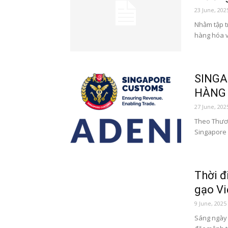
23 June, 202
Nhằm tập t
hàng hóa v
SINGA
HÀNG 
27 June, 202
Theo Thươn
Singapore 
Thời đ
gạo Vi
9 June, 2025
Sáng ngày 0