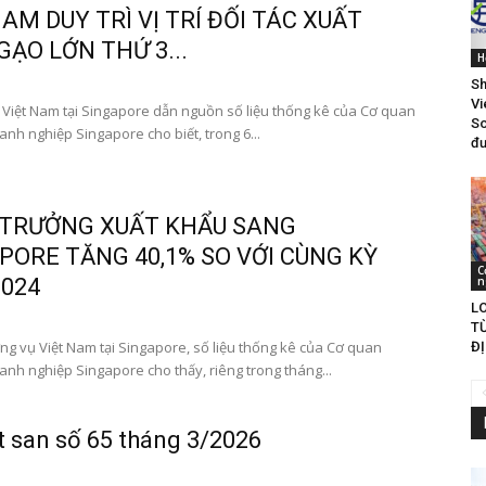
NAM DUY TRÌ VỊ TRÍ ĐỐI TÁC XUẤT
GẠO LỚN THỨ 3...
H
Sh
Vi
Việt Nam tại Singapore dẫn nguồn số liệu thống kê của Cơ quan
So
nh nghiệp Singapore cho biết, trong 6...
đư
TRƯỞNG XUẤT KHẨU SANG
PORE TĂNG 40,1% SO VỚI CÙNG KỲ
C
n
024
LO
T
g vụ Việt Nam tại Singapore, số liệu thống kê của Cơ quan
ĐỊ
anh nghiệp Singapore cho thấy, riêng trong tháng...
 san số 65 tháng 3/2026