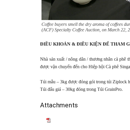
Coffee buyers smell the dry aroma of coffees du
(ACF) Specialty Coffee Auction, on March 22,
ĐIỀU KHOẢN & ĐIỀU KIỆN ĐỂ THAM G
Nhà sản xuất / nông dân / thương nhân cà phê t
được vận chuyển đến cho Hiệp hội Cà phê Sing
Túi mẫu – 3kg được đóng gói trong túi Ziplock h
Túi đấu giá – 30kg đóng trong Túi GrainPro.
Attachments