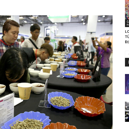
C
n
LO
T
ĐỊ