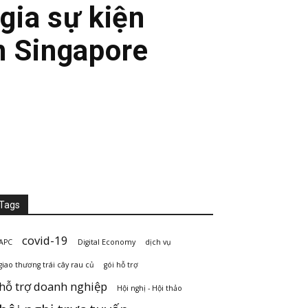
gia sự kiện
n Singapore
Tags
covid-19
APC
Digital Economy
dịch vụ
giao thương trái cây rau củ
gói hỗ trợ
hỗ trợ doanh nghiệp
Hội nghị - Hội thảo