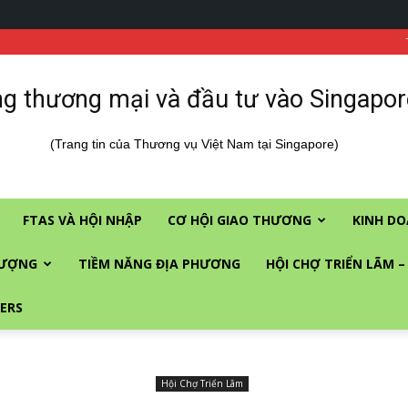
g thương mại và đầu tư vào Singapor
(Trang tin của Thương vụ Việt Nam tại Singapore)
FTAS VÀ HỘI NHẬP
CƠ HỘI GIAO THƯƠNG
KINH DO
LƯỢNG
TIỀM NĂNG ĐỊA PHƯƠNG
HỘI CHỢ TRIỂN LÃM –
ERS
Hội Chợ Triển Lãm