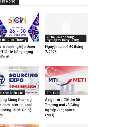
Tin Nóng
Cơ hội đầu tư công
ơ Hội Giao Thương
nghiệp và năng lượng
i doanh nghiệp tham
Nguyệt san số 69 tháng
 Tuần lễ Năng lượng
7/2026
ốc tế...
ội Chợ Triển Lãm
Tin Tức
eng Siong tham dự
Singapore đổi tên Bộ
etnam International
Thương mại và Công
urcing 2026: Cơ hội
nghiệp Singapore
a...
(MTI)...