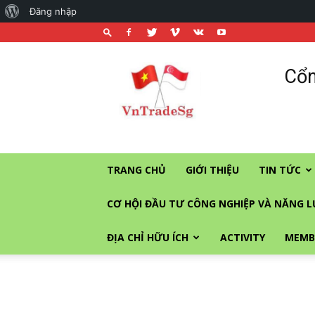
About
Đăng nhập
WordPress
Cổng
Cổn
thương
mại
và
đầu
tư
vào
TRANG CHỦ
GIỚI THIỆU
TIN TỨC
Singapore
CƠ HỘI ĐẦU TƯ CÔNG NGHIỆP VÀ NĂNG 
ĐỊA CHỈ HỮU ÍCH
ACTIVITY
MEMB