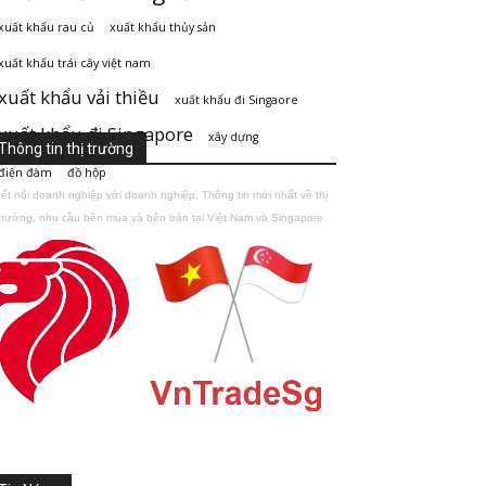
xuất khẩu rau củ
xuất khẩu thủy sản
xuất khẩu trái cây việt nam
xuất khẩu vải thiều
xuất khẩu đi Singaore
xuất khẩu đi Singapore
xây dựng
Thông tin thị trường
điện đàm
đồ hộp
ết nối doanh nghiệp với doanh nghiệp. Thông tin mới nhất về thị
trường, nhu cầu bên mua và bên bán tại Việt Nam và Singapore