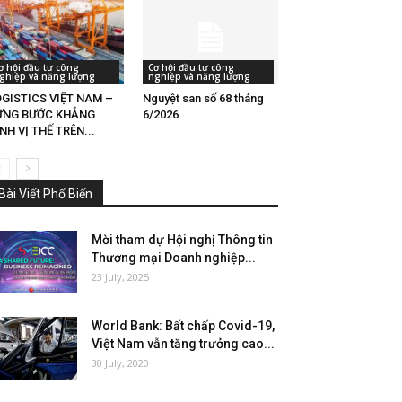
ơ hội đầu tư công
Cơ hội đầu tư công
ghiệp và năng lượng
nghiệp và năng lượng
GISTICS VIỆT NAM –
Nguyệt san số 68 tháng
ỪNG BƯỚC KHẲNG
6/2026
NH VỊ THẾ TRÊN...
Bài Viết Phổ Biến
Mời tham dự Hội nghị Thông tin
Thương mại Doanh nghiệp...
23 July, 2025
World Bank: Bất chấp Covid-19,
Việt Nam vẫn tăng trưởng cao...
30 July, 2020