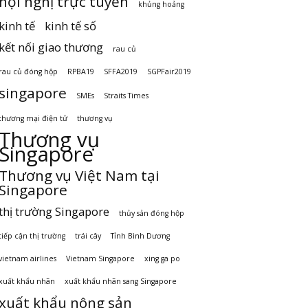
hội nghị trực tuyến
khủng hoảng
kinh tế
kinh tế số
kết nối giao thương
rau củ
rau củ đóng hộp
RPBA19
SFFA2019
SGPFair2019
singapore
SMEs
Straits Times
thương mại điện tử
thương vụ
Thương vụ
Singapore
Thương vụ Việt Nam tại
Singapore
thị trường Singapore
thủy sản đóng hộp
tiếp cận thị trường
trái cây
Tỉnh Bình Dương
vietnam airlines
Vietnam Singapore
xing ga po
xuất khẩu nhãn
xuất khẩu nhãn sang Singapore
xuất khẩu nông sản