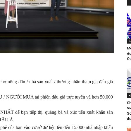
C
Mờ
dự
Qu
ho nông dân / nhà sản xuất / thương nhân tham gia đấu giá
H
/ NGƯỜI MUA tại phiên đấu giá trực tuyến và hơn 50.000
Sh
Vi
HẤT để bạn tiếp thị, quảng bá và xúc tiến xuất khẩu sản
So
đư
CHÂU Á.
 phê của bạn vào cơ sở dữ liệu lên đến 15.000 nhà nhập khẩu