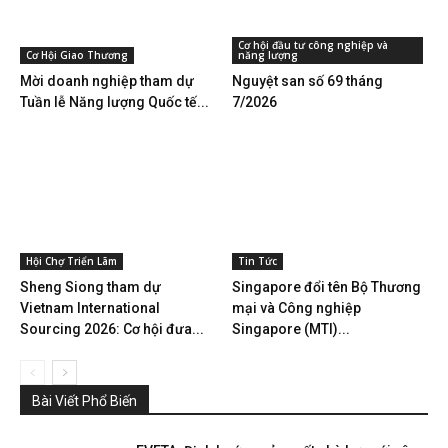
Cơ hội đầu tư công nghiệp và
Cơ Hội Giao Thương
năng lượng
Mời doanh nghiệp tham dự
Nguyệt san số 69 tháng
Tuần lễ Năng lượng Quốc tế...
7/2026
Hội Chợ Triển Lãm
Tin Tức
Sheng Siong tham dự
Singapore đổi tên Bộ Thương
Vietnam International
mại và Công nghiệp
Sourcing 2026: Cơ hội đưa...
Singapore (MTI)...
Bài Viết Phổ Biến