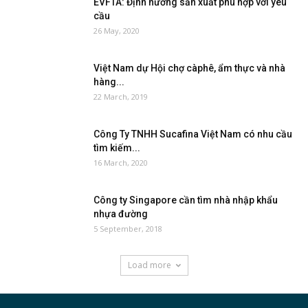
EVFTA: Định hướng sản xuất phù hợp với yêu
cầu
26 May, 2020
Việt Nam dự Hội chợ càphê, ẩm thực và nhà
hàng...
22 March, 2019
Công Ty TNHH Sucafina Việt Nam có nhu cầu
tìm kiếm...
16 March, 2020
Công ty Singapore cần tìm nhà nhập khẩu
nhựa đường
5 September, 2018
Load more