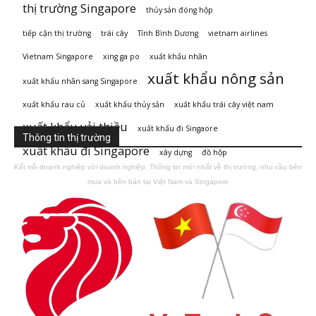
thị trường Singapore
thủy sản đóng hộp
tiếp cận thị trường
trái cây
Tỉnh Bình Dương
vietnam airlines
Vietnam Singapore
xing ga po
xuất khẩu nhãn
xuất khẩu nông sản
xuất khẩu nhãn sang Singapore
xuất khẩu rau củ
xuất khẩu thủy sản
xuất khẩu trái cây việt nam
xuất khẩu vải thiều
xuất khẩu đi Singaore
Thông tin thị trường
xuất khẩu đi Singapore
xây dựng
đồ hộp
Kết nối doanh nghiệp với doanh nghiệp. Thông tin mới nhất về thị trường, nhu cầu bên
mua và bên bán tại Việt Nam và Singapore