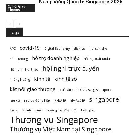
Năng lượng Quốc tế Singapore 2026
Cơ Hội Giao
Thương
Tags
covid-19
APC
Digital Economy
dịch vụ
hai san kho
hỗ trợ doanh nghiệp
hàng không
hỗ trợ xuất khẩu
hội nghị trực tuyến
Hội nghị - Hội thảo
kinh tế
kinh tế số
khủng hoảng
kết nối giao thương
quả vải xuất khẩu sang Singapore
singapore
rau củ
rau củ đóng hộp
RPBA19
SFFA2019
SMEs
Straits Times
thương mại điện tử
thương vụ
Thương vụ Singapore
Thương vụ Việt Nam tại Singapore