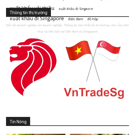
xuất khẩu vải thiều
xuất khẩu đi Singaore
Thông tin thị trường
xuất khẩu đi Singapore
điện đàm
đồ hộp
Kết nối doanh nghiệp với doanh nghiệp. Thông tin mới nhất về thị trường, nhu cầu bên
mua và bên bán tại Việt Nam và Singapore
Tin Nóng