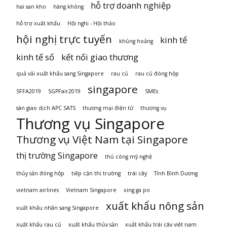
hỗ trợ doanh nghiệp
hai san kho
hàng không
hỗ trợ xuất khẩu
Hội nghị - Hội thảo
hội nghị trực tuyến
kinh tế
khủng hoảng
kinh tế số
kết nối giao thương
quả vải xuất khẩu sang Singapore
rau củ
rau củ đóng hộp
singapore
SFFA2019
SGPFair2019
SMEs
sàn giao dịch APC SATS
thương mại điện tử
thương vụ
Thương vụ Singapore
Thương vụ Việt Nam tại Singapore
thị trường Singapore
thủ công mỹ nghệ
thủy sản đóng hộp
tiếp cận thị trường
trái cây
Tỉnh Bình Dương
vietnam airlines
Vietnam Singapore
xing ga po
xuất khẩu nông sản
xuất khẩu nhãn sang Singapore
xuất khẩu rau củ
xuất khẩu thủy sản
xuất khẩu trái cây việt nam