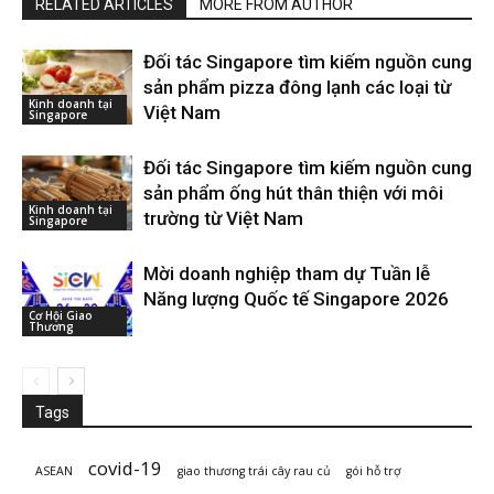
RELATED ARTICLES
MORE FROM AUTHOR
Đối tác Singapore tìm kiếm nguồn cung
sản phẩm pizza đông lạnh các loại từ
Kinh doanh tại
Việt Nam
Singapore
Đối tác Singapore tìm kiếm nguồn cung
sản phẩm ống hút thân thiện với môi
Kinh doanh tại
trường từ Việt Nam
Singapore
Mời doanh nghiệp tham dự Tuần lễ
Năng lượng Quốc tế Singapore 2026
Cơ Hội Giao
Thương
Tags
covid-19
ASEAN
giao thương trái cây rau củ
gói hỗ trợ