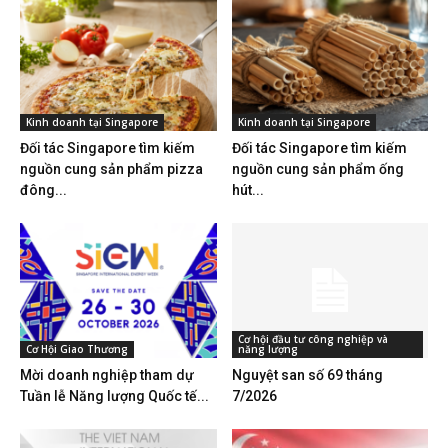
Kinh doanh tại Singapore
Kinh doanh tại Singapore
Đối tác Singapore tìm kiếm
Đối tác Singapore tìm kiếm
nguồn cung sản phẩm pizza
nguồn cung sản phẩm ống
đông...
hút...
Cơ hội đầu tư công nghiệp và
Cơ Hội Giao Thương
năng lượng
Mời doanh nghiệp tham dự
Nguyệt san số 69 tháng
Tuần lễ Năng lượng Quốc tế...
7/2026