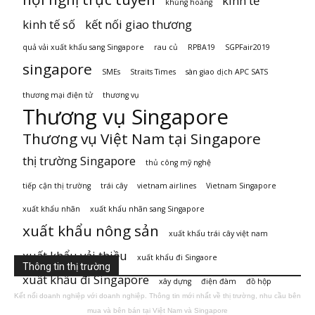
kinh tế
khủng hoảng
kinh tế số
kết nối giao thương
quả vải xuất khẩu sang Singapore
rau củ
RPBA19
SGPFair2019
singapore
SMEs
Straits Times
sàn giao dịch APC SATS
thương mại điện tử
thương vụ
Thương vụ Singapore
Thương vụ Việt Nam tại Singapore
thị trường Singapore
thủ công mỹ nghệ
tiếp cận thị trường
trái cây
vietnam airlines
Vietnam Singapore
xuất khẩu nhãn
xuất khẩu nhãn sang Singapore
xuất khẩu nông sản
xuất khẩu trái cây việt nam
xuất khẩu vải thiều
xuất khẩu đi Singaore
Thông tin thị trường
xuất khẩu đi Singapore
xây dựng
điện đàm
đồ hộp
Kết nối doanh nghiệp với doanh nghiệp. Thông tin mới nhất về thị trường, nhu cầu bên
mua và bên bán tại Việt Nam và Singapore