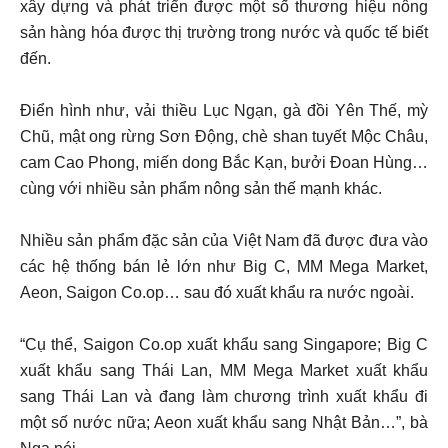
xây dựng và phát triển được một số thương hiệu nông
sản hàng hóa được thị trường trong nước và quốc tế biết
đến.
Điển hình như, vải thiều Lục Ngạn, gà đồi Yên Thế, mỳ
Chũ, mật ong rừng Sơn Động, chè shan tuyết Mộc Châu,
cam Cao Phong, miến dong Bắc Kạn, bưởi Đoan Hùng…
cùng với nhiều sản phẩm nông sản thế mạnh khác.
Nhiều sản phẩm đặc sản của Việt Nam đã được đưa vào
các hệ thống bán lẻ lớn như Big C, MM Mega Market,
Aeon, Saigon Co.op… sau đó xuất khẩu ra nước ngoài.
“Cụ thể, Saigon Co.op xuất khẩu sang Singapore; Big C
xuất khẩu sang Thái Lan, MM Mega Market xuất khẩu
sang Thái Lan và đang làm chương trình xuất khẩu đi
một số nước nữa; Aeon xuất khẩu sang Nhật Bản…”, bà