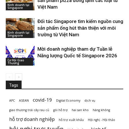
sản phẩm pizza đông lạnh các loại từ
Kinh doanh tại
Việt Nam
Singapore
Đối tác Singapore tìm kiếm nguồn cung
sản phẩm ống hút thân thiện với môi
Kinh doanh tại
trường từ Việt Nam
Singapore
Mời doanh nghiệp tham dự Tuần lễ
Năng lượng Quốc tế Singapore 2026
Cơ Hội Giao
Thương
Tags
covid-19
APC
ASEAN
Digital Economy
dịch vụ
giao thương trái cây rau củ
gói hỗ trợ
hai san kho
hàng không
hỗ trợ doanh nghiệp
hỗ trợ xuất khẩu
Hội nghị - Hội thảo
hội nghị trực tuyến