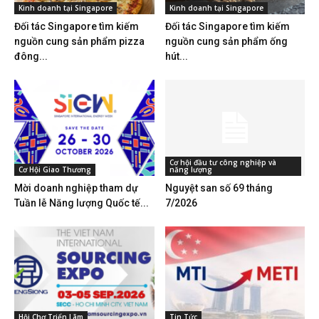
Kinh doanh tại Singapore
Kinh doanh tại Singapore
Đối tác Singapore tìm kiếm
Đối tác Singapore tìm kiếm
nguồn cung sản phẩm pizza
nguồn cung sản phẩm ống
đông...
hút...
Cơ hội đầu tư công nghiệp và
Cơ Hội Giao Thương
năng lượng
Mời doanh nghiệp tham dự
Nguyệt san số 69 tháng
Tuần lễ Năng lượng Quốc tế...
7/2026
Hội Chợ Triển Lãm
Tin Tức