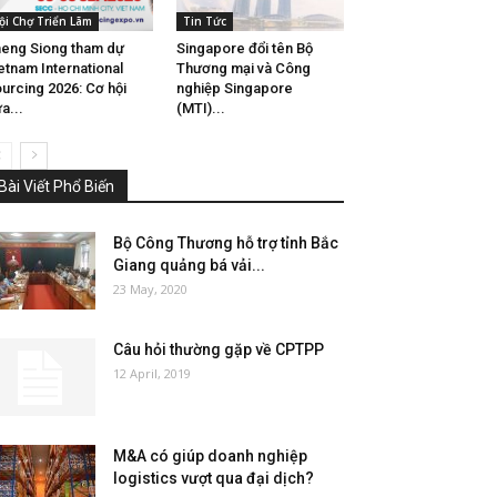
ội Chợ Triển Lãm
Tin Tức
eng Siong tham dự
Singapore đổi tên Bộ
etnam International
Thương mại và Công
urcing 2026: Cơ hội
nghiệp Singapore
a...
(MTI)...
Bài Viết Phổ Biến
Bộ Công Thương hỗ trợ tỉnh Bắc
Giang quảng bá vải...
23 May, 2020
Câu hỏi thường gặp về CPTPP
12 April, 2019
M&A có giúp doanh nghiệp
logistics vượt qua đại dịch?