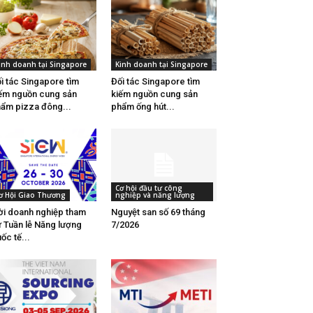
inh doanh tại Singapore
Kinh doanh tại Singapore
i tác Singapore tìm
Đối tác Singapore tìm
ếm nguồn cung sản
kiếm nguồn cung sản
ẩm pizza đông...
phẩm ống hút...
Cơ hội đầu tư công
ơ Hội Giao Thương
nghiệp và năng lượng
i doanh nghiệp tham
Nguyệt san số 69 tháng
 Tuần lễ Năng lượng
7/2026
ốc tế...