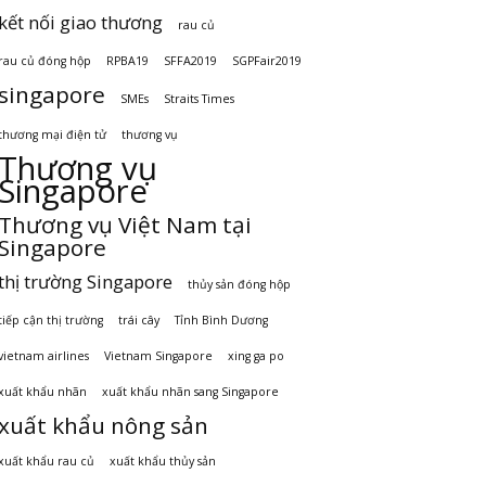
kết nối giao thương
rau củ
rau củ đóng hộp
RPBA19
SFFA2019
SGPFair2019
singapore
SMEs
Straits Times
thương mại điện tử
thương vụ
Thương vụ
Singapore
Thương vụ Việt Nam tại
Singapore
thị trường Singapore
thủy sản đóng hộp
tiếp cận thị trường
trái cây
Tỉnh Bình Dương
vietnam airlines
Vietnam Singapore
xing ga po
xuất khẩu nhãn
xuất khẩu nhãn sang Singapore
xuất khẩu nông sản
xuất khẩu rau củ
xuất khẩu thủy sản