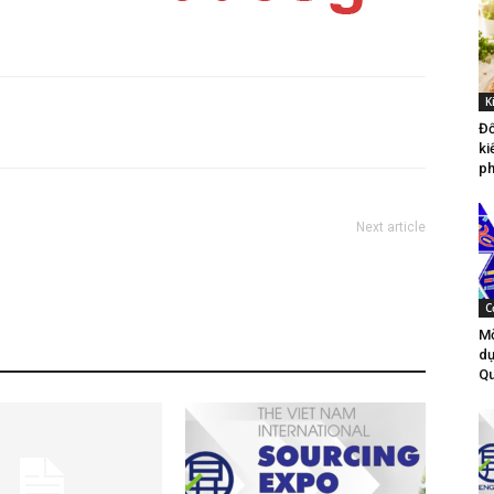
K
Đố
ki
ph
Next article
C
Mờ
dự
Qu