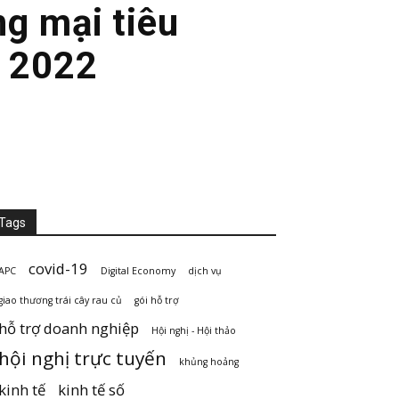
g mại tiêu
m 2022
Tags
covid-19
APC
Digital Economy
dịch vụ
giao thương trái cây rau củ
gói hỗ trợ
hỗ trợ doanh nghiệp
Hội nghị - Hội thảo
hội nghị trực tuyến
khủng hoảng
kinh tế
kinh tế số