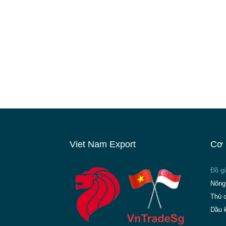
Viet Nam Export
Cơ 
Đồ g
Nông
Thủ 
Dầu 