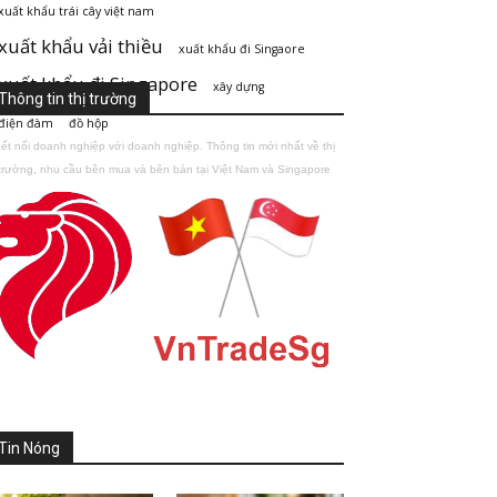
xuất khẩu trái cây việt nam
xuất khẩu vải thiều
xuất khẩu đi Singaore
xuất khẩu đi Singapore
xây dựng
Thông tin thị trường
điện đàm
đồ hộp
ết nối doanh nghiệp với doanh nghiệp. Thông tin mới nhất về thị
trường, nhu cầu bên mua và bên bán tại Việt Nam và Singapore
Tin Nóng