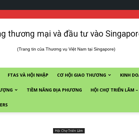
g thương mại và đầu tư vào Singapor
(Trang tin của Thương vụ Việt Nam tại Singapore)
FTAS VÀ HỘI NHẬP
CƠ HỘI GIAO THƯƠNG
KINH DO
LƯỢNG
TIỀM NĂNG ĐỊA PHƯƠNG
HỘI CHỢ TRIỂN LÃM –
ERS
Hội Chợ Triển Lãm