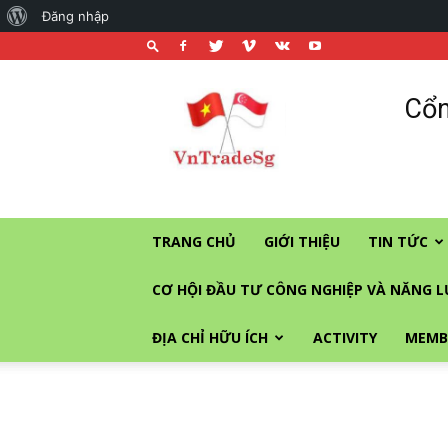
About
Đăng nhập
WordPress
Cổng
Cổn
thương
mại
và
đầu
tư
vào
TRANG CHỦ
GIỚI THIỆU
TIN TỨC
Singapore
CƠ HỘI ĐẦU TƯ CÔNG NGHIỆP VÀ NĂNG 
ĐỊA CHỈ HỮU ÍCH
ACTIVITY
MEMB