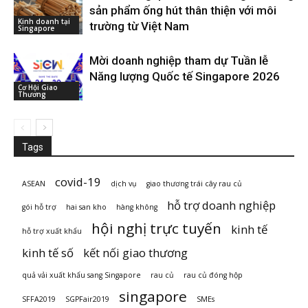
sản phẩm ống hút thân thiện với môi
Kinh doanh tại
trường từ Việt Nam
Singapore
Mời doanh nghiệp tham dự Tuần lễ
Năng lượng Quốc tế Singapore 2026
Cơ Hội Giao
Thương
Tags
covid-19
ASEAN
dịch vụ
giao thương trái cây rau củ
hỗ trợ doanh nghiệp
gói hỗ trợ
hai san kho
hàng không
hội nghị trực tuyến
kinh tế
hỗ trợ xuất khẩu
kinh tế số
kết nối giao thương
quả vải xuất khẩu sang Singapore
rau củ
rau củ đóng hộp
singapore
SFFA2019
SGPFair2019
SMEs