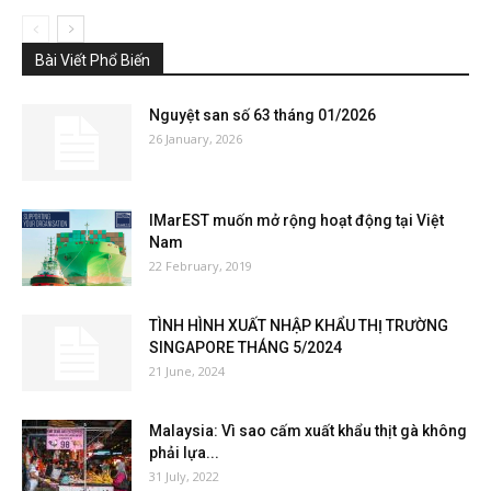
Bài Viết Phổ Biến
Nguyệt san số 63 tháng 01/2026
26 January, 2026
IMarEST muốn mở rộng hoạt động tại Việt
Nam
22 February, 2019
TÌNH HÌNH XUẤT NHẬP KHẨU THỊ TRƯỜNG
SINGAPORE THÁNG 5/2024
21 June, 2024
Malaysia: Vì sao cấm xuất khẩu thịt gà không
phải lựa...
31 July, 2022