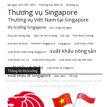
sàn giao dịch APC SATS
thương mại điện tử
thương vụ
Thương vụ Singapore
Thương vụ Việt Nam tại Singapore
thị trường Singapore
thủ công mỹ nghệ
thủy sản đóng hộp
tiếp cận thị trường
trái cây
Tỉnh Bình Dương
vietnam airlines
Vietnam Singapore
xing ga po
xuất khẩu nhãn
xuất khẩu nông sản
xuất khẩu nhãn sang Singapore
xuất khẩu rau củ
xuất khẩu thủy sản
xuất khẩu trái cây việt nam
xuất khẩu vải thiều
xuất khẩu đi Singaore
Thông tin thị trường
xuất khẩu đi Singapore
điện đàm
đồ hộp
Kết nối doanh nghiệp với doanh nghiệp. Thông tin mới nhất về thị trường, nhu cầu bên
mua và bên bán tại Việt Nam và Singapore