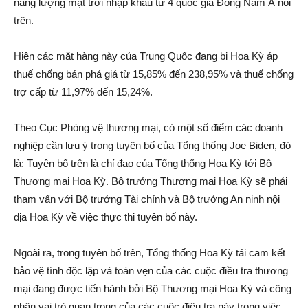
năng lượng mặt trời nhập khẩu từ 4 quốc gia Đông Nam Á nói
trên.
Hiện các mặt hàng này của Trung Quốc đang bị Hoa Kỳ áp
thuế chống bán phá giá từ 15,85% đến 238,95% và thuế chống
trợ cấp từ 11,97% đến 15,24%.
Theo Cục Phòng vệ thương mại, có một số điểm các doanh
nghiệp cần lưu ý trong tuyên bố của Tổng thống Joe Biden, đó
là: Tuyên bố trên là chỉ đạo của Tổng thống Hoa Kỳ tới Bộ
Thương mại Hoa Kỳ. Bộ trưởng Thương mại Hoa Kỳ sẽ phải
tham vấn với Bộ trưởng Tài chính và Bộ trưởng An ninh nội
địa Hoa Kỳ về việc thực thi tuyên bố này.
Ngoài ra, trong tuyên bố trên, Tổng thống Hoa Kỳ tái cam kết
bảo vệ tính độc lập và toàn vẹn của các cuộc điều tra thương
mại đang được tiến hành bởi Bộ Thương mại Hoa Kỳ và công
nhân vai trò quan trọng của các cuộc điêu tra này trong việc