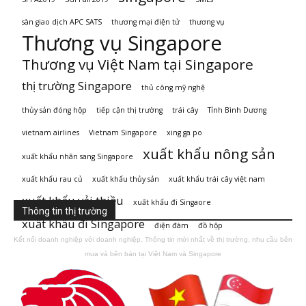
sàn giao dịch APC SATS
thương mại điện tử
thương vụ
Thương vụ Singapore
Thương vụ Việt Nam tại Singapore
thị trường Singapore
thủ công mỹ nghệ
thủy sản đóng hộp
tiếp cận thị trường
trái cây
Tỉnh Bình Dương
vietnam airlines
Vietnam Singapore
xing ga po
xuất khẩu nông sản
xuất khẩu nhãn sang Singapore
xuất khẩu rau củ
xuất khẩu thủy sản
xuất khẩu trái cây việt nam
xuất khẩu vải thiều
xuất khẩu đi Singaore
Thông tin thị trường
xuất khẩu đi Singapore
điện đàm
đồ hộp
Kết nối doanh nghiệp với doanh nghiệp. Thông tin mới nhất về thị trường, nhu cầu bên
mua và bên bán tại Việt Nam và Singapore