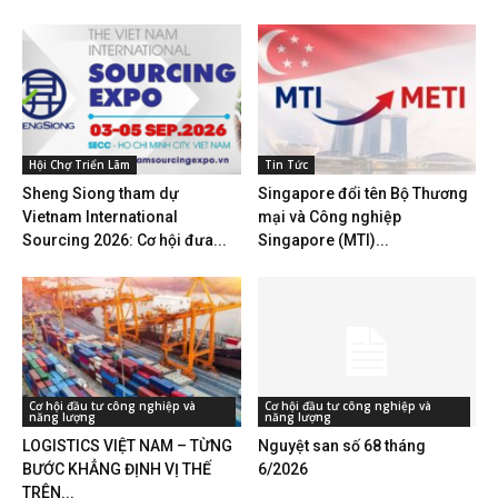
Hội Chợ Triển Lãm
Tin Tức
Sheng Siong tham dự
Singapore đổi tên Bộ Thương
Vietnam International
mại và Công nghiệp
Sourcing 2026: Cơ hội đưa...
Singapore (MTI)...
Cơ hội đầu tư công nghiệp và
Cơ hội đầu tư công nghiệp và
năng lượng
năng lượng
LOGISTICS VIỆT NAM – TỪNG
Nguyệt san số 68 tháng
BƯỚC KHẲNG ĐỊNH VỊ THẾ
6/2026
TRÊN...