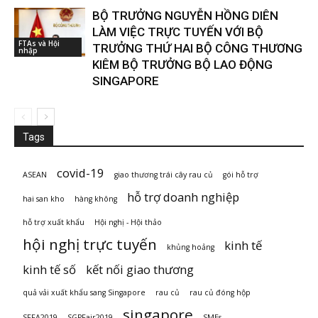
BỘ TRƯỞNG NGUYỄN HỒNG DIÊN
LÀM VIỆC TRỰC TUYẾN VỚI BỘ
FTAs và Hội
TRƯỞNG THỨ HAI BỘ CÔNG THƯƠNG
nhập
KIÊM BỘ TRƯỞNG BỘ LAO ĐỘNG
SINGAPORE
Tags
covid-19
ASEAN
giao thương trái cây rau củ
gói hỗ trợ
hỗ trợ doanh nghiệp
hai san kho
hàng không
hỗ trợ xuất khẩu
Hội nghị - Hội thảo
hội nghị trực tuyến
kinh tế
khủng hoảng
kinh tế số
kết nối giao thương
quả vải xuất khẩu sang Singapore
rau củ
rau củ đóng hộp
singapore
SFFA2019
SGPFair2019
SMEs