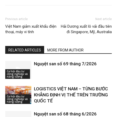
Previous article
Next article
Việt Nam giảm xuất khẩu điện
Hải Dương xuất lô vải đầu tiên
thoại, máy vi tính
đi Singapore, Mỹ, Australia
RELATED ARTICLES
MORE FROM AUTHOR
Nguyệt san số 69 tháng 7/2026
Cơ hội đầu tư
công nghiệp và
năng lượng
LOGISTICS VIỆT NAM – TỪNG BƯỚC
KHẲNG ĐỊNH VỊ THẾ TRÊN TRƯỜNG
Cơ hội đầu tư
công nghiệp và
QUỐC TẾ
năng lượng
Nguyệt san số 68 tháng 6/2026