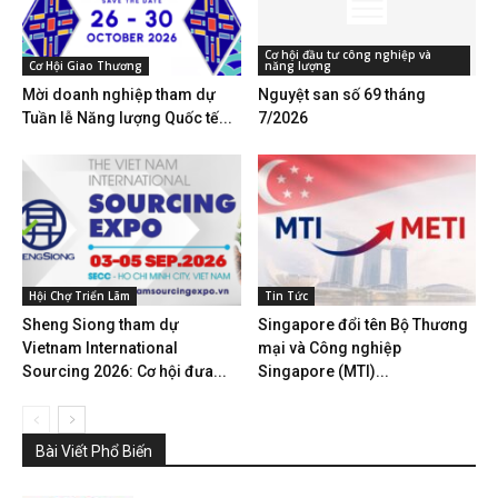
Cơ hội đầu tư công nghiệp và
Cơ Hội Giao Thương
năng lượng
Mời doanh nghiệp tham dự
Nguyệt san số 69 tháng
Tuần lễ Năng lượng Quốc tế...
7/2026
Hội Chợ Triển Lãm
Tin Tức
Sheng Siong tham dự
Singapore đổi tên Bộ Thương
Vietnam International
mại và Công nghiệp
Sourcing 2026: Cơ hội đưa...
Singapore (MTI)...
Bài Viết Phổ Biến