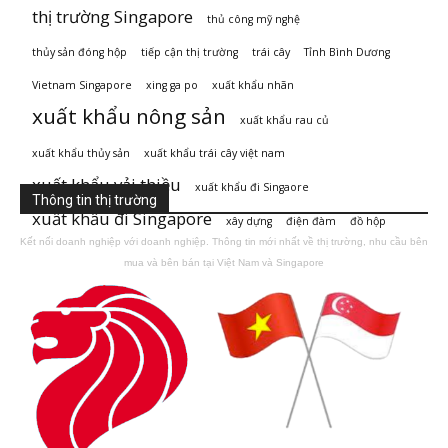
thị trường Singapore
thủ công mỹ nghệ
thủy sản đóng hộp
tiếp cận thị trường
trái cây
Tỉnh Bình Dương
Vietnam Singapore
xing ga po
xuất khẩu nhãn
xuất khẩu nông sản
xuất khẩu rau củ
xuất khẩu thủy sản
xuất khẩu trái cây việt nam
xuất khẩu vải thiều
xuất khẩu đi Singaore
Thông tin thị trường
xuất khẩu đi Singapore
xây dựng
điện đàm
đồ hộp
Kết nối doanh nghiệp với doanh nghiệp. Thông tin mới nhất về thị trường, nhu cầu bên
mua và bên bán tại Việt Nam và Singapore