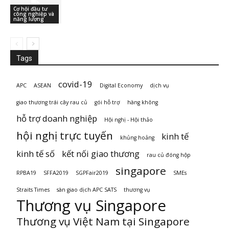
Cơ hội đầu tư
công nghiệp và
năng lượng
Tags
covid-19
APC
ASEAN
Digital Economy
dịch vụ
giao thương trái cây rau củ
gói hỗ trợ
hàng không
hỗ trợ doanh nghiệp
Hội nghị - Hội thảo
hội nghị trực tuyến
kinh tế
khủng hoảng
kinh tế số
kết nối giao thương
rau củ đóng hộp
singapore
RPBA19
SFFA2019
SGPFair2019
SMEs
Straits Times
sàn giao dịch APC SATS
thương vụ
Thương vụ Singapore
Thương vụ Việt Nam tại Singapore