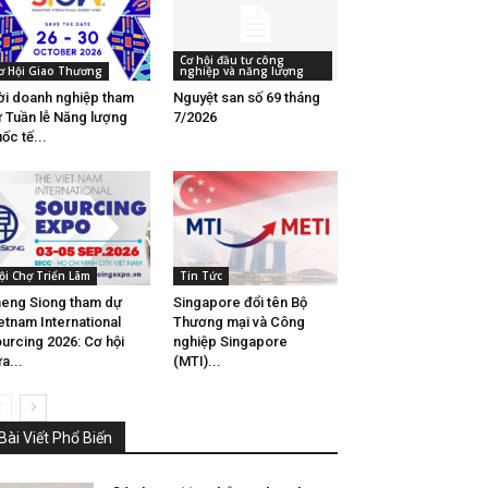
Cơ hội đầu tư công
ơ Hội Giao Thương
nghiệp và năng lượng
i doanh nghiệp tham
Nguyệt san số 69 tháng
 Tuần lễ Năng lượng
7/2026
ốc tế...
ội Chợ Triển Lãm
Tin Tức
eng Siong tham dự
Singapore đổi tên Bộ
etnam International
Thương mại và Công
urcing 2026: Cơ hội
nghiệp Singapore
a...
(MTI)...
Bài Viết Phổ Biến