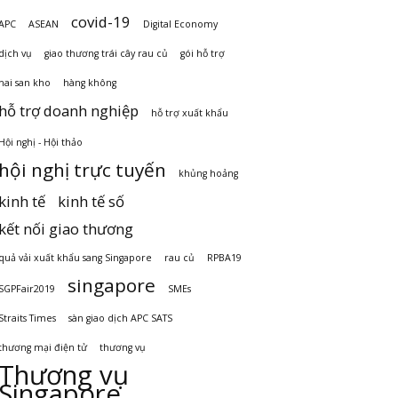
covid-19
APC
ASEAN
Digital Economy
dịch vụ
giao thương trái cây rau củ
gói hỗ trợ
hai san kho
hàng không
hỗ trợ doanh nghiệp
hỗ trợ xuất khẩu
Hội nghị - Hội thảo
hội nghị trực tuyến
khủng hoảng
kinh tế
kinh tế số
kết nối giao thương
quả vải xuất khẩu sang Singapore
rau củ
RPBA19
singapore
SGPFair2019
SMEs
Straits Times
sàn giao dịch APC SATS
thương mại điện tử
thương vụ
Thương vụ
Singapore