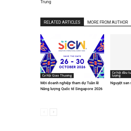
Trung
RELATED ARTICLES
MORE FROM AUTHOR
Cơ hội đầu 
Cơ Hội Giao Thương
lượng
Mời doanh nghiệp tham dự Tuần lễ
Nguyệt san 
Năng lượng Quốc tế Singapore 2026