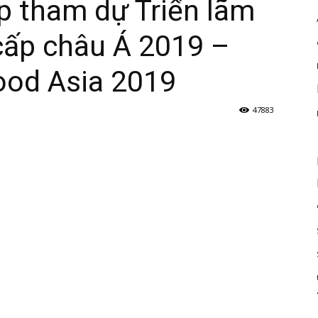
p tham dự Triển lãm
ấp châu Á 2019 –
Food Asia 2019
47883