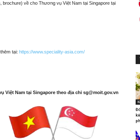
, brochure) về cho Thương vụ Việt Nam tại Singapore tại
 thêm tại:
https://www.speciality-asia.com/
vụ Việt Nam tại Singapore theo địa chỉ
sg@moit.gov.vn
K
Đố
ki
ph