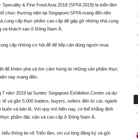
Specality & Fine Food Asia 2018 (SFFA 2019) là triển lãm
ổ chức thường niên tại Singapore.SFFA mang đến nền
nhà cung cấp thực phẩm cao cấp để gặp gỡ những nhà cung
ống và khách sạn ở Đông Nam Á.
ung cấp những cơ hội để để tiếp cận đúng người mua
iệt để khám phá và tìm cảm hứng từ những sản phẩm thực
hiện nay mang đến.
 7 năm 2019 tại Suntec Singapore Exhibition Center và dự
 tế và gần 5.000 traders, buyers, sellers đến từ các ngành
 buôn và bán lẻ. Với quy mô hiện nay, có thể khẳng định
K
về thực phẩm đặc sản và cao cấp ở Đông Nam Á.
iểu thông tin về Triển lãm, xin vui lòng đăng ký và gửi