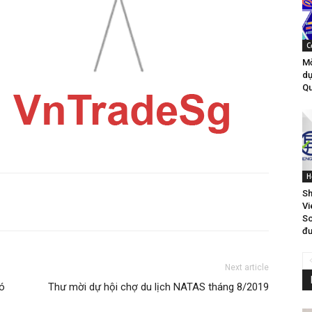
C
Mờ
dự
Qu
H
Sh
Vi
So
đư
Next article
hó
Thư mời dự hội chợ du lịch NATAS tháng 8/2019