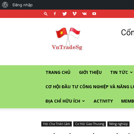
About
Đăng nhập
WordPress
Cổng
Cổn
thương
mại
và
đầu
tư
vào
TRANG CHỦ
GIỚI THIỆU
TIN TỨC
Singapore
CƠ HỘI ĐẦU TƯ CÔNG NGHIỆP VÀ NĂNG 
ĐỊA CHỈ HỮU ÍCH
ACTIVITY
MEMB
Hội Chợ Triển Lãm
Cơ Hội Giao Thương
Nông nghiệp