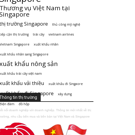
Thương vụ Việt Nam tại
Singapore
thị trường Singapore
thủ công mỹ nghệ
tiếp cận thị trường
trái cây
vietnam airlines
Vietnam Singapore
xuất khẩu nhãn
xuất khẩu nhãn sang Singapore
xuất khẩu nông sản
xuất khẩu trái cây việt nam
xuất khẩu vải thiều
xuất khẩu đi Singaore
xuất khẩu đi Singapore
xây dựng
Thông tin thị trường
điện đàm
đồ hộp
ết nối doanh nghiệp với doanh nghiệp. Thông tin mới nhất về thị
trường, nhu cầu bên mua và bên bán tại Việt Nam và Singapore