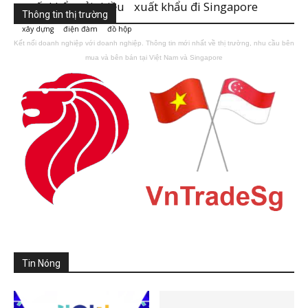
xuất khẩu vải thiều
xuất khẩu đi Singapore
Thông tin thị trường
xây dựng
điện đàm
đồ hộp
Kết nối doanh nghiệp với doanh nghiệp. Thông tin mới nhất về thị trường, nhu cầu bên
mua và bên bán tại Việt Nam và Singapore
Tin Nóng