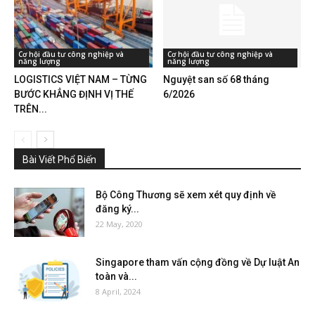
Cơ hội đầu tư công nghiệp và
Cơ hội đầu tư công nghiệp và
năng lượng
năng lượng
LOGISTICS VIỆT NAM – TỪNG
Nguyệt san số 68 tháng
BƯỚC KHẲNG ĐỊNH VỊ THẾ
6/2026
TRÊN...
Bài Viết Phổ Biến
Bộ Công Thương sẽ xem xét quy định về
đăng ký...
22 May, 2020
Singapore tham vấn cộng đồng về Dự luật An
toàn và...
8 April, 2024