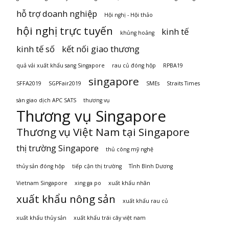
hỗ trợ doanh nghiệp
Hội nghị - Hội thảo
hội nghị trực tuyến
kinh tế
khủng hoảng
kinh tế số
kết nối giao thương
quả vải xuất khẩu sang Singapore
rau củ đóng hộp
RPBA19
singapore
SFFA2019
SGPFair2019
SMEs
Straits Times
sàn giao dịch APC SATS
thương vụ
Thương vụ Singapore
Thương vụ Việt Nam tại Singapore
thị trường Singapore
thủ công mỹ nghệ
thủy sản đóng hộp
tiếp cận thị trường
Tỉnh Bình Dương
Vietnam Singapore
xing ga po
xuất khẩu nhãn
xuất khẩu nông sản
xuất khẩu rau củ
xuất khẩu thủy sản
xuất khẩu trái cây việt nam