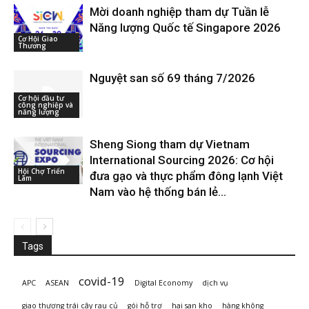
Mời doanh nghiệp tham dự Tuần lễ
Năng lượng Quốc tế Singapore 2026
Cơ Hội Giao
Thương
Nguyệt san số 69 tháng 7/2026
Cơ hội đầu tư
công nghiệp và
năng lượng
Sheng Siong tham dự Vietnam
International Sourcing 2026: Cơ hội
Hội Chợ Triển
đưa gạo và thực phẩm đông lạnh Việt
Lãm
Nam vào hệ thống bán lẻ...
Tags
covid-19
APC
ASEAN
Digital Economy
dịch vụ
giao thương trái cây rau củ
gói hỗ trợ
hai san kho
hàng không