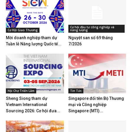
Cơ hội đầu tư công nghiệp và
Cơ Hội Giao Thương
năng lượng
Mời doanh nghiệp tham dự
Nguyệt san số 69 tháng
Tuần lễ Năng lượng Quốc tế...
7/2026
Hội Chợ Triển Lãm
Tin Tức
Sheng Siong tham dự
Singapore đổi tên Bộ Thương
Vietnam International
mại và Công nghiệp
Sourcing 2026: Cơ hội đưa...
Singapore (MTI)...