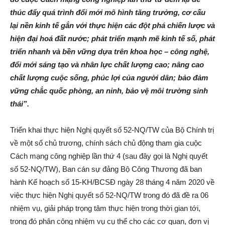
thúc đẩy quá trình đổi mới mô hình tăng trưởng, cơ cấu
lại nền kinh tế gắn với thực hiện các đột phá chiến lược và
hiện đại hoá đất nước; phát triển mạnh mẽ kinh tế số, phát
triển nhanh và bền vững dựa trên khoa học – công nghệ,
đổi mới sáng tạo và nhân lực chất lượng cao; nâng cao
chất lượng cuộc sống, phúc lợi của người dân; bảo đảm
vững chắc quốc phòng, an ninh, bảo vệ môi trường sinh
thái”.
Triển khai thực hiện Nghị quyết số 52-NQ/TW của Bộ Chính trị
về một số chủ trương, chính sách chủ động tham gia cuộc
Cách mạng công nghiệp lần thứ 4 (sau đây gọi là Nghị quyết
số 52-NQ/TW), Ban cán sự đảng Bộ Công Thương đã ban
hành Kế hoạch số 15-KH/BCSĐ ngày 28 tháng 4 năm 2020 về
việc thực hiện Nghị quyết số 52-NQ/TW trong đó đã đề ra 06
nhiệm vụ, giải pháp trọng tâm thực hiện trong thời gian tới,
trong đó phân công nhiệm vụ cụ thể cho các cơ quan, đơn vị